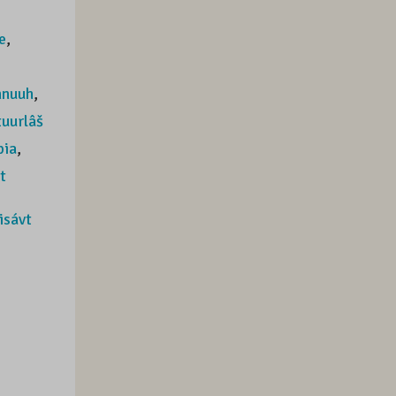
e
,
nnuuh
,
tuurlâš
pia
,
t
isávt