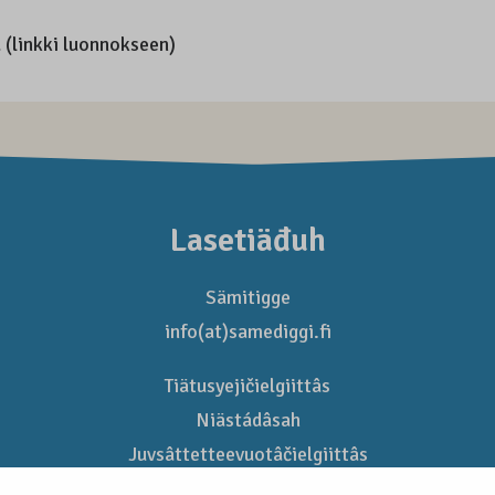
 (linkki luonnokseen)
Lasetiäđuh
Sämitigge
info(at)samediggi.fi
Tiätusyejičielgiittâs
Niästádâsah
Juvsâttetteevuotâčielgiittâs