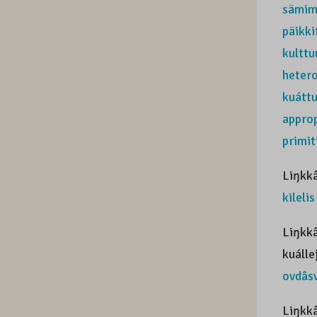
sämi
päikki
kulttu
heter
kuátt
approp
primit
Liŋkk
kileli
Liŋkkâ
kuálle
ovdâs
Liŋkkâ