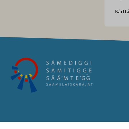
Kárttá