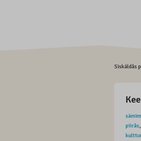
Siskáldâs 
Kee
sämim
piirâs
kultt