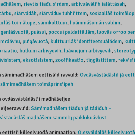
mađhâšem
,
rievtis tiäđu sirdem
,
ärbivuáváliih iäláttâsah
,
tárbu
,
siärvádâh
,
siärváduv tuhhiittem
,
sosiaallâš toimâlop
urlâš toimâlope
,
sämikulttuur
,
huámmášumán väldim
,
ogenlâšvuotâ
,
puásui
,
poccui paldattâllâm
,
luovâs orroo pe
umráávhu
,
puigâvuotâ
,
kulttuurlâš identiteetsuáládem
,
kult
riaatio
,
hutkum ärbivyevih
,
luávnejum ärbivyevih
,
stereoty
ivisistem
,
eksotisistem
,
zooifikaatio
,
tiŋgâstittem
,
rekvisii
â sämimađhâšem eettisáid ravvuid:
Ovdâsvástádâslii já eett
s sämimađhâšem toimâprinsiipeh
 ovdâsvástádâslii mađhâšeijee
jeijeeravvuid:
Sämimađhâšem tiäđuh já tááiđuh –
vástádâslâš mađhâšem sämmilij päikkikuávlust
 eettisii killeelvuođâ animaation:
Olesváldálâš killeelvuotâ