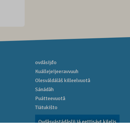
ovdâsijđo
Kuállejeijeeravvuuh
Olesváldálâš killeelvuotâ
Sánádâh
Puátteevuotâ
Tiätukišto
Ovdâsvástádâslii já eettisávt kilelis