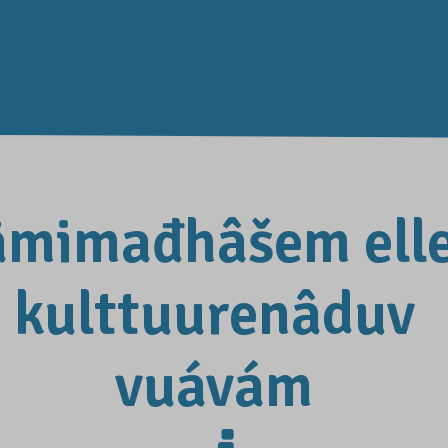
ämimađhâšem ell
kulttuurenâduv
vuávám