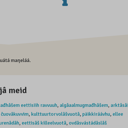
puátá maŋeláá.
jâ meid
ađhâšem eettisiih ravvuuh
,
algâaalmugmađhâšem
,
arktâsâ
,
čuovâkuvvim
,
kulttuurtorvolâšvuotâ
,
päikkiráávhu
,
ellee
uurenâdâh
,
eettisâš killeelvuotâ
,
ovdâsvástádâslâš