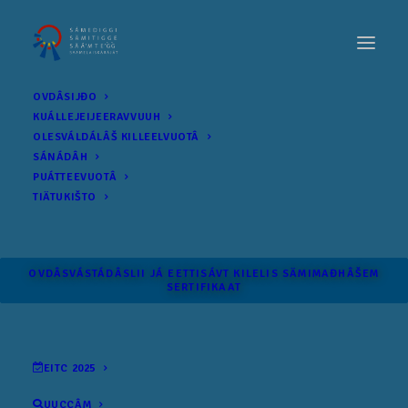
OVDÂSIJĐO
KUÁLLEJEIJEERAVVUUH
OLESVÁLDÁLÂŠ KILLEELVUOTÂ
SÁNÁDÂH
PUÁTTEEVUOTÂ
TIÄTUKIŠTO
OVDÂSVÁSTÁDÂSLII JÁ EETTISÁVT KILELIS SÄMI­MAĐHÂŠEM
SERTIFIKAAT
EITC 2025
UUCCÂM