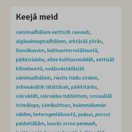
Keejâ meid
sämimađhâšem eettisiih ravvuuh
,
algâaalmugmađhâšem
,
arktâsâš piirâs
,
čuovâkuvvim
,
kulttuurtorvolâšvuotâ
,
päikkiráávhu
,
ellee kulttuurenâdâh
,
eettisâš
killeelvuotâ
,
ovdâsvástádâslâš
sämimađhâšem
,
rievtis tiäđu sirdem
,
ärbivuáváliih iäláttâsah
,
päikkitárbu
,
siärvádâh
,
siärváduv tuhhiittem
,
sosiaallâš
toimâlope
,
sämikulttuur
,
huámmášumán
väldim
,
heterogenlâšvuotâ
,
puásui
,
poccui
paldattâllâm
,
luovâs orroo pennuuh
,