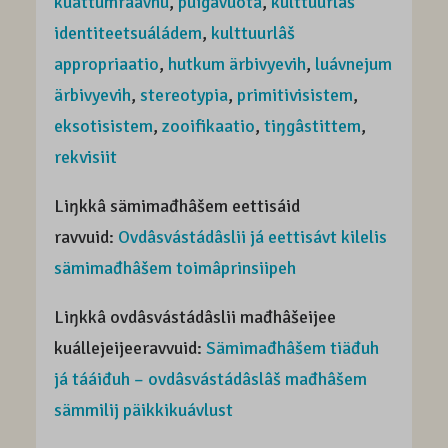
kuáttumráávhu
,
puigâvuotâ
,
kulttuurlâš
identiteetsuáládem
,
kulttuurlâš
appropriaatio
,
hutkum ärbivyevih
,
luávnejum
ärbivyevih
,
stereotypia
,
primitivisistem
,
eksotisistem
,
zooifikaatio
,
tiŋgâstittem
,
rekvisiit
Liŋkkâ sämimađhâšem eettisáid
ravvuid:
Ovdâsvástádâslii já eettisávt kilelis
sämimađhâšem toimâprinsiipeh
Liŋkkâ ovdâsvástádâslii mađhâšeijee
kuállejeijeeravvuid:
Sämimađhâšem tiäđuh
já tááiđuh – ovdâsvástádâslâš mađhâšem
sämmilij päikkikuávlust