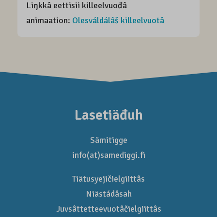
Liŋkkâ eettisii killeelvuođâ
animaation:
Olesváldálâš killeelvuotâ
Lasetiäđuh
Sämitigge
info(at)samediggi.fi
Tiätusyejičielgiittâs
Niästádâsah
Juvsâttetteevuotâčielgiittâs