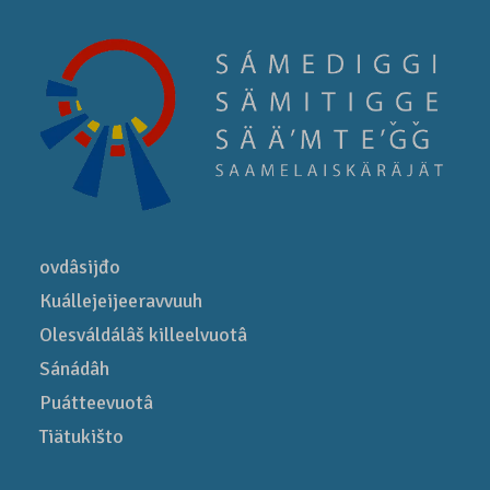
ovdâsijđo
Kuállejeijeeravvuuh
Olesváldálâš killeelvuotâ
Sánádâh
Puátteevuotâ
Tiätukišto