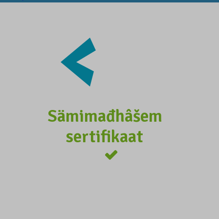
Sämimađhâšem
sertifikaat