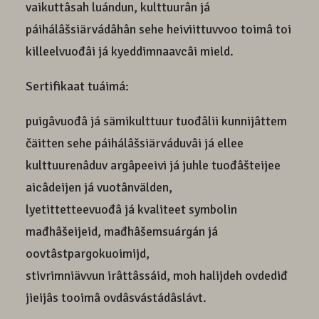
vaikuttâsah luándun, kulttuurân já
páihálâšsiärvádâhân sehe heiviittuvvoo toimâ toi
killeelvuođâi já kyeddimnaavcâi mield.
Sertifikaat tuáimá:
puigâvuođâ já sämikulttuur tuođâlii kunnijâttem
čäitten sehe páihálâšsiärváduvâi já ellee
kulttuurenâduv argâpeeivi já juhle tuođâšteijee
aicâdeijen já vuotânvälden,
lyetittetteevuođâ já kvaliteet symbolin
mađhâšeijeid, mađhâšemsuárgán já
oovtâstpargokuoimijd,
stivrimniävvun irâttâssáid, moh halijdeh ovdediđ
jieijâs tooimâ ovdâsvástádâslávt.