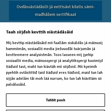
Ovdâsvástádâslii já eettisávt kilelis sämi­
mađhâšem sertifikaat
Taah siijđoh kevttih niästádâsâid
EITC 2025
Mij kevttip niästádâsâid mii faallâm siskáldâs já máinusij
hammiimân, sosiaallii media jiešvuođâi tuárjumân já
kevtteemere analysistmân. Toos lasseen mij jyehip
sosiaallii media, máinussyergi já analytiiksyergi kuoimijd
tiäđuid tast, maht tun kiävtáh mii siijđoid. Mii kyeimih
pyehtih ovtâstittiđ taid tiäđuid eres tiäđoid, maid tun lah
© 2025 Sämimađhâšem, Puoh vuoigâdvuođah
sijjân adelâm tâi moh láá nurrum, ko tun lah kiävttám sii
tuállojeh.
palvâlusâid.
Olášuttem:
Cron Solution Oy
Tuhhit puoh