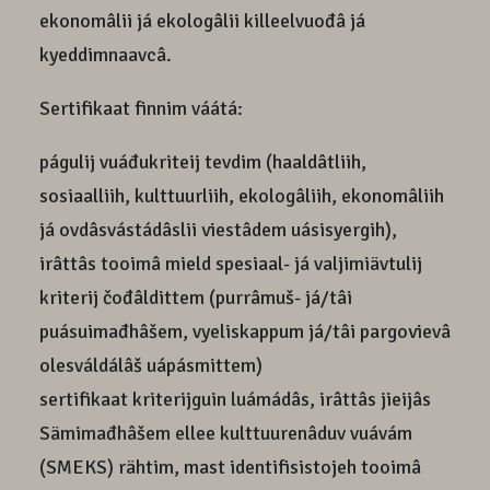
ekonomâlii já ekologâlii killeelvuođâ já
kyeddimnaavcâ.
Sertifikaat finnim váátá:
págulij vuáđukriteij tevdim (haaldâtliih,
sosiaalliih, kulttuurliih, ekologâliih, ekonomâliih
já ovdâsvástádâslii viestâdem uásisyergih),
irâttâs tooimâ mield spesiaal- já valjimiävtulij
kriterij čođâldittem (purrâmuš- já/tâi
puásuimađhâšem, vyeliskappum já/tâi pargovievâ
olesváldálâš uápásmittem)
sertifikaat kriterijguin luámádâs, irâttâs jieijâs
Sämimađhâšem ellee kulttuurenâduv vuávám
(SMEKS) rähtim, mast identifisistojeh tooimâ