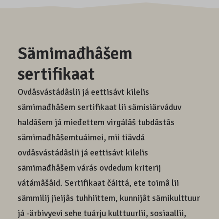
Sämimađhâšem
sertifikaat
Ovdâsvástádâslii já eettisávt kilelis
sämimađhâšem sertifikaat lii sämisiärváduv
haldâšem já mieđettem virgálâš tubdâstâs
sämimađhâšemtuáimei, mii tiävdá
ovdâsvástádâslii já eettisávt kilelis
sämimađhâšem várás ovdedum kriterij
vátámâšâid. Sertifikaat čáittá, ete toimâ lii
sämmilij jieijâs tuhhiittem, kunnijât sämikulttuur
já -ärbivyevi sehe tuárju kulttuurlii, sosiaallii,