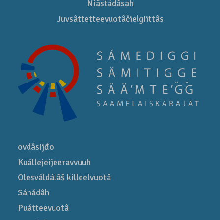
Niästádâsah
Juvsâttetteevuotâčielgiittâs
ovdâsijđo
Kuállejeijeeravvuuh
Olesváldálâš killeelvuotâ
Sánádâh
Puátteevuotâ