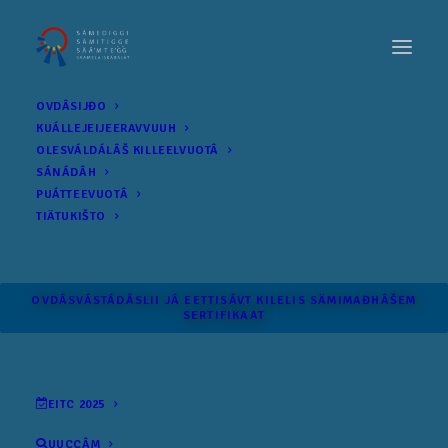
OVDÂSIJĐO
KUÁLLEJEIJEERAVVUUH
OLESVÁLDÁLÂŠ KILLEELVUOTÂ
SÁNÁDÂH
PUÁTTEEVUOTÂ
TIÄTUKIŠTO
OVDÂSVÁSTÁDÂSLII JÁ EETTISÁVT KILELIS SÄMI­MAĐHÂŠEM
SERTIFIKAAT
EITC 2025
UUCCÂM