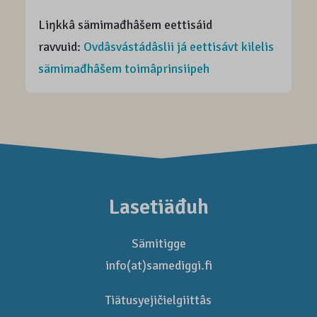
Liŋkkâ sämimađhâšem eettisáid
ravvuid:
Ovdâsvástádâslii já eettisávt kilelis
sämimađhâšem toimâprinsiipeh
Lasetiäđuh
Sämitigge
info(at)samediggi.fi
Tiätusyejičielgiittâs