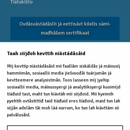
Tiätukišto
Ovdâsvástádâslii já eettisávt kilelis sämi­
mađhâšem sertifikaat
Taah siijđoh kevttih niästádâsâid
EITC 2025
Mij kevttip niästádâsâid mii faallâm siskáldâs já máinusij
hammiimân, sosiaallii media jiešvuođâi tuárjumân já
kevtteemere analysistmân. Toos lasseen mij jyehip
sosiaallii media, máinussyergi já analytiiksyergi kuoimijd
tiäđuid tast, maht tun kiävtáh mii siijđoid. Mii kyeimih
pyehtih ovtâstittiđ taid tiäđuid eres tiäđoid, maid tun lah
© 2025 Sämimađhâšem, Puoh vuoigâdvuođah
sijjân adelâm tâi moh láá nurrum, ko tun lah kiävttám sii
tuállojeh.
palvâlusâid.