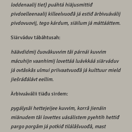
loddenaalij tiet) puáhtá hiäjusmittiđ
pivdoelleenaalij killeelvuođâ já estiđ ärbivuáválij
pivdovuovij, tego kárdum, siäilum já máttááttem.
Siärváduv tábáhtusah:
häävdidmij čuovâkuvvim tâi párnái kuvvim
mácuhijn vaanhimij lovettáá luávkkáá siärváduv
já ovtâskâs ulmui priivaatvuođâ já kulttuur mield
jiešráđálávt eellim.
Ärbivuáválii tiäđu sirdem:
pygálysâi hettejeijee kuvvim, korrâ jienáin
miänudem tâi lovettes uásálistem pyehtih hettiđ
pargo porgâm já potkiđ tilálâšvuođâ, mast