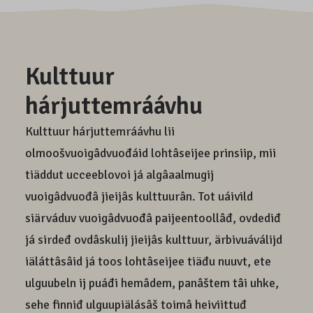
Kulttuur
hárjuttemráávhu
Kulttuur hárjuttemráávhu lii
olmoošvuoigâdvuođáid lohtâseijee prinsiip, mii
tiäddut ucceeblovoi já algâaalmugij
vuoigâdvuođâ jieijâs kulttuurân. Tot uáivild
siärváduv vuoigâdvuođâ paijeentoollâđ, ovdediđ
já sirdeđ ovdâskulij jieijâs kulttuur, ärbivuáválijd
iäláttâsâid já toos lohtâseijee tiäđu nuuvt, ete
ulguubeln ij puáđi hemâdem, panâštem tâi uhke,
sehe finniđ ulguupiälásâš toimâ heiviittuđ