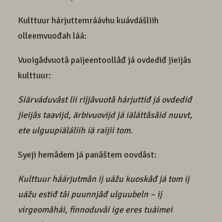
Kulttuur hárjuttemráávhu kuávdášliih
olleemvuođah láá:
Vuoigâdvuotâ paijeentoollâđ já ovdediđ jieijâs
kulttuur:
Siärváduvâst lii rijjâvuotâ hárjuttiđ já ovdediđ
jieijâs taavijd, ärbivuovijd já iäláttâsâid nuuvt,
ete ulguupiäláliih iä raijii tom.
Syeji hemâdem já panâštem oovdâst:
Kulttuur háárjutmân ij uážu kuoskâđ já tom ij
uážu estiđ tâi puunnjâđ ulguubeln – ij
virgeomâhái, finnoduvâi ige eres tuáimei