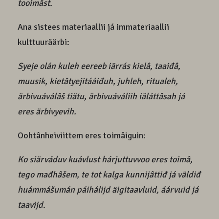
tooimâst.
Ana sistees materiaallii já immateriaallii
kulttuuräärbi:
Syeje olán kuleh eereeb iärrás kielâ, taaiđâ,
muusik, kietâtyejitááiđuh, juhleh, ritualeh,
ärbivuáválâš tiätu, ärbivuáváliih iäláttâsah já
eres ärbivyevih.
Oohtânheiviittem eres toimâiguin:
Ko siärváduv kuávlust hárjuttuvvoo eres toimâ,
tego mađhâšem, te tot kalga kunnijâttiđ já väldiđ
huámmášumán páihálijd äigitaavluid, áárvuid já
taavijd.