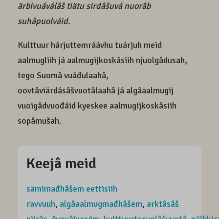
ärbivuáválâš tiätu sirdâšuvá nuorâb
suhâpuolváid.
Kulttuur hárjuttemráávhu tuárjuh meid
aalmugliih já aalmugijkoskâsiih njuolgâdusah,
tego Suomâ vuáđulaahâ,
oovtâviärdásâšvuotâlaahâ já algâaalmugij
vuoigâdvuođáid kyeskee aalmugijkoskâsiih
sopâmušah.
Keejâ meid
sämimađhâšem eettisiih
ravvuuh
,
algâaalmugmađhâšem
,
arktâsâš