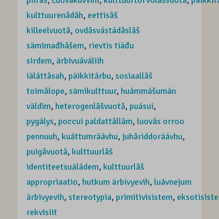
piirâs
,
čuovâkuvvim
,
kulttuurtorvolâšvuotâ
,
päikkir
kulttuurenâdâh
,
eettisâš
killeelvuotâ
,
ovdâsvástádâslâš
sämimađhâšem
,
rievtis tiäđu
sirdem
,
ärbivuáváliih
iäláttâsah
,
päikkitárbu
,
sosiaallâš
toimâlope
,
sämikulttuur
,
huámmášumán
väldim
,
heterogenlâšvuotâ
,
puásui
,
pygálys
,
poccui paldattâllâm
,
luovâs orroo
pennuuh
,
kuáttumráávhu
,
juhâriddoráávhu
,
puigâvuotâ
,
kulttuurlâš
identiteetsuáládem
,
kulttuurlâš
appropriaatio
,
hutkum ärbivyevih
,
luávnejum
ärbivyevih
,
stereotypia
,
primitivisistem
,
eksotisist
rekvisiit