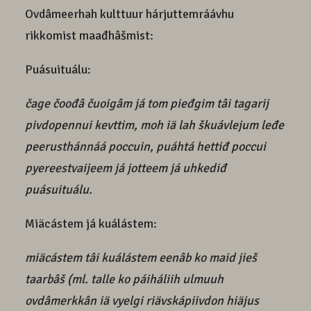
Ovdâmeerhah kulttuur hárjuttemráávhu
rikkomist maađhâšmist:
Puásuituálu:
čage čoođâ čuoigâm já tom pieđgim tâi tagarij
pivdopennui kevttim, moh iä lah škuávlejum leđe
peerusthánnáá poccuin, puáhtá hettiđ poccui
pyereestvaijeem já jotteem já uhkediđ
puásuituálu.
Miäcástem já kuálástem:
miäcástem tâi kuálástem eenâb ko maid jieš
taarbâš (ml. talle ko páiháliih ulmuuh
ovdâmerkkân iä vyelgi riävskápiivdon hiäjus