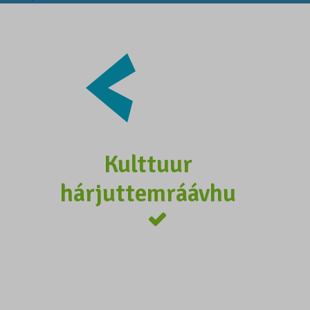
Kulttuur
hárjuttemráávhu