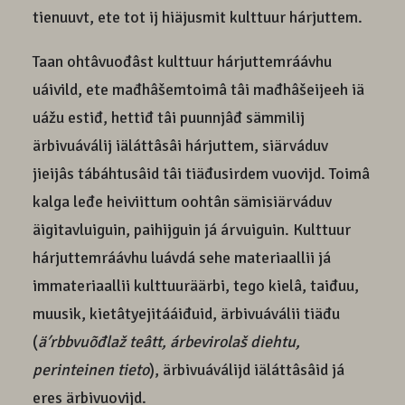
tienuuvt, ete tot ij hiäjusmit kulttuur hárjuttem.
Taan ohtâvuođâst kulttuur hárjuttemráávhu
uáivild, ete mađhâšemtoimâ tâi mađhâšeijeeh iä
uážu estiđ, hettiđ tâi puunnjâđ sämmilij
ärbivuáválij iäláttâsâi hárjuttem, siärváduv
jieijâs tábáhtusâid tâi tiäđusirdem vuovijd. Toimâ
kalga leđe heiviittum oohtân sämisiärváduv
äigitavluiguin, paihijguin já árvuiguin. Kulttuur
hárjuttemráávhu luávdá sehe materiaallii já
immateriaallii kulttuuräärbi, tego kielâ, taiđuu,
muusik, kietâtyejitááiđuid, ärbivuáválii tiäđu
(
ä
ʹ
rbbvuõđlaž teâtt, árbevirolaš diehtu,
perinteinen tieto
), ärbivuáválijd iäláttâsâid já
eres ärbivuovijd.