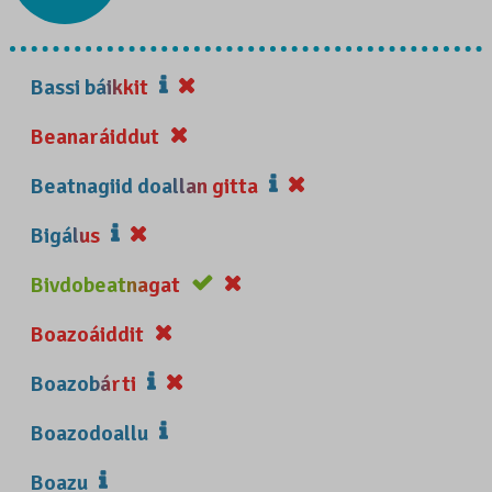
Bassi báikkit
Beanaráiddut
Beatnagiid doallan gitta
Bigálus
Bivdobeatnagat
Boazoáiddit
Boazobárti
Boazodoallu
Boazu