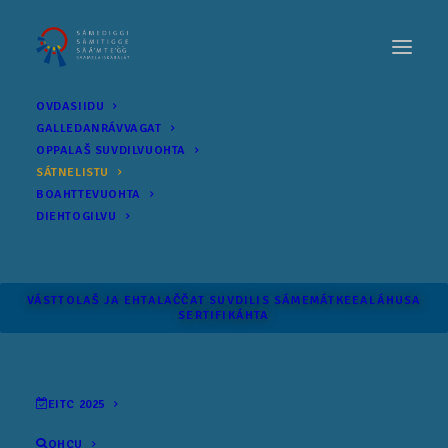
OVDASIIDU
GALLEDANRÁVVAGAT
OPPALAŠ SUVDILVUOHTA
SÁTNELISTU
BOAHTTEVUOHTA
DIEHTOGILVU
VÁSTTOLAŠ JA EHTALAČČAT SUVDILIS SÁME­MÁTKEEALÁHUSA
SERTIFIKÁHTA
EITC 2025
OHCU