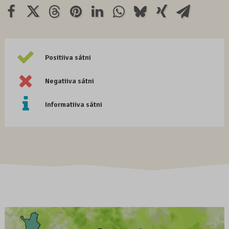
Positiiva sátni
Negatiiva sátni
Informatiiva sátni