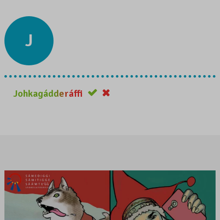
J
Johkagádderáffi