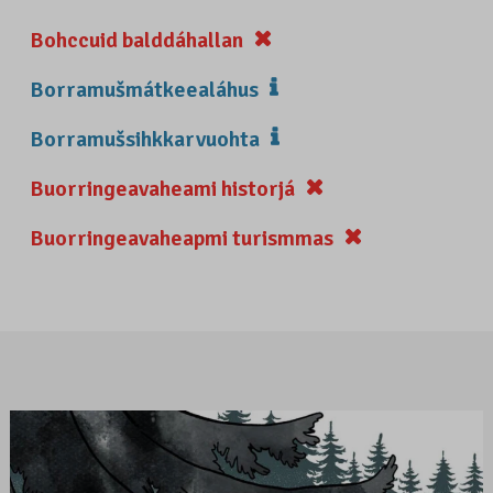
Bohccuid balddáhallan
Borramušmátkeealáhus
Borramušsihkkarvuohta
Buorringeavaheami historjá
Buorringeavaheapmi turismmas