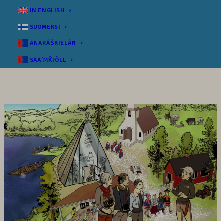
IN ENGLISH
SUOMEKSI
ANARÂŠKIELÂN
SÄÄʹMǨIÕLL