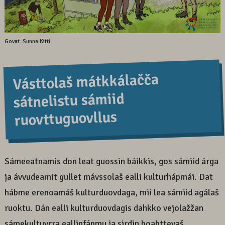
Govat: Sunna Kitti
Vásttolaš mátkkálačča
sátnelistu sámiid
ruovttuguovllus
Sámeeatnamis don leat guossin báikkis, gos sámiid árga
ja ávvudeamit gullet mávssolaš ealli kulturhápmái. Dat
hábme erenoamáš kulturduovdaga, mii lea sámiid agálaš
ruoktu. Dán ealli kulturduovdagis dahkko vejolažžan
sámekultuvrra eallinfápmu ja sirdin boahttevaš