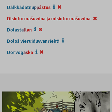
Dálkkádatnuppástus
Disinformašuvdna ja misinformašuvdna
Dolastallan
Dološ vieruiduvvanriekti
Dorvogaska