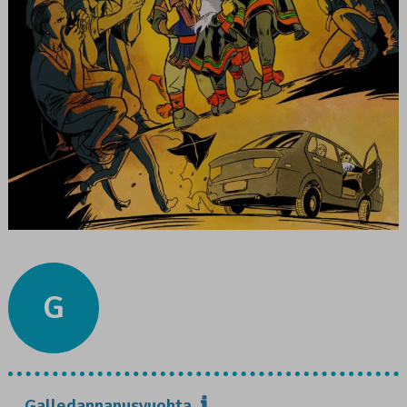
G
Galledannanusvuohta