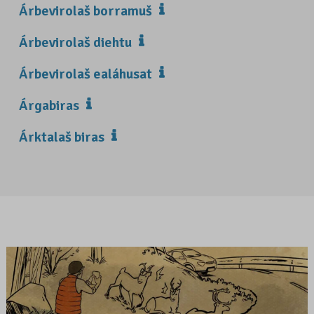
Árbevirolaš borramuš
Árbevirolaš diehtu
Árbevirolaš ealáhusat
Árgabiras
Árktalaš biras