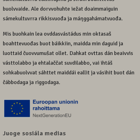
buolvvaide. Ale dorvvohuhte iežat doaimmaiguin
sámekultuvrra rikkisvuođa ja máŋggahámatvuođa.
Mis buohkain lea ovddasvástádus min oktasaš
boahttevuođas buot báikkiin, maidda min daguid ja
luottaid čuovvumušat ollet. Dahkat ovttas dán beaivvis
vásttolabbo ja ehtalaččat suvdilabbo, vai ihtáš
sohkabuolvvat sáhttet maiddái eallit ja vásihit buot dán
čábbodaga ja riggodaga.
Juoge sosiála medias