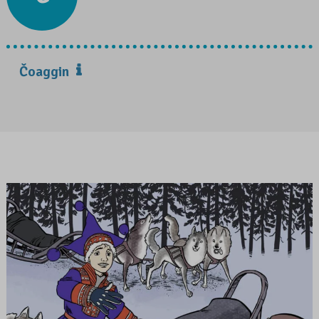
Čoaggin