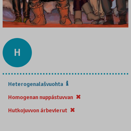
H
Heterogenalašvuohta
Homogenan nuppástuvvan
Hutkojuvvon árbevierut