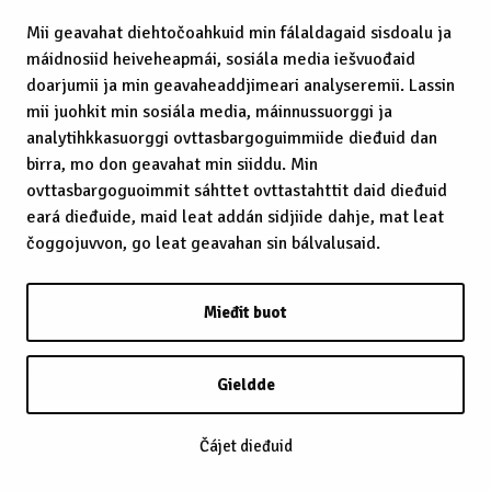
Mii geavahat diehtočoahkuid min fálaldagaid sisdoalu ja
máidnosiid heiveheapmái, sosiála media iešvuođaid
doarjumii ja min geavaheaddjimeari analyseremii. Lassin
mii juohkit min sosiála media, máinnussuorggi ja
analytihkkasuorggi ovttasbargoguimmiide dieđuid dan
birra, mo don geavahat min siiddu. Min
ovttasbargoguoimmit sáhttet ovttastahttit daid dieđuid
eará dieđuide, maid leat addán sidjiide dahje, mat leat
čoggojuvvon, go leat geavahan sin bálvalusaid.
Mieđit buot
Gieldde
Čájet dieđuid