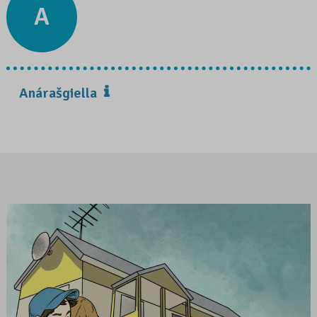
A
Anárašgiella