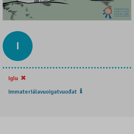
I
Iglu
Immateriálavuoigatvuođat