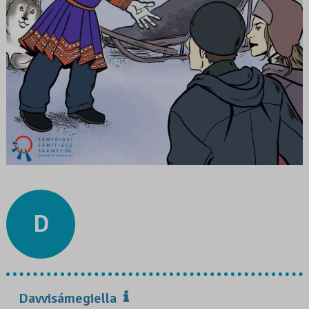
D
Davvisámegiella