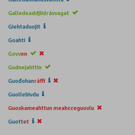
Galledeaddjiidrávvagat
Giehtaduojit
Goahti
Govven
Gudnejahttin
Guođohanráffi
Guollebivdu
Guoskameahttun meahcceguovlu
Guottet