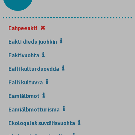
Eahpeeakti
Eakti dieđu juohkin
Eaktivuohta
Ealli kulturduovdda
Ealli kultuvra
Eamiálbmot
Eamiálbmotturisma
Ekologalaš suvdilisvuohta