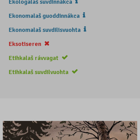
Ekologalaš suvdinnákca
Ekonomalaš guoddinnákca
Ekonomalaš suvdilisvuohta
Eksotiseren
Etihkalaš rávvagat
Etihkalaš suvdilvuohta