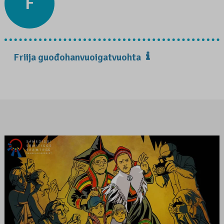
F
Friija guođohanvuoigatvuohta