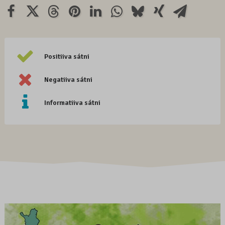
Positiiva sátni
Negatiiva sátni
Informatiiva sátni