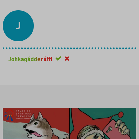
J
Johkagádderáffi