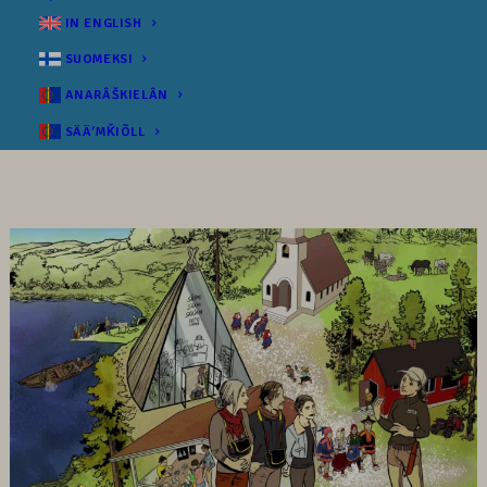
IN ENGLISH
SUOMEKSI
ANARÂŠKIELÂN
SÄÄʹMǨIÕLL