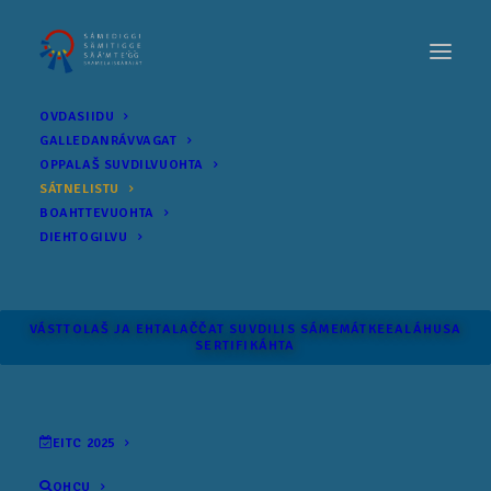
OVDASIIDU
GALLEDANRÁVVAGAT
OPPALAŠ SUVDILVUOHTA
SÁTNELISTU
BOAHTTEVUOHTA
DIEHTOGILVU
VÁSTTOLAŠ JA EHTALAČČAT SUVDILIS SÁME­MÁTKEEALÁHUSA
SERTIFIKÁHTA
EITC 2025
OHCU