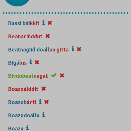
Bassi báikkit
Beanaráiddut
Beatnagiid doallan gitta
Bigálus
Bivdobeatnagat
Boazoáiddit
Boazobárti
Boazodoallu
Boazu