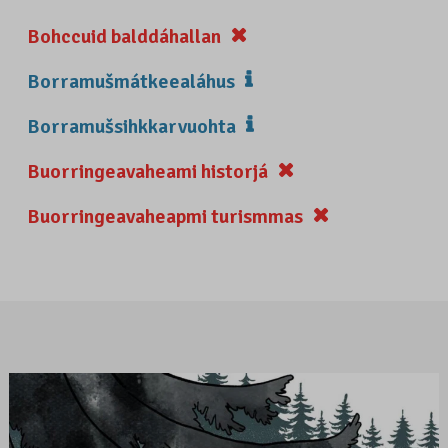
Bohccuid balddáhallan
Borramušmátkeealáhus
Borramušsihkkarvuohta
Buorringeavaheami historjá
Buorringeavaheapmi turismmas