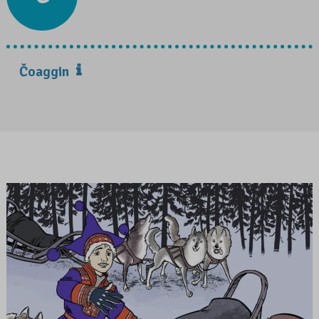
Čoaggin