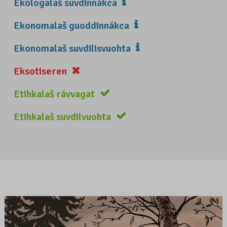
Ekologalaš suvdinnákca
Ekonomalaš guoddinnákca
Ekonomalaš suvdilisvuohta
Eksotiseren
Etihkalaš rávvagat
Etihkalaš suvdilvuohta