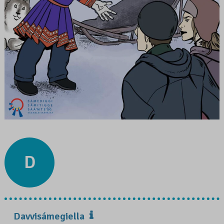
D
Davvisámegiella