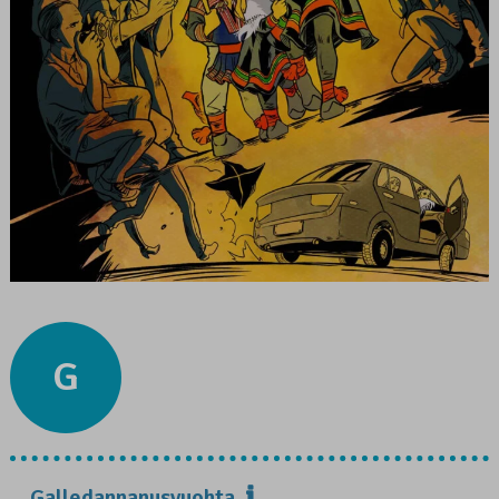
G
Galledannanusvuohta