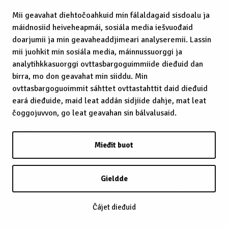
Mii geavahat diehtočoahkuid min fálaldagaid sisdoalu ja
máidnosiid heiveheapmái, sosiála media iešvuođaid
doarjumii ja min geavaheaddjimeari analyseremii. Lassin
mii juohkit min sosiála media, máinnussuorggi ja
analytihkkasuorggi ovttasbargoguimmiide dieđuid dan
birra, mo don geavahat min siiddu. Min
ovttasbargoguoimmit sáhttet ovttastahttit daid dieđuid
eará dieđuide, maid leat addán sidjiide dahje, mat leat
čoggojuvvon, go leat geavahan sin bálvalusaid.
Mieđit buot
Gieldde
Čájet dieđuid