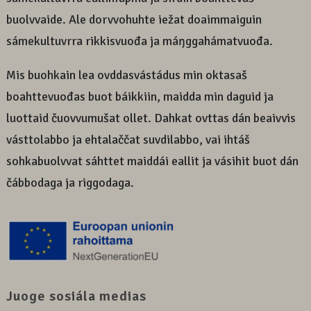
buolvvaide. Ale dorvvohuhte iežat doaimmaiguin
sámekultuvrra rikkisvuođa ja máŋggahámatvuođa.
Mis buohkain lea ovddasvástádus min oktasaš
boahttevuođas buot báikkiin, maidda min daguid ja
luottaid čuovvumušat ollet. Dahkat ovttas dán beaivvis
vásttolabbo ja ehtalaččat suvdilabbo, vai ihtáš
sohkabuolvvat sáhttet maiddái eallit ja vásihit buot dán
čábbodaga ja riggodaga.
Juoge sosiála medias