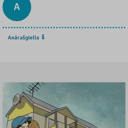
A
Anárašgiella