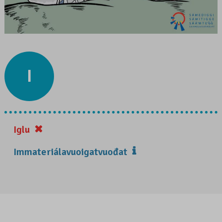
I
Iglu
Immateriálavuoigatvuođat