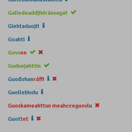
Galledeaddjiidrávvagat
Giehtaduojit
Goahti
Govven
Gudnejahttin
Guođohanráffi
Guollebivdu
Guoskameahttun meahcceguovlu
Guottet