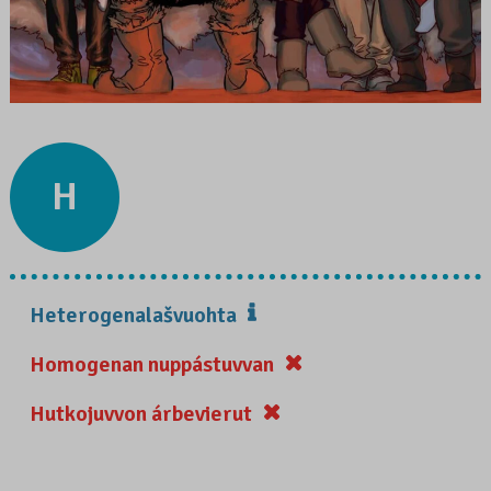
H
Heterogenalašvuohta
Homogenan nuppástuvvan
Hutkojuvvon árbevierut