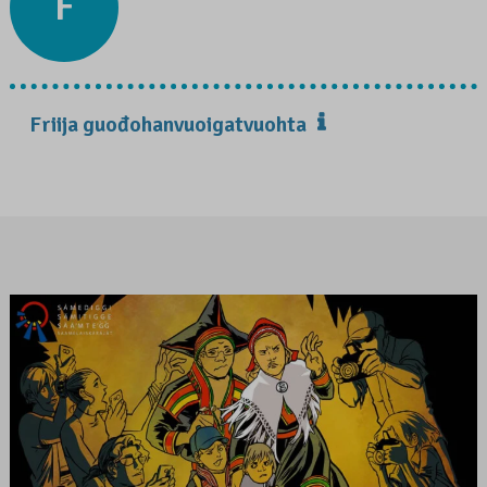
F
Friija guođohanvuoigatvuohta