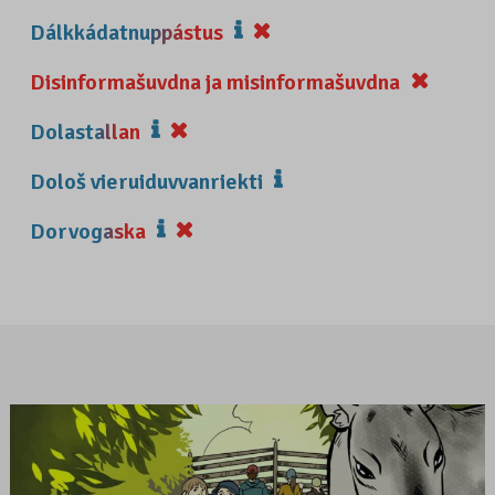
Dálkkádatnuppástus
Disinformašuvdna ja misinformašuvdna
Dolastallan
Dološ vieruiduvvanriekti
Dorvogaska