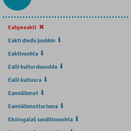
Eahpeeakti
Eakti dieđu juohkin
Eaktivuohta
Ealli kulturduovdda
Ealli kultuvra
Eamiálbmot
Eamiálbmotturisma
Ekologalaš suvdilisvuohta