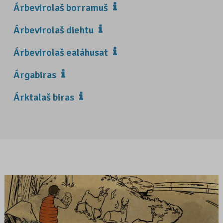
Árbevirolaš borramuš
Árbevirolaš diehtu
Árbevirolaš ealáhusat
Árgabiras
Árktalaš biras