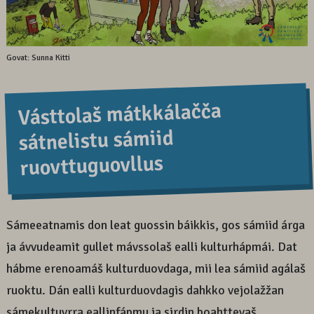
Govat: Sunna Kitti
Vásttolaš mátkkálačča
sátnelistu sámiid
ruovttuguovllus
Sámeeatnamis don leat guossin báikkis, gos sámiid árga
ja ávvudeamit gullet mávssolaš ealli kulturhápmái. Dat
hábme erenoamáš kulturduovdaga, mii lea sámiid agálaš
ruoktu. Dán ealli kulturduovdagis dahkko vejolažžan
sámekultuvrra eallinfápmu ja sirdin boahttevaš