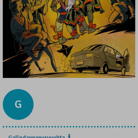
G
Galledannanusvuohta