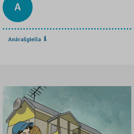
A
Anárašgiella