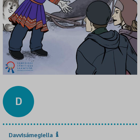
D
Davvisámegiella