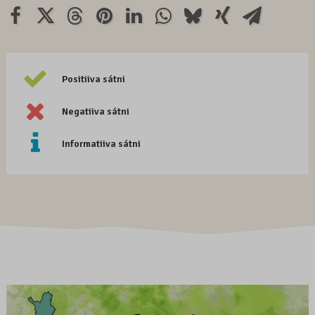
Positiiva sátni
Negatiiva sátni
Informatiiva sátni