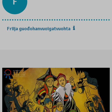
F
Friija guođohanvuoigatvuohta