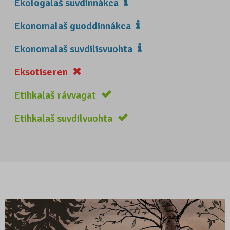
Ekologalaš suvdinnákca
Ekonomalaš guoddinnákca
Ekonomalaš suvdilisvuohta
Eksotiseren
Etihkalaš rávvagat
Etihkalaš suvdilvuohta