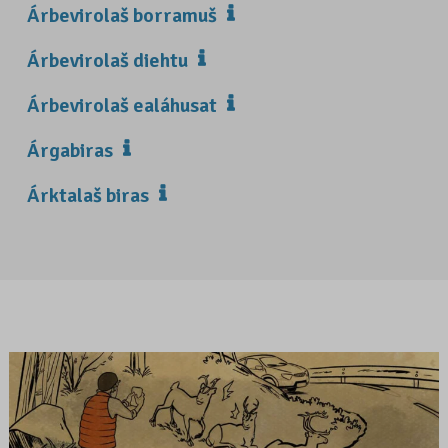
Árbevirolaš borramuš
Árbevirolaš diehtu
Árbevirolaš ealáhusat
Árgabiras
Árktalaš biras