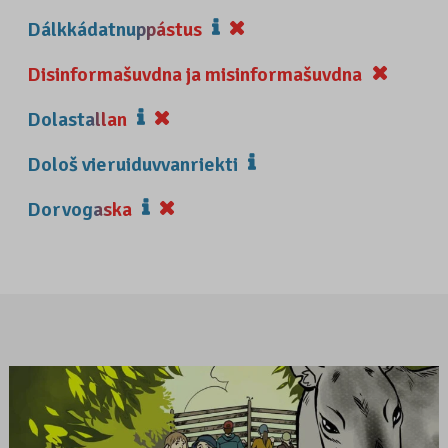
Dálkkádatnuppástus
Disinformašuvdna ja misinformašuvdna
Dolastallan
Dološ vieruiduvvanriekti
Dorvogaska