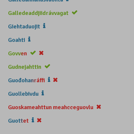
Galledeaddjiidrávvagat
Giehtaduojit
Goahti
Govven
Gudnejahttin
Guođohanráffi
Guollebivdu
Guoskameahttun meahcceguovlu
Guottet