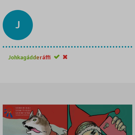
J
Johkagádderáffi