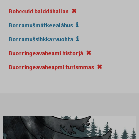
Bohccuid balddáhallan
Borramušmátkeealáhus
Borramušsihkkarvuohta
Buorringeavaheami historjá
Buorringeavaheapmi turismmas