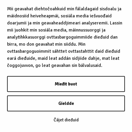
Mii geavahat diehtočoahkuid min fálaldagaid sisdoalu ja
máidnosiid heiveheapmái, sosiála media iešvuođaid
doarjumii ja min geavaheaddjimeari analyseremii. Lassin
mii juohkit min sosiála media, máinnussuorggi ja
analytihkkasuorggi ovttasbargoguimmiide dieđuid dan
birra, mo don geavahat min siiddu. Min
ovttasbargoguoimmit sáhttet ovttastahttit daid dieđuid
eará dieđuide, maid leat addán sidjiide dahje, mat leat
čoggojuvvon, go leat geavahan sin bálvalusaid.
Mieđit buot
Gieldde
Čájet dieđuid