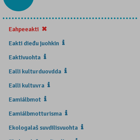
Eahpeeakti
Eakti dieđu juohkin
Eaktivuohta
Ealli kulturduovdda
Ealli kultuvra
Eamiálbmot
Eamiálbmotturisma
Ekologalaš suvdilisvuohta