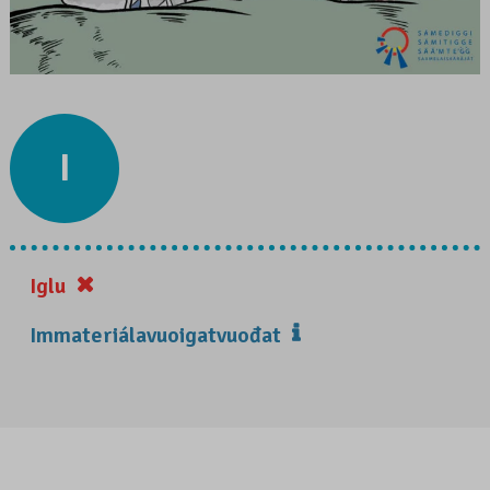
I
Iglu
Immateriálavuoigatvuođat