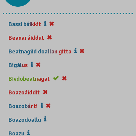
Bassi báikkit
Beanaráiddut
Beatnagiid doallan gitta
Bigálus
Bivdobeatnagat
Boazoáiddit
Boazobárti
Boazodoallu
Boazu