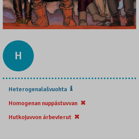
H
Heterogenalašvuohta
Homogenan nuppástuvvan
Hutkojuvvon árbevierut