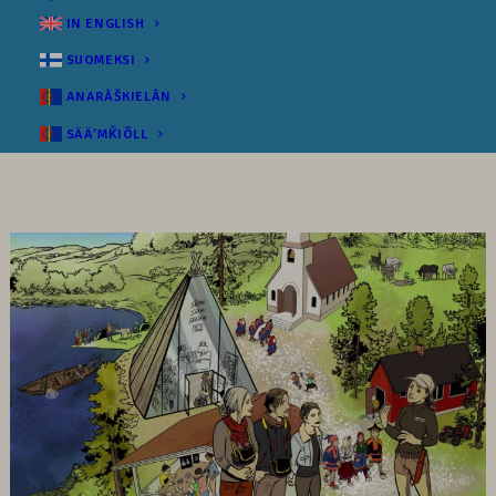
IN ENGLISH
SUOMEKSI
ANARÂŠKIELÂN
SÄÄʹMǨIÕLL