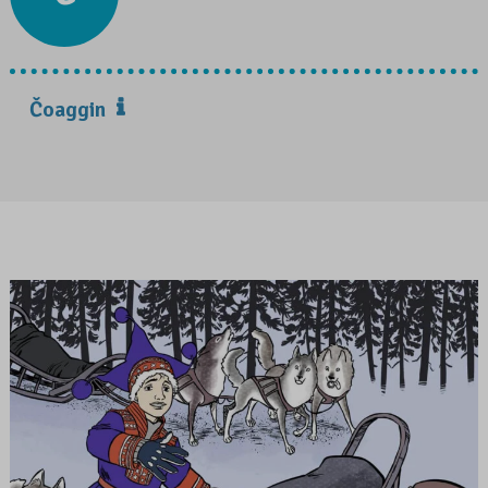
Čoaggin