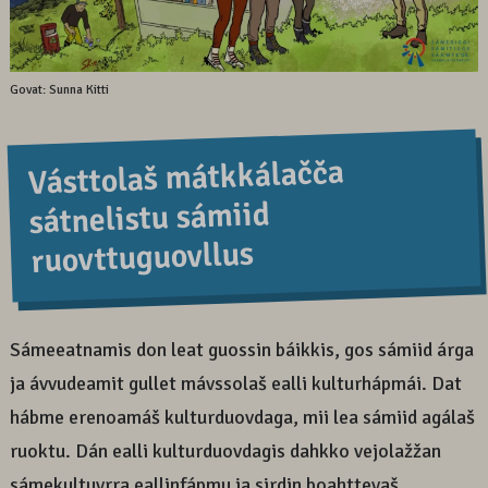
Govat: Sunna Kitti
Vásttolaš mátkkálačča
sátnelistu sámiid
ruovttuguovllus
Sámeeatnamis don leat guossin báikkis, gos sámiid árga
ja ávvudeamit gullet mávssolaš ealli kulturhápmái. Dat
hábme erenoamáš kulturduovdaga, mii lea sámiid agálaš
ruoktu. Dán ealli kulturduovdagis dahkko vejolažžan
sámekultuvrra eallinfápmu ja sirdin boahttevaš