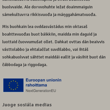
buolvvaide. Ale dorvvohuhte iežat doaimmaiguin
sámekultuvrra rikkisvuođa ja máŋggahámatvuođa.
Mis buohkain lea ovddasvástádus min oktasaš
boahttevuođas buot báikkiin, maidda min daguid ja
luottaid čuovvumušat ollet. Dahkat ovttas dán beaivvis
vásttolabbo ja ehtalaččat suvdilabbo, vai ihtáš
sohkabuolvvat sáhttet maiddái eallit ja vásihit buot dán
čábbodaga ja riggodaga.
Juoge sosiála medias