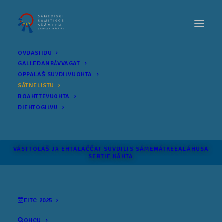
OVDASIIDU
GALLEDANRÁVVAGAT
OPPALAŠ SUVDILVUOHTA
SÁTNELISTU
BOAHTTEVUOHTA
DIEHTOGILVU
VÁSTTOLAŠ JA EHTALAČČAT SUVDILIS SÁME­MÁTKEEALÁHUSA
SERTIFIKÁHTA
EITC 2025
OHCU