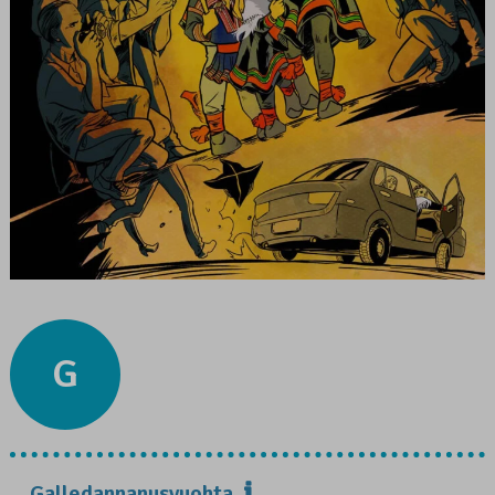
G
Galledannanusvuohta