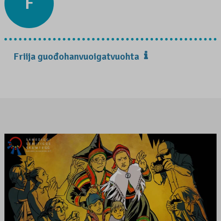
F
Friija guođohanvuoigatvuohta