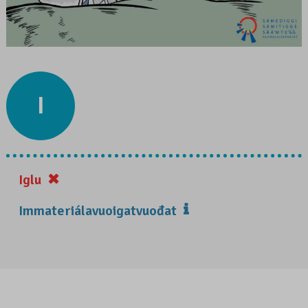
I
Iglu
Immateriálavuoigatvuođat