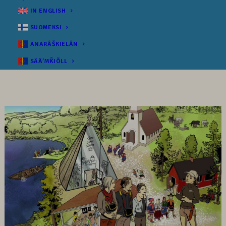
IN ENGLISH
SUOMEKSI
ANARÂŠKIELÂN
SÄÄʹMǨIÕLL