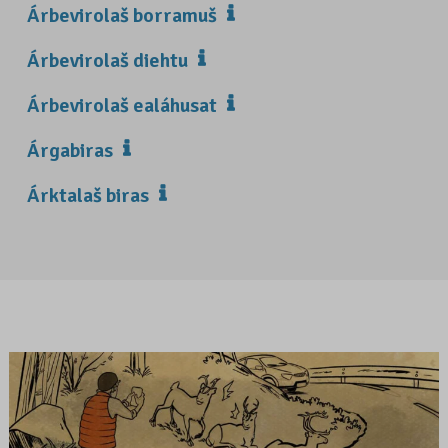
Árbevirolaš borramuš
Árbevirolaš diehtu
Árbevirolaš ealáhusat
Árgabiras
Árktalaš biras