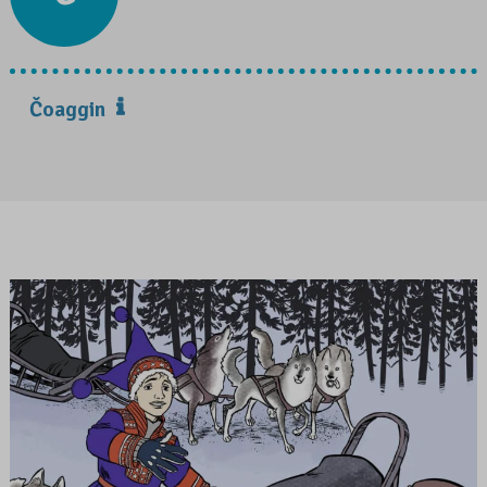
Čoaggin