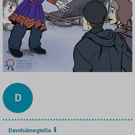
D
Davvisámegiella