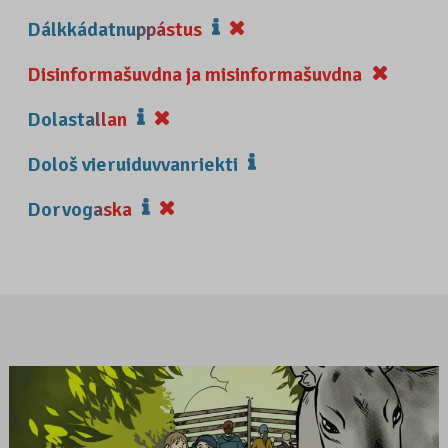
Dálkkádatnuppástus
Disinformašuvdna ja misinformašuvdna
Dolastallan
Dološ vieruiduvvanriekti
Dorvogaska