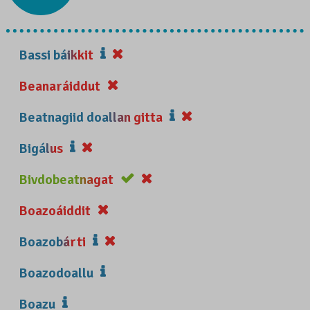
Bassi báikkit
Beanaráiddut
Beatnagiid doallan gitta
Bigálus
Bivdobeatnagat
Boazoáiddit
Boazobárti
Boazodoallu
Boazu