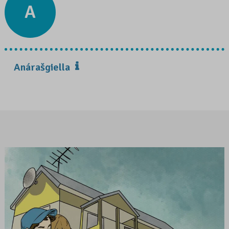
A
Anárašgiella