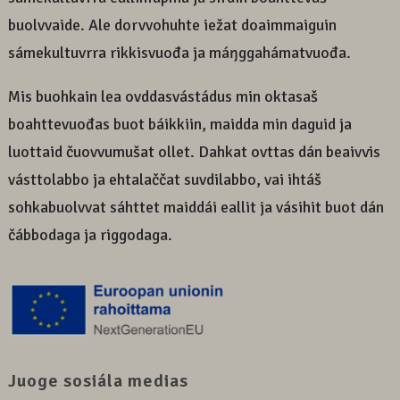
buolvvaide. Ale dorvvohuhte iežat doaimmaiguin
sámekultuvrra rikkisvuođa ja máŋggahámatvuođa.
Mis buohkain lea ovddasvástádus min oktasaš
boahttevuođas buot báikkiin, maidda min daguid ja
luottaid čuovvumušat ollet. Dahkat ovttas dán beaivvis
vásttolabbo ja ehtalaččat suvdilabbo, vai ihtáš
sohkabuolvvat sáhttet maiddái eallit ja vásihit buot dán
čábbodaga ja riggodaga.
Juoge sosiála medias