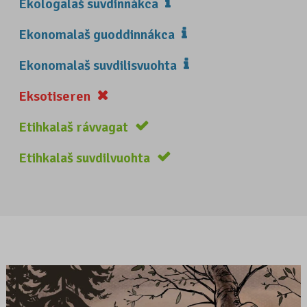
Ekologalaš suvdinnákca
Ekonomalaš guoddinnákca
Ekonomalaš suvdilisvuohta
Eksotiseren
Etihkalaš rávvagat
Etihkalaš suvdilvuohta