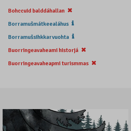
Bohccuid balddáhallan
Borramušmátkeealáhus
Borramušsihkkarvuohta
Buorringeavaheami historjá
Buorringeavaheapmi turismmas