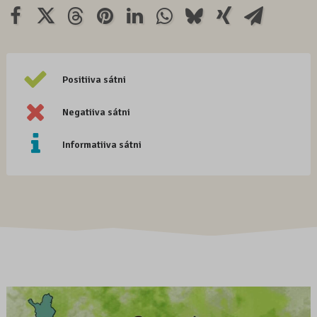
Positiiva sátni
Negatiiva sátni
Informatiiva sátni