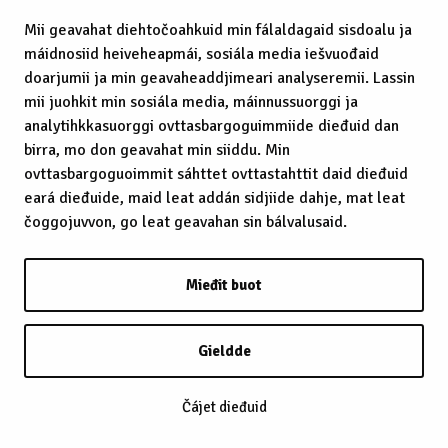
Mii geavahat diehtočoahkuid min fálaldagaid sisdoalu ja
máidnosiid heiveheapmái, sosiála media iešvuođaid
doarjumii ja min geavaheaddjimeari analyseremii. Lassin
mii juohkit min sosiála media, máinnussuorggi ja
analytihkkasuorggi ovttasbargoguimmiide dieđuid dan
birra, mo don geavahat min siiddu. Min
ovttasbargoguoimmit sáhttet ovttastahttit daid dieđuid
eará dieđuide, maid leat addán sidjiide dahje, mat leat
čoggojuvvon, go leat geavahan sin bálvalusaid.
Mieđit buot
Gieldde
Čájet dieđuid