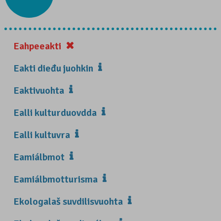
Eahpeeakti
Eakti dieđu juohkin
Eaktivuohta
Ealli kulturduovdda
Ealli kultuvra
Eamiálbmot
Eamiálbmotturisma
Ekologalaš suvdilisvuohta