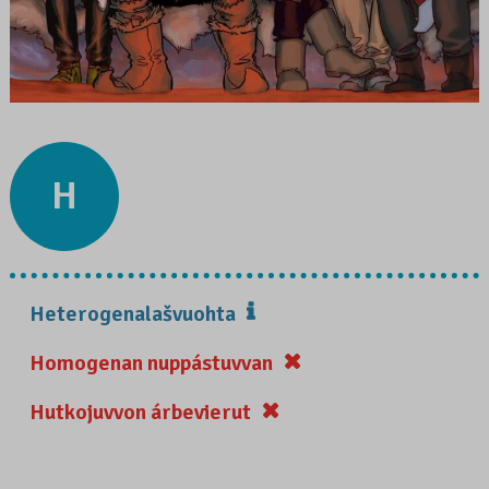
H
Heterogenalašvuohta
Homogenan nuppástuvvan
Hutkojuvvon árbevierut