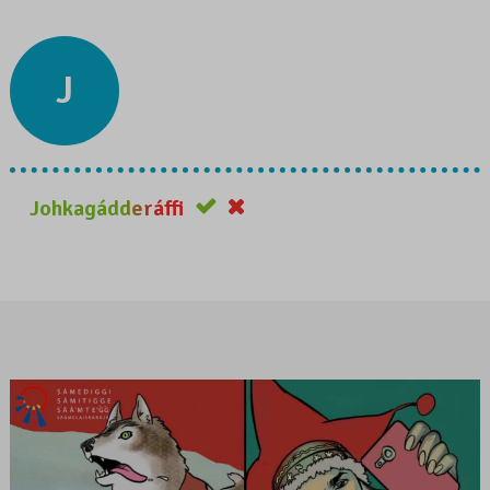
J
Johkagádderáffi