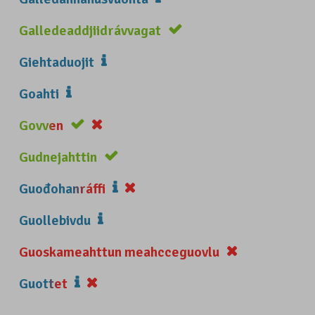
Galledeaddjiidrávvagat
Giehtaduojit
Goahti
Govven
Gudnejahttin
Guođohanráffi
Guollebivdu
Guoskameahttun meahcceguovlu
Guottet