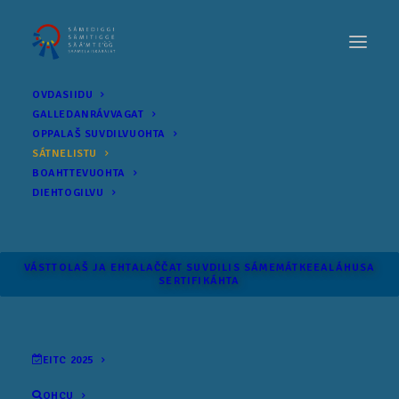
OVDASIIDU
GALLEDANRÁVVAGAT
OPPALAŠ SUVDILVUOHTA
SÁTNELISTU
BOAHTTEVUOHTA
DIEHTOGILVU
VÁSTTOLAŠ JA EHTALAČČAT SUVDILIS SÁME­MÁTKEEALÁHUSA
SERTIFIKÁHTA
EITC 2025
OHCU