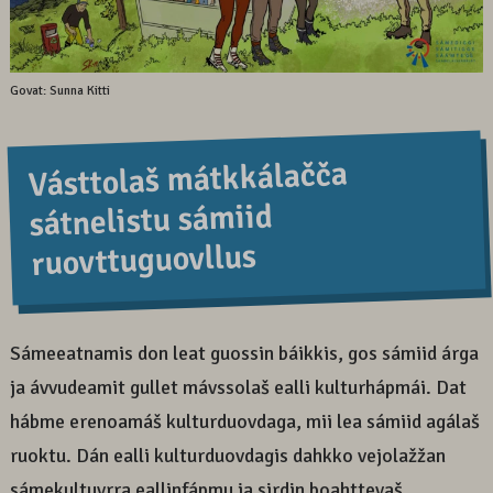
Govat: Sunna Kitti
Vásttolaš mátkkálačča
sátnelistu sámiid
ruovttuguovllus
Sámeeatnamis don leat guossin báikkis, gos sámiid árga
ja ávvudeamit gullet mávssolaš ealli kulturhápmái. Dat
hábme erenoamáš kulturduovdaga, mii lea sámiid agálaš
ruoktu. Dán ealli kulturduovdagis dahkko vejolažžan
sámekultuvrra eallinfápmu ja sirdin boahttevaš