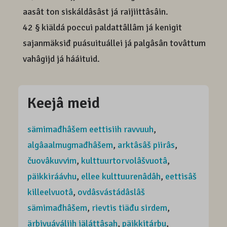
aasât ton siskáldâsâst já raijiittâsâin.
42 § kiäldá poccui paldattâllâm já kenigit
sajanmäksiđ puásuituállei já palgâsân tovâttum
vahâgijd já hááituid.
Keejâ meid
sämimađhâšem eettisiih ravvuuh
,
algâaalmugmađhâšem
,
arktâsâš piirâs
,
čuovâkuvvim
,
kulttuurtorvolâšvuotâ
,
päikkiráávhu
,
ellee kulttuurenâdâh
,
eettisâš
killeelvuotâ
,
ovdâsvástádâslâš
sämimađhâšem
,
rievtis tiäđu sirdem
,
ärbivuáváliih iäláttâsah
,
päikkitárbu
,