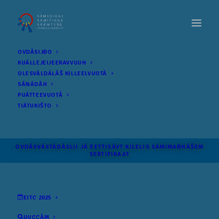
OVDÂSIJĐO
KUÁLLEJEIJEERAVVUUH
OLESVÁLDÁLÂŠ KILLEELVUOTÂ
SÁNÁDÂH
PUÁTTEEVUOTÂ
TIÄTUKIŠTO
OVDÂSVÁSTÁDÂSLII JÁ EETTISÁVT KILELIS SÄMI­MAĐHÂŠEM
SERTIFIKAAT
EITC 2025
UUCCÂM