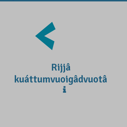
Rijjâ
kuáttumvuoigâdvuotâ