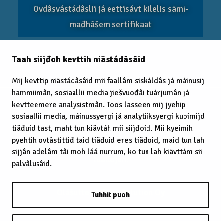
Ovdâsvástádâslii já eettisávt kilelis sämi­
mađhâšem sertifikaat
Taah siijđoh kevttih niästádâsâid
EITC 2025
Mij kevttip niästádâsâid mii faallâm siskáldâs já máinusij
hammiimân, sosiaallii media jiešvuođâi tuárjumân já
kevtteemere analysistmân. Toos lasseen mij jyehip
sosiaallii media, máinussyergi já analytiiksyergi kuoimijd
tiäđuid tast, maht tun kiävtáh mii siijđoid. Mii kyeimih
pyehtih ovtâstittiđ taid tiäđuid eres tiäđoid, maid tun lah
© 2025 Sämimađhâšem, Puoh vuoigâdvuođah
sijjân adelâm tâi moh láá nurrum, ko tun lah kiävttám sii
tuállojeh.
palvâlusâid.
Olášuttem:
Cron Solution Oy
Tuhhit puoh