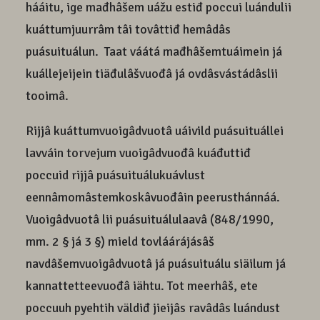
hááitu, ige mađhâšem uážu estiđ poccui luándulii
kuáttumjuurrâm tâi tovâttiđ hemâdâs
puásuituálun. Taat váátá mađhâšemtuáimein já
kuállejeijein tiäđulâšvuođâ já ovdâsvástádâslii
tooimâ.
Rijjâ kuáttumvuoigâdvuotâ uáivild puásuituállei
lavváin torvejum vuoigâdvuođâ kuáđuttiđ
poccuid rijjâ puásuituálukuávlust
eennâmomâstemkoskâvuođâin peerusthánnáá.
Vuoigâdvuotâ lii puásuituálulaavâ (848/1990,
mm. 2 § já 3 §) mield tovláárájásâš
navdâšemvuoigâdvuotâ já puásuituálu siäilum já
kannattetteevuođâ iähtu. Tot meerhâš, ete
poccuuh pyehtih väldiđ jieijâs ravâdâs luándust