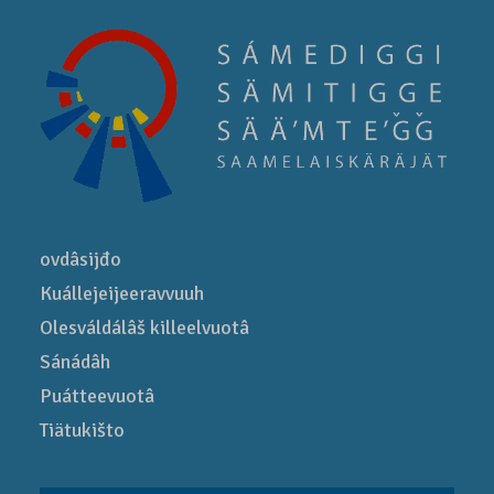
ovdâsijđo
Kuállejeijeeravvuuh
Olesváldálâš killeelvuotâ
Sánádâh
Puátteevuotâ
Tiätukišto