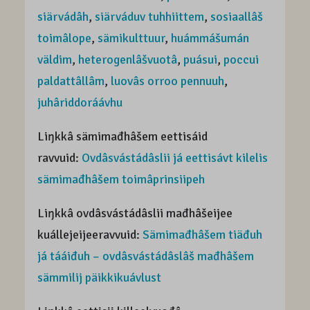
siärvádâh
,
siärváduv tuhhiittem
,
sosiaallâš
toimâlope
,
sämikulttuur
,
huámmášumán
väldim
,
heterogenlâšvuotâ
,
puásui
,
poccui
paldattâllâm
,
luovâs orroo pennuuh
,
juhâriddoráávhu
Liŋkkâ sämimađhâšem eettisáid
ravvuid:
Ovdâsvástádâslii já eettisávt kilelis
sämimađhâšem toimâprinsiipeh
Liŋkkâ ovdâsvástádâslii mađhâšeijee
kuállejeijeeravvuid:
Sämimađhâšem tiäđuh
já tááiđuh – ovdâsvástádâslâš mađhâšem
sämmilij päikkikuávlust