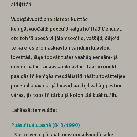
aiđijttáá.
Vuoigâdvuotâ ana sistees kuittâg
kenigâsvuođâid: poccuid kalga hoittáđ tienuuvt,
ete toh iä peesâ viljâlemsoojijd, vaššijd, šiljoid
teikâ eres eromâškiävtun väridum kuávloid
lovettáá, iäge toovât tušes vaahâg eennâm- já
meccituálun tâi aassâmkuávlun. Táárbu mield
paalgâs lii kenigâs meddâlistiđ hááitu tovâtteijee
poccuid kuávlust já huksiđ aaiđijd vahâgij estim
várás, jis toos lii tárbu já koloh láá kuáhtuliih.
Lahâasâttemvuáđu:
Puásuituálulaahâ (848/1990)
3 § torvee rijjâ kuáttumvuoigâdvuođâ sehe