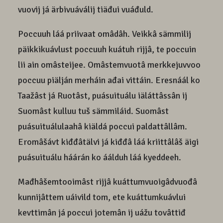
vuovij já ärbivuáválij tiäđui vuáđuld.
Poccuuh láá priivaat omâdâh. Veikkâ sämmilij
päikkikuávlust poccuuh kuátuh rijjâ, te poccuin
lii ain omâsteijee. Omâstemvuotâ merkkejuvvoo
poccuu piälján merháin ađai vittáin. Eresnáál ko
Taažâst já Ruotâst, puásuituálu iäláttâssân ij
Suomâst kulluu tuš sämmiláid. Suomâst
puásuituálulaahâ kiäldá poccui paldattâllâm.
Eromâšávt kiđđâtälvi já kiđđâ láá kriittâlâš äigi
puásuituálu háárán ko áálduh láá kyeddeeh.
Mađhâšemtooimâst rijjâ kuáttumvuoigâdvuođâ
kunnijâttem uáivild tom, ete kuáttumkuávlui
kevttimân já poccui jotemân ij uážu tovâttiđ