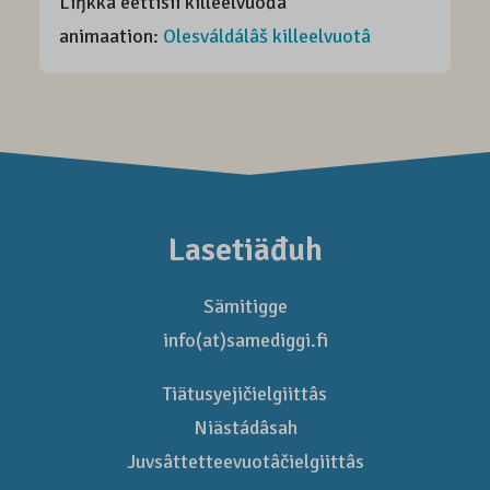
Liŋkkâ eettisii killeelvuođâ
animaation:
Olesváldálâš killeelvuotâ
Lasetiäđuh
Sämitigge
info(at)samediggi.fi
Tiätusyejičielgiittâs
Niästádâsah
Juvsâttetteevuotâčielgiittâs