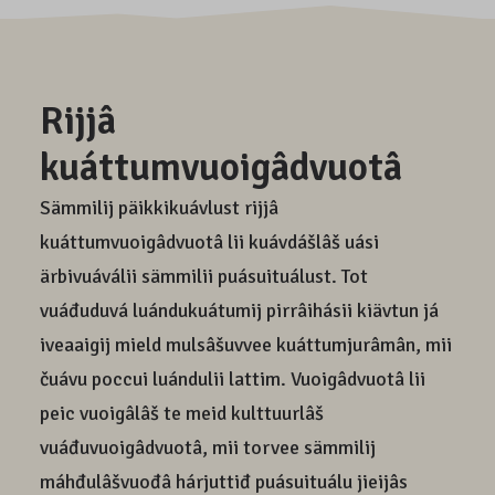
Rijjâ
kuáttumvuoigâdvuotâ
Sämmilij päikkikuávlust rijjâ
kuáttumvuoigâdvuotâ lii kuávdášlâš uási
ärbivuáválii sämmilii puásuituálust. Tot
vuáđuduvá luándukuátumij pirrâihásii kiävtun já
iveaaigij mield mulsâšuvvee kuáttumjurâmân, mii
čuávu poccui luándulii lattim. Vuoigâdvuotâ lii
peic vuoigâlâš te meid kulttuurlâš
vuáđuvuoigâdvuotâ, mii torvee sämmilij
máhđulâšvuođâ hárjuttiđ puásuituálu jieijâs