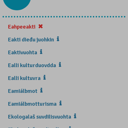
Eahpeeakti
Eakti dieđu juohkin
Eaktivuohta
Ealli kulturduovdda
Ealli kultuvra
Eamiálbmot
Eamiálbmotturisma
Ekologalaš suvdilisvuohta