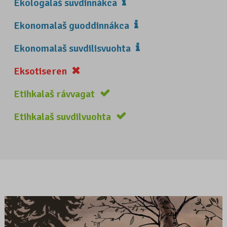
Ekologalaš suvdinnákca
Ekonomalaš guoddinnákca
Ekonomalaš suvdilisvuohta
Eksotiseren
Etihkalaš rávvagat
Etihkalaš suvdilvuohta