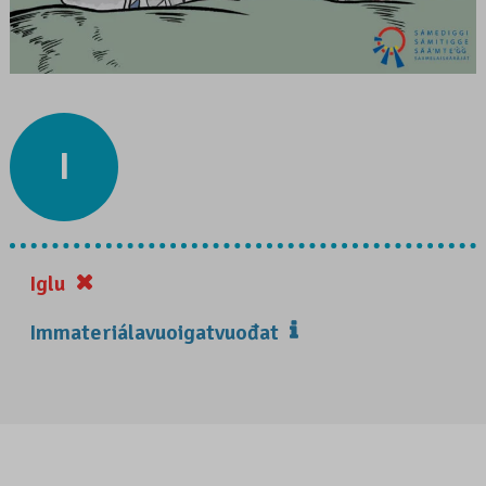
I
Iglu
Immateriálavuoigatvuođat