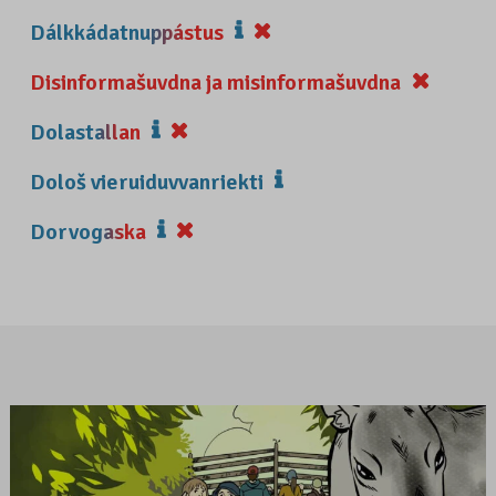
Dálkkádatnuppástus
Disinformašuvdna ja misinformašuvdna
Dolastallan
Dološ vieruiduvvanriekti
Dorvogaska