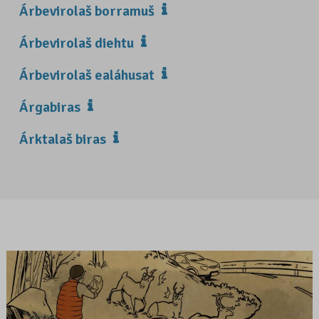
Árbevirolaš borramuš
Árbevirolaš diehtu
Árbevirolaš ealáhusat
Árgabiras
Árktalaš biras