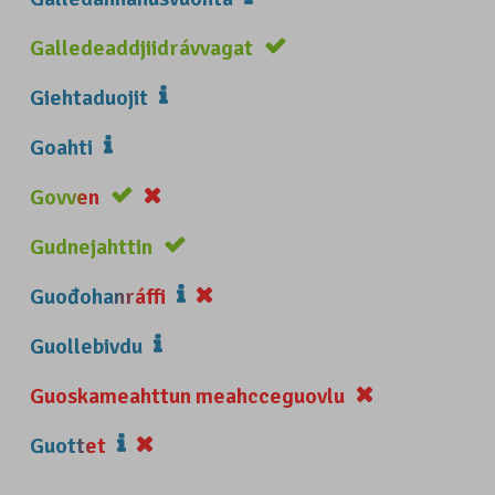
Galledeaddjiidrávvagat
Giehtaduojit
Goahti
Govven
Gudnejahttin
Guođohanráffi
Guollebivdu
Guoskameahttun meahcceguovlu
Guottet