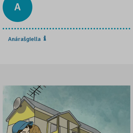
A
Anárašgiella