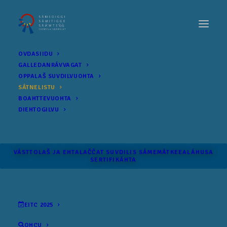
OVDASIIDU
GALLEDANRÁVVAGAT
OPPALAŠ SUVDILVUOHTA
SÁTNELISTU
BOAHTTEVUOHTA
DIEHTOGILVU
VÁSTTOLAŠ JA EHTALAČČAT SUVDILIS SÁME­MÁTKEEALÁHUSA
SERTIFIKÁHTA
EITC 2025
OHCU