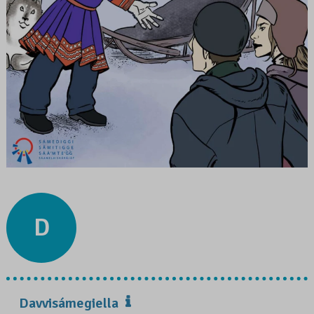
D
Davvisámegiella