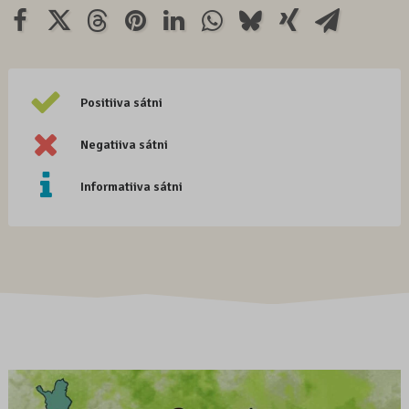
Positiiva sátni
Negatiiva sátni
Informatiiva sátni