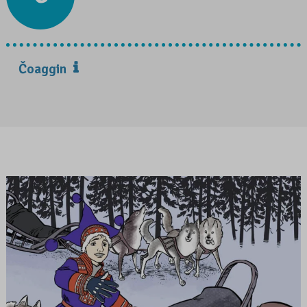
Čoaggin