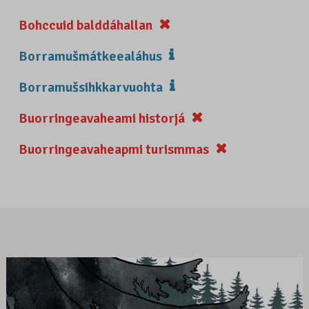
Bohccuid balddáhallan
Borramušmátkeealáhus
Borramušsihkkarvuohta
Buorringeavaheami historjá
Buorringeavaheapmi turismmas