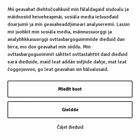
Mii geavahat diehtočoahkuid min fálaldagaid sisdoalu ja
máidnosiid heiveheapmái, sosiála media iešvuođaid
doarjumii ja min geavaheaddjimeari analyseremii. Lassin
mii juohkit min sosiála media, máinnussuorggi ja
analytihkkasuorggi ovttasbargoguimmiide dieđuid dan
birra, mo don geavahat min siiddu. Min
ovttasbargoguoimmit sáhttet ovttastahttit daid dieđuid
eará dieđuide, maid leat addán sidjiide dahje, mat leat
čoggojuvvon, go leat geavahan sin bálvalusaid.
Mieđit buot
Gieldde
Čájet dieđuid