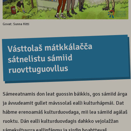
Govat: Sunna Kitti
Vásttolaš mátkkálačča
sátnelistu sámiid
ruovttuguovllus
Sámeeatnamis don leat guossin báikkis, gos sámiid árga
ja ávvudeamit gullet mávssolaš ealli kulturhápmái. Dat
hábme erenoamáš kulturduovdaga, mii lea sámiid agálaš
ruoktu. Dán ealli kulturduovdagis dahkko vejolažžan
sámekultuvrra eallinfápmu ja sirdin boahttevaš