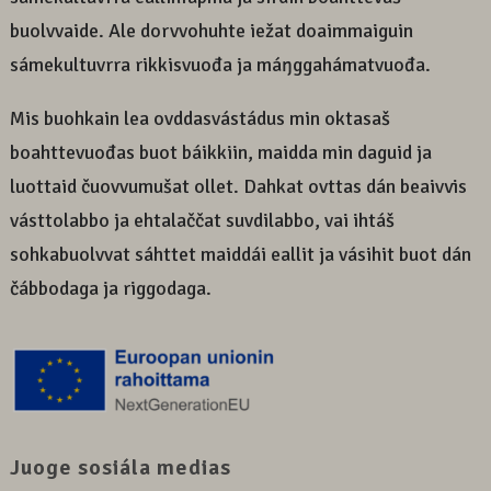
buolvvaide. Ale dorvvohuhte iežat doaimmaiguin
sámekultuvrra rikkisvuođa ja máŋggahámatvuođa.
Mis buohkain lea ovddasvástádus min oktasaš
boahttevuođas buot báikkiin, maidda min daguid ja
luottaid čuovvumušat ollet. Dahkat ovttas dán beaivvis
vásttolabbo ja ehtalaččat suvdilabbo, vai ihtáš
sohkabuolvvat sáhttet maiddái eallit ja vásihit buot dán
čábbodaga ja riggodaga.
Juoge sosiála medias