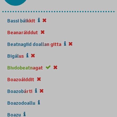
Bassi báikkit
Beanaráiddut
Beatnagiid doallan gitta
Bigálus
Bivdobeatnagat
Boazoáiddit
Boazobárti
Boazodoallu
Boazu