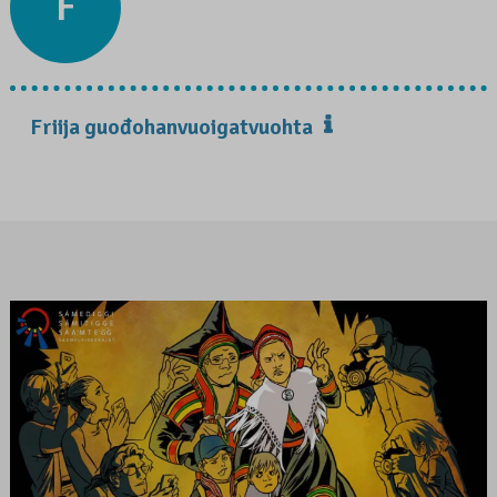
F
Friija guođohanvuoigatvuohta