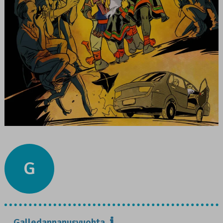
G
Galledannanusvuohta