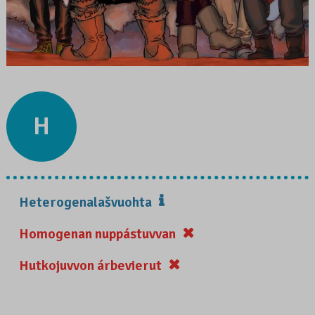
H
Heterogenalašvuohta
Homogenan nuppástuvvan
Hutkojuvvon árbevierut