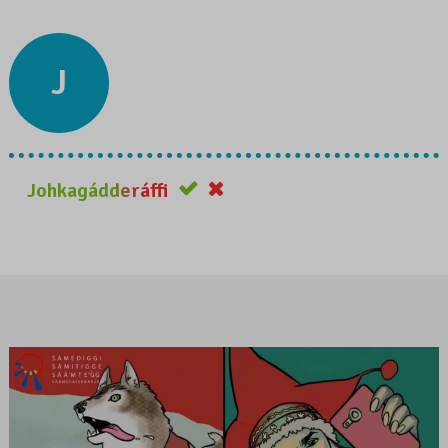
J
Johkagádderáffi