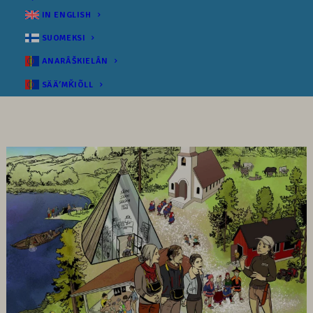
IN ENGLISH
SUOMEKSI
ANARÂŠKIELÂN
SÄÄʹMǨIÕLL