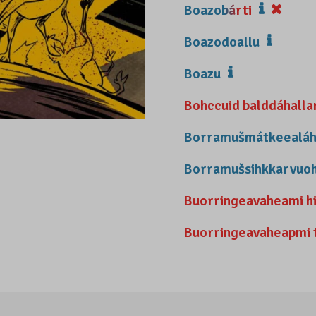
Boazobárti
Boazodoallu
Boazu
Bohccuid balddáhalla
Borramušmátkeealáh
Borramušsihkkarvuo
Buorringeavaheami hi
Buorringeavaheapmi 