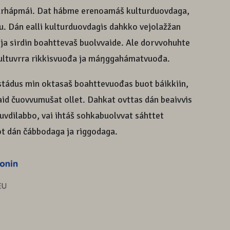
lturhápmái. Dat hábme erenoamáš kulturduovdaga,
tu. Dán ealli kulturduovdagis dahkko vejolažžan
ja sirdin boahttevaš buolvvaide. Ale dorvvohuhte
ultuvrra rikkisvuođa ja máŋggahámatvuođa.
stádus min oktasaš boahttevuođas buot báikkiin,
aid čuovvumušat ollet. Dahkat ovttas dán beaivvis
uvdilabbo, vai ihtáš sohkabuolvvat sáhttet
uot dán čábbodaga ja riggodaga.