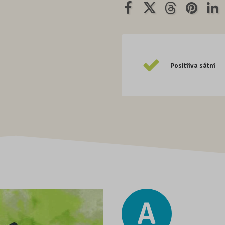
Positiiva sátni
A