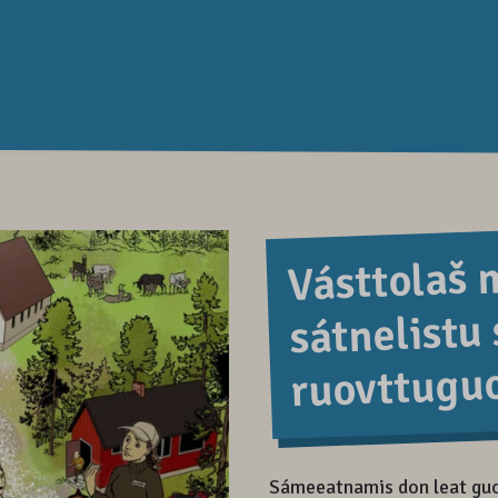
Vásttolaš 
sátnelistu
ruovttuguo
Sámeeatnamis don leat guos