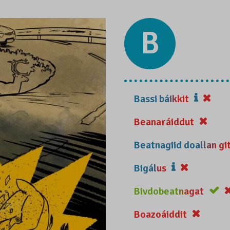
B
Bassi báikkit
Beanaráiddut
Beatnagiid doallan gi
Bigálus
Bivdobeatnagat
Boazoáiddit