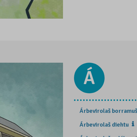
Á
Árbevirolaš borramu
Árbevirolaš diehtu