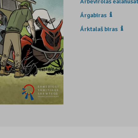
Árbevirolaš ealáhusa
Árgabiras
Árktalaš biras