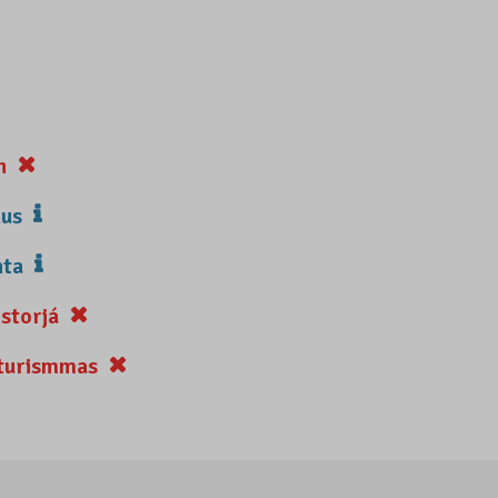
n
us
hta
storjá
turismmas