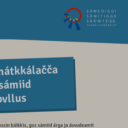
mátkkálačča
 sámiid
vllus
sin báikkis, gos sámiid árga ja ávvudeamit