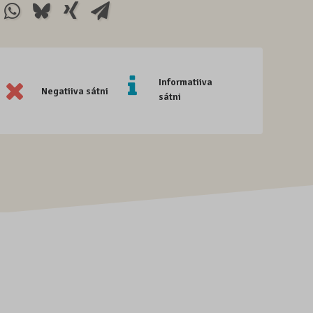
Informatiiva
Negatiiva sátni
sátni