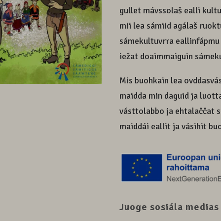
gullet mávssolaš ealli ku
mii lea sámiid agálaš ruok
sámekultuvrra eallinfápmu 
iežat doaimmaiguin sámek
Mis buohkain lea ovddasvá
maidda min daguid ja luott
vásttolabbo ja ehtalaččat s
maiddái eallit ja vásihit b
Juoge sosiála medias