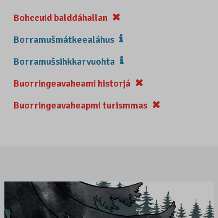
Bohccuid balddáhallan
Borramušmátkeealáhus
Borramušsihkkarvuohta
Buorringeavaheami historjá
Buorringeavaheapmi turismmas