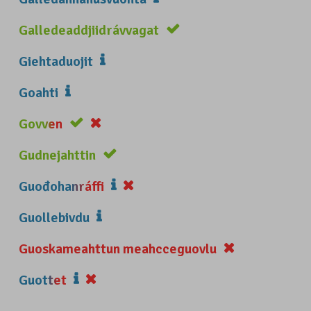
Galledeaddjiidrávvagat
Giehtaduojit
Goahti
Govven
Gudnejahttin
Guođohanráffi
Guollebivdu
Guoskameahttun meahcceguovlu
Guottet