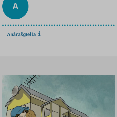
A
Anárašgiella