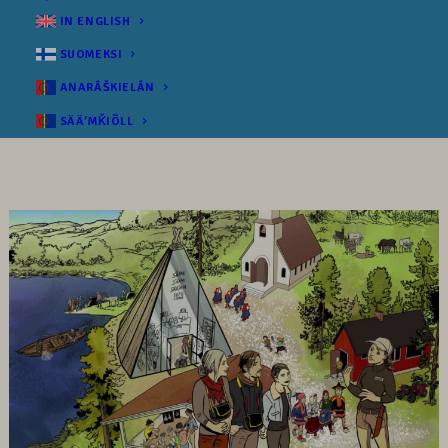
IN ENGLISH
SUOMEKSI
ANARÂŠKIELÂN
SÄÄʹMǨIÕLL