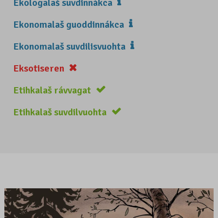
Ekologalaš suvdinnákca
Ekonomalaš guoddinnákca
Ekonomalaš suvdilisvuohta
Eksotiseren
Etihkalaš rávvagat
Etihkalaš suvdilvuohta