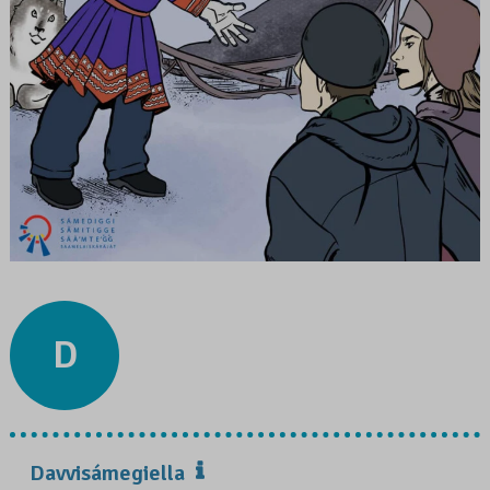
D
Davvisámegiella