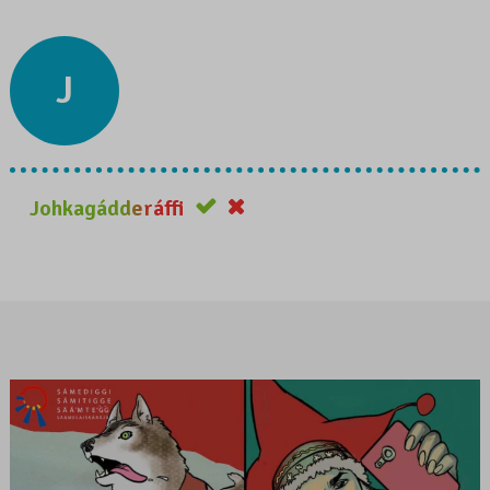
J
Johkagádderáffi