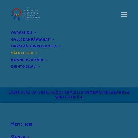
OVDASIIDU
GALLEDANRÁVVAGAT
OPPALAŠ SUVDILVUOHTA
SÁTNELISTU
BOAHTTEVUOHTA
DIEHTOGILVU
VÁSTTOLAŠ JA EHTALAČČAT SUVDILIS SÁME­MÁTKEEALÁHUSA
SERTIFIKÁHTA
EITC 2025
OHCU