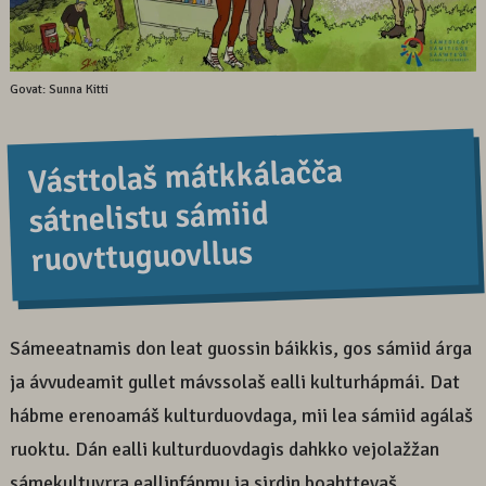
Govat: Sunna Kitti
Vásttolaš mátkkálačča
sátnelistu sámiid
ruovttuguovllus
Sámeeatnamis don leat guossin báikkis, gos sámiid árga
ja ávvudeamit gullet mávssolaš ealli kulturhápmái. Dat
hábme erenoamáš kulturduovdaga, mii lea sámiid agálaš
ruoktu. Dán ealli kulturduovdagis dahkko vejolažžan
sámekultuvrra eallinfápmu ja sirdin boahttevaš