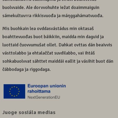
buolvvaide. Ale dorvvohuhte iežat doaimmaiguin
sámekultuvrra rikkisvuođa ja máŋggahámatvuođa.
Mis buohkain lea ovddasvástádus min oktasaš
boahttevuođas buot báikkiin, maidda min daguid ja
luottaid čuovvumušat ollet. Dahkat ovttas dán beaivvis
vásttolabbo ja ehtalaččat suvdilabbo, vai ihtáš
sohkabuolvvat sáhttet maiddái eallit ja vásihit buot dán
čábbodaga ja riggodaga.
Juoge sosiála medias