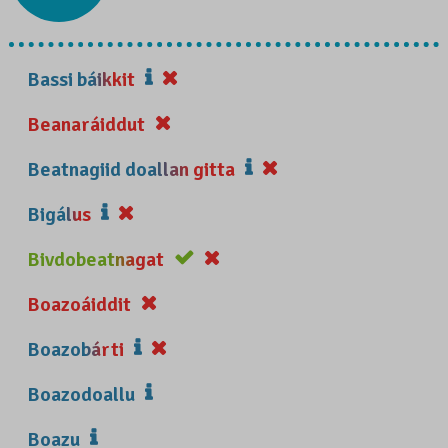
Bassi báikkit
Beanaráiddut
Beatnagiid doallan gitta
Bigálus
Bivdobeatnagat
Boazoáiddit
Boazobárti
Boazodoallu
Boazu