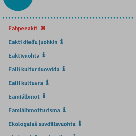
Eahpeeakti
Eakti dieđu juohkin
Eaktivuohta
Ealli kulturduovdda
Ealli kultuvra
Eamiálbmot
Eamiálbmotturisma
Ekologalaš suvdilisvuohta