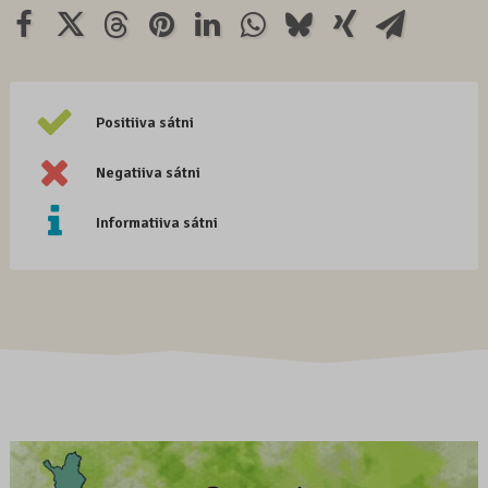
Positiiva sátni
Negatiiva sátni
Informatiiva sátni