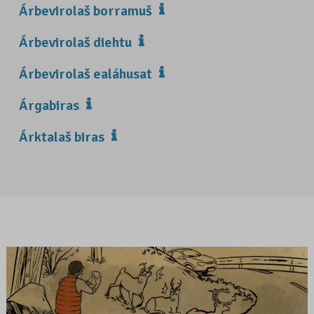
Árbevirolaš borramuš
Árbevirolaš diehtu
Árbevirolaš ealáhusat
Árgabiras
Árktalaš biras