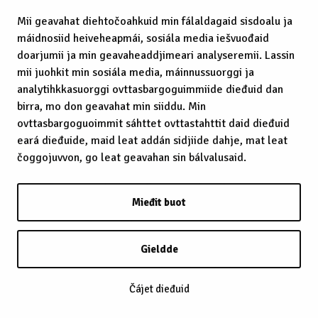
Mii geavahat diehtočoahkuid min fálaldagaid sisdoalu ja
máidnosiid heiveheapmái, sosiála media iešvuođaid
doarjumii ja min geavaheaddjimeari analyseremii. Lassin
mii juohkit min sosiála media, máinnussuorggi ja
analytihkkasuorggi ovttasbargoguimmiide dieđuid dan
birra, mo don geavahat min siiddu. Min
ovttasbargoguoimmit sáhttet ovttastahttit daid dieđuid
eará dieđuide, maid leat addán sidjiide dahje, mat leat
čoggojuvvon, go leat geavahan sin bálvalusaid.
Mieđit buot
Gieldde
Čájet dieđuid