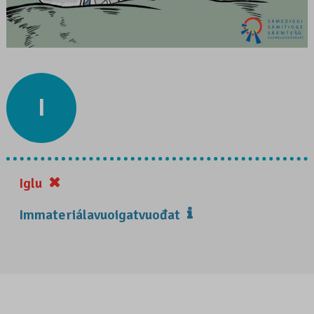
I
Iglu
Immateriálavuoigatvuođat