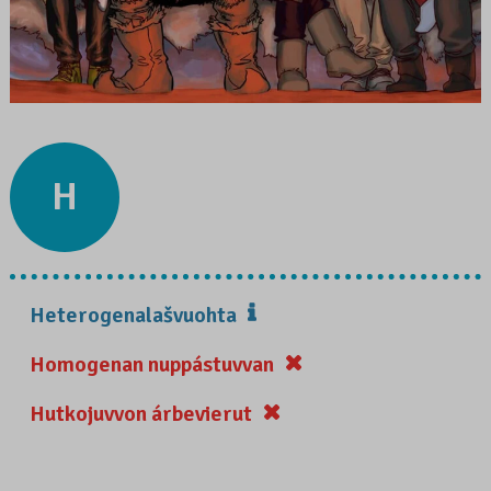
H
Heterogenalašvuohta
Homogenan nuppástuvvan
Hutkojuvvon árbevierut