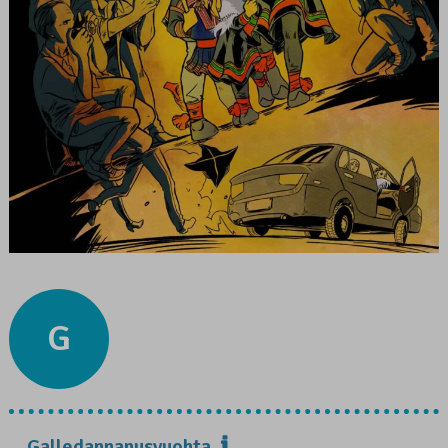
G
Galledannanusvuohta