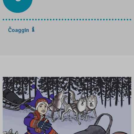
Čoaggin