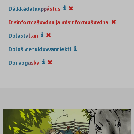
Dálkkádatnuppástus
Disinformašuvdna ja misinformašuvdna
Dolastallan
Dološ vieruiduvvanriekti
Dorvogaska