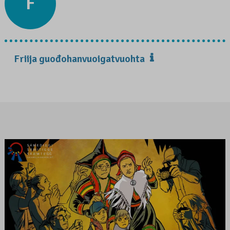
F
Friija guođohanvuoigatvuohta