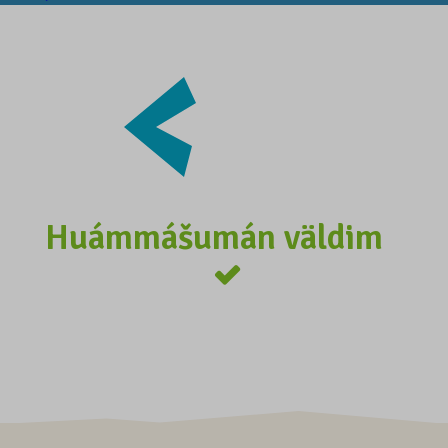
Huámmášumán väldim