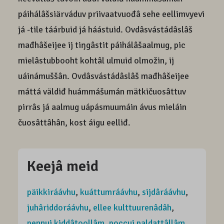
páihálâšsiärváduv priivaatvuođâ sehe eellimvyevi
já -tile táárbuid já háástuid. Ovdâsvástádâslâš
mađhâšeijee ij tiŋgâstit páihálâšaalmug, pic
mielâstubbooht kohtâl ulmuid olmožin, ij
uáinámuššân. Ovdâsvástádâslâš mađhâšeijee
máttá väldiđ huámmášumán mätkičuosâttuv
pirrâs já aalmug uápásmuumáin ávus mieláin
čuosâttâhân, kost áigu eelliđ.
Keejâ meid
päikkiráávhu
,
kuáttumráávhu
,
sijdâráávhu
,
juhâriddoráávhu
,
ellee kulttuurenâdâh
,
pennui kiddâtoollâm
,
poccui paldattâllâm
,