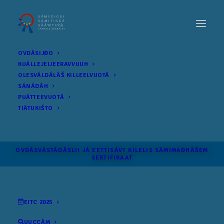
OVDÂSIJĐO
KUÁLLEJEIJEERAVVUUH
OLESVÁLDÁLÂŠ KILLEELVUOTÂ
SÁNÁDÂH
PUÁTTEEVUOTÂ
TIÄTUKIŠTO
OVDÂSVÁSTÁDÂSLII JÁ EETTISÁVT KILELIS SÄMI­MAĐHÂŠEM
SERTIFIKAAT
EITC 2025
UUCCÂM