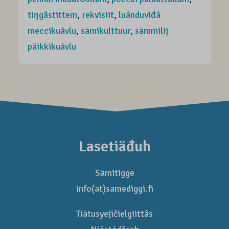
tiŋgâstittem
,
rekvisiit
,
luánduviđá
meccikuávlu
,
sämikulttuur
,
sämmilij
päikkikuávlu
Lasetiäđuh
Sämitigge
info(at)samediggi.fi
Tiätusyejičielgiittâs