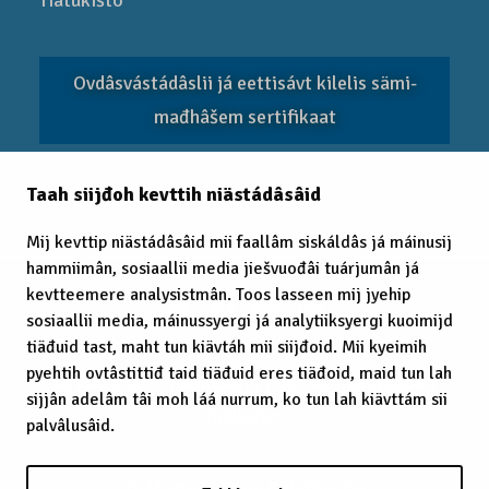
Tiätukišto
Ovdâsvástádâslii já eettisávt kilelis sämi­
mađhâšem sertifikaat
Taah siijđoh kevttih niästádâsâid
EITC 2025
Mij kevttip niästádâsâid mii faallâm siskáldâs já máinusij
hammiimân, sosiaallii media jiešvuođâi tuárjumân já
kevtteemere analysistmân. Toos lasseen mij jyehip
sosiaallii media, máinussyergi já analytiiksyergi kuoimijd
tiäđuid tast, maht tun kiävtáh mii siijđoid. Mii kyeimih
pyehtih ovtâstittiđ taid tiäđuid eres tiäđoid, maid tun lah
© 2025 Sämimađhâšem, Puoh vuoigâdvuođah
sijjân adelâm tâi moh láá nurrum, ko tun lah kiävttám sii
tuállojeh.
palvâlusâid.