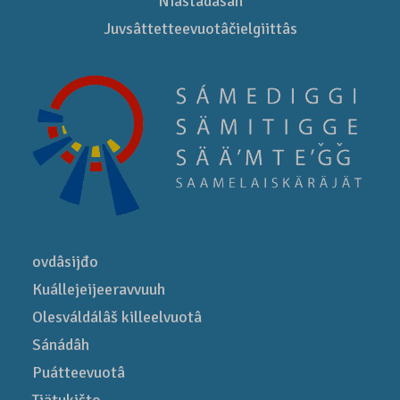
Niästádâsah
Juvsâttetteevuotâčielgiittâs
ovdâsijđo
Kuállejeijeeravvuuh
Olesváldálâš killeelvuotâ
Sánádâh
Puátteevuotâ