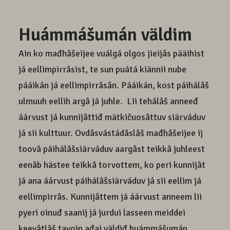
Huámmášumán väldim
Ain ko mađhâšeijee vuálgá olgos jieijâs pääihist
já eellimpirrâsist, te sun puátá kiännii nube
pááikán já eellimpirrâsân. Pááikán, kost páihálâš
ulmuuh eellih argâ já juhle. Lii tehálâš anneeđ
áárvust já kunnijâttiđ mätkičuosâttuv siärváduv
já sii kulttuur. Ovdâsvástádâslâš mađhâšeijee ij
toovâ páihálâšsiärváduv aargâst teikkâ juhleest
eenâb hästee teikkâ torvottem, ko peri kunnijât
já ana áárvust páihálâšsiärváduv já sii eellim já
eellimpirrâs. Kunnijâttem já áárvust anneem lii
pyeri oinuđ saanij já jurdui lasseen meiddei
keevâtlâš tavoin ađai väldiđ huámmášumán