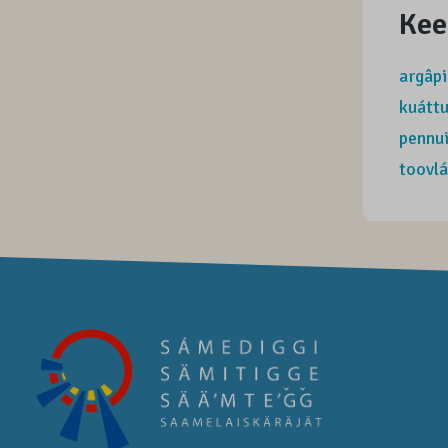
Kee
argâpi
kuátt
pennui
toovlá