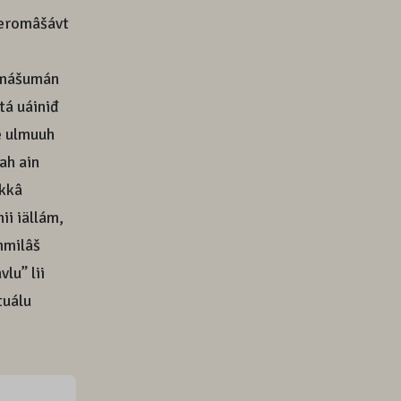
á eromâšávt
ámmášumán
tá uáiniđ
te ulmuuh
lah ain
ikkâ
ii iällám,
mmilâš
lu” lii
tuálu