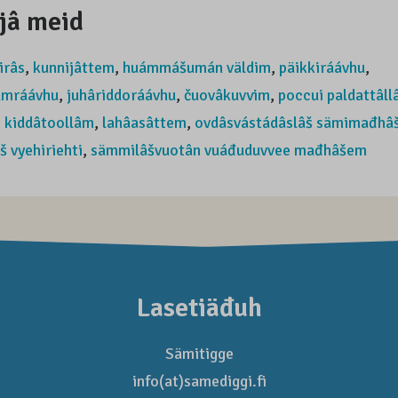
jâ meid
irâs
,
kunnijâttem
,
huámmášumán väldim
,
päikkiráávhu
,
umráávhu
,
juhâriddoráávhu
,
čuovâkuvvim
,
poccui paldattâl
 kiddâtoollâm
,
lahâasâttem
,
ovdâsvástádâslâš sämimađhâ
š vyehiriehti
,
sämmilâšvuotân vuáđuduvvee mađhâšem
Lasetiäđuh
Sämitigge
info(at)samediggi.fi