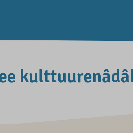
lee kulttuurenâdâ