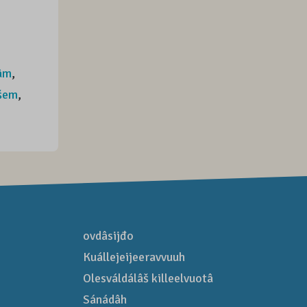
lâm
,
šem
,
ovdâsijđo
Kuállejeijeeravvuuh
Olesváldálâš killeelvuotâ
Sánádâh