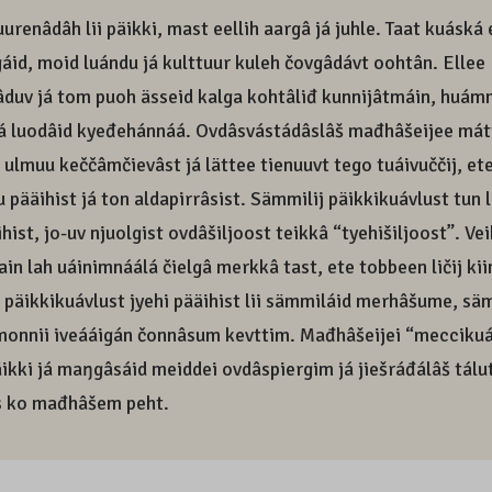
uurenâdâh lii päikki, mast eellih aargâ já juhle. Taat kuásk
áid, moid luándu já kulttuur kuleh čovgâdávt oohtân. Ellee
âduv já tom puoh ässeid kalga kohtâliđ kunnijâtmáin, hu
já luodâid kyeđehánnáá. Ovdâsvástádâslâš mađhâšeijee mát
 ulmuu keččâmčievâst já lättee tienuuvt tego tuáivuččij, e
u pääihist já ton aldapirrâsist. Sämmilij päikkikuávlust tun 
ihist, jo-uv njuolgist ovdâšiljoost teikkâ “tyehišiljoost”. Ve
 ain lah uáinimnáálá čielgâ merkkâ tast, ete tobbeen ličij kiin
 päikkikuávlust jyehi pääihist lii sämmiláid merhâšume, sä
onnii iveááigán čonnâsum kevttim. Mađhâšeijei “meccikuáv
ikki já maŋgâsáid meiddei ovdâspiergim já jiešráđálâš tálu
s ko mađhâšem peht.