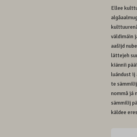
Ellee kultt
algâaalmug
kulttuuren
väldimáin 
aašijd nube
lättejeh su
kiännii pää
luándust ij
te sämmilij
nommâ já m
sämmilij pä
käldee ere