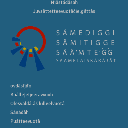
Niästádâsah
Juvsâttetteevuotâčielgiittâs
ovdâsijđo
Kuállejeijeeravvuuh
Olesváldálâš killeelvuotâ
Sánádâh
Puátteevuotâ