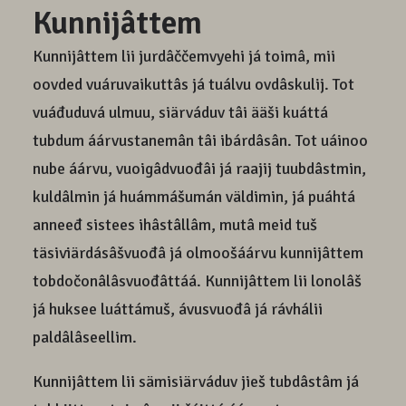
Kunnijâttem
Kunnijâttem lii jurdâččemvyehi já toimâ, mii
oovded vuáruvaikuttâs já tuálvu ovdâskulij. Tot
vuáđuduvá ulmuu, siärváduv tâi ääši kuáttá
tubdum áárvustanemân tâi ibárdâsân. Tot uáinoo
nube áárvu, vuoigâdvuođâi já raajij tuubdâstmin,
kuldâlmin já huámmášumán väldimin, já puáhtá
anneeđ sistees ihâstâllâm, mutâ meid tuš
täsiviärdásâšvuođâ já olmoošáárvu kunnijâttem
tobdočonâlâsvuođâttáá. Kunnijâttem lii lonolâš
já huksee luáttámuš, ávusvuođâ já rávhálii
paldâlâseellim.
Kunnijâttem lii sämisiärváduv jieš tubdâstâm já