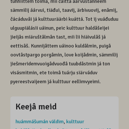
tuhhiittem toimâ, mii čáittá áárvustanneem
sämmilij áárvui, tiäđui, taavij, ärbivuovij, enâmij,
čácáduvâi já kulttuuräärbi kuáttá. Tot ij vuáđuduu
ulguupiälásii uáinun, peic kulttuur haldâšeijei
jieijâs miäruštâlmân tast, mii lii hiäivulâš já
eettisâš. Kunnijâttem uáinoo kuldâlmin, puigâ
oovtâstpargo porgâmin, love koijâdmin, sämmilij
jiešmeridemvuoigâdvuođâ tuubdâstmin já ton
visásmitmin, ete toimâ tuárju siärváduv
pyereestvaijeem já kulttuur eellimvyeimi.
Keejâ meid
huámmášumán väldim
,
kulttuur