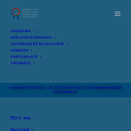
OVDÂSIJĐO
KUÁLLEJEIJEERAVVUUH
OLESVÁLDÁLÂŠ KILLEELVUOTÂ
SÁNÁDÂH
PUÁTTEEVUOTÂ
TIÄTUKIŠTO
OVDÂSVÁSTÁDÂSLII JÁ EETTISÁVT KILELIS SÄMI­MAĐHÂŠEM
SERTIFIKAAT
EITC 2025
UUCCÂM