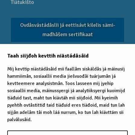
Tiätukišto
Ovdâsvástádâslii já eettisávt kilelis sämi­
mađhâšem sertifikaat
Taah siijđoh kevttih niästádâsâid
EITC 2025
Mij kevttip niästádâsâid mii faallâm siskáldâs já máinusij
hammiimân, sosiaallii media jiešvuođâi tuárjumân já
kevtteemere analysistmân. Toos lasseen mij jyehip
sosiaallii media, máinussyergi já analytiiksyergi kuoimijd
tiäđuid tast, maht tun kiävtáh mii siijđoid. Mii kyeimih
pyehtih ovtâstittiđ taid tiäđuid eres tiäđoid, maid tun lah
© 2025 Sämimađhâšem, Puoh vuoigâdvuođah
sijjân adelâm tâi moh láá nurrum, ko tun lah kiävttám sii
tuállojeh.
palvâlusâid.