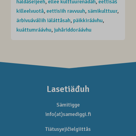
haldâšeijeeh
,
ellee kulttuurenâdâh
,
eettisâš
killeelvuotâ
,
eettisiih ravvuuh
,
sämikulttuur
,
ärbivuáváliih iäláttâsah
,
päikkiráávhu
,
kuáttumráávhu
,
juhâriddoráávhu
Lasetiäđuh
Sämitigge
info(at)samediggi.fi
Tiätusyejičielgiittâs