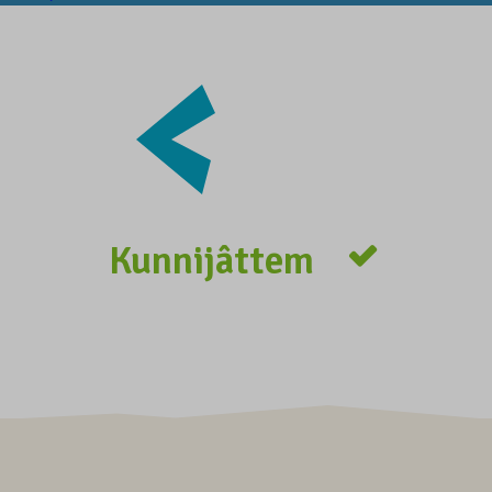
Kunnijâttem