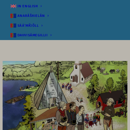
IN ENGLISH
ANARÂŠKIELÂN
SÄÄʹMǨIÕLL
DAVVISÁMEGILLII