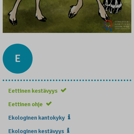
E
Eettinen kestävyys
Eettinen ohje
Ekologinen kantokyky
Ekologinen kestävyys