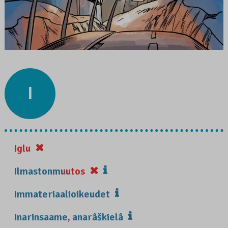
I
Iglu
Ilmastonmuutos
Immateriaalioikeudet
Inarinsaame, anarâškielâ