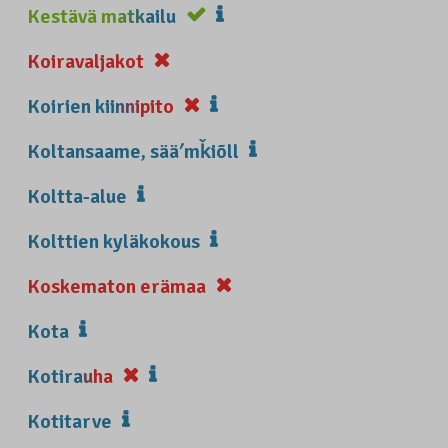
Kestävä matkailu
Koiravaljakot
Koirien kiinnipito
Koltansaame, sääʹmǩiõll
Koltta-alue
Kolttien kyläkokous
Koskematon erämaa
Kota
Kotirauha
Kotitarve