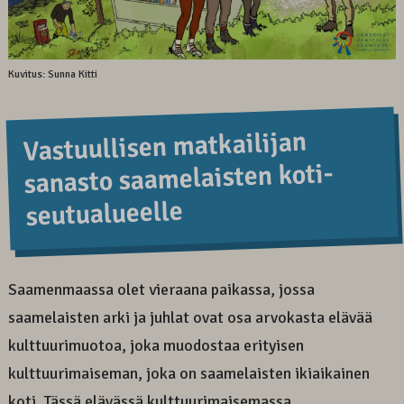
Kuvitus: Sunna Kitti
Vastuul­lisen matkai­lijan
sanasto saame­laisten koti­
seutu­alueel­le
Saamenmaassa olet vieraana paikassa, jossa
saamelaisten arki ja juhlat ovat osa arvokasta elävää
kulttuurimuotoa, joka muodostaa erityisen
kulttuurimaiseman, joka on saamelaisten ikiaikainen
koti. Tässä elävässä kulttuurimaisemassa