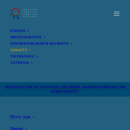
ETUSIVU
KÄVIJÄOHJEISTUS
KOKONAIS­VALTAINEN KESTÄVYYS
SANASTO
TULEVAISUUS
TIETOVISA
VASTUULLISEN JA EETTISESTI KESTÄVÄN SAAMELAISMATKAILUN
SERTIFIKAATTI
EITC 2025
HAKU