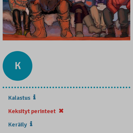
K
Kalastus
Keksityt perinteet
Keräily