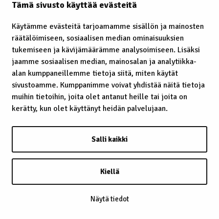
Tämä sivusto käyttää evästeitä
Käytämme evästeitä tarjoamamme sisällön ja mainosten
räätälöimiseen, sosiaalisen median ominaisuuksien
Laavu – lávvu
tukemiseen ja kävijämäärämme analysoimiseen. Lisäksi
jaamme sosiaalisen median, mainosalan ja analytiikka-
Laidunrauha
alan kumppaneillemme tietoja siitä, miten käytät
Lainatut perinteet
sivustoamme. Kumppanimme voivat yhdistää näitä tietoja
muihin tietoihin, joita olet antanut heille tai joita on
Lainsäädäntö
kerätty, kun olet käyttänyt heidän palvelujaan.
Lapin kaste
Salli kaikki
Lappalainen
Lappi
Kiellä
Lapsiin kohdistunut häirintä
Näytä tiedot
Leuʹdd