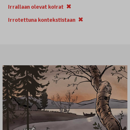
Irrallaan olevat koirat
Irrotettuna kontekstistaan