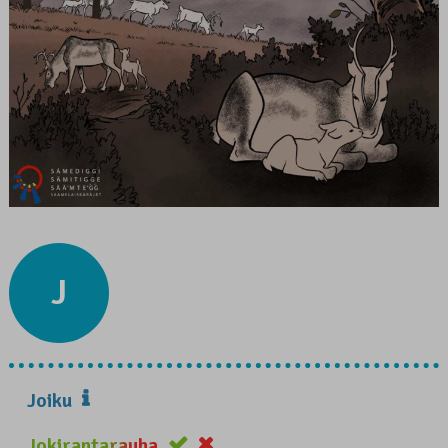
J
Joiku
Jokirantarauha