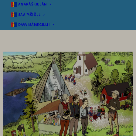
ANARÂŠKIELÂN
SÄÄʹMǨIÕLL
DAVVISÁMEGILLII