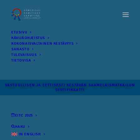
ETUSIVU
KÄVIJÄOHJEISTUS
KOKONAIS­VALTAINEN KESTÄVYYS
SANASTO
TULEVAISUUS
TIETOVISA
VASTUULLISEN JA EETTISESTI KESTÄVÄN SAAMELAISMATKAILUN
SERTIFIKAATTI
EITC 2025
HAKU
IN ENGLISH