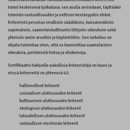
toimii keskeisenä työkaluna: sen avulla arvioidaan, täyttääkö
toiminta vastuullisuuden ja eettisen kestävyyden ehdot.
Kriteeristö perustuu virallisiin säädöksiin, kansainvälisiin
sopimuksiin, saamelaiskulttuuriin liittyviin oikeuksiin sekä
yhteisön omiin arvoihin ja käytäntöihin. Sen tarkoitus on
ohjata toimintaa siten, että se kunnioittaa saamelaisten
oikeuksia, perinteistä tietoa ja elinkeinoja.
Sertifikaatin hakijoille pakollisia kriteeristöjä on kuusi ja
niissä kriteereitä on yhteensä 42:
hallinnolliset kriteerit
sosiaalisen ulottuvuuden kriteerit
kulttuurisen ulottuvuuden kriteerit
ekologisen ulottuvuuden kriteerit
taloudellisen ulottuvuuden kriteerit
vastuullisen viestinnän kriteerit