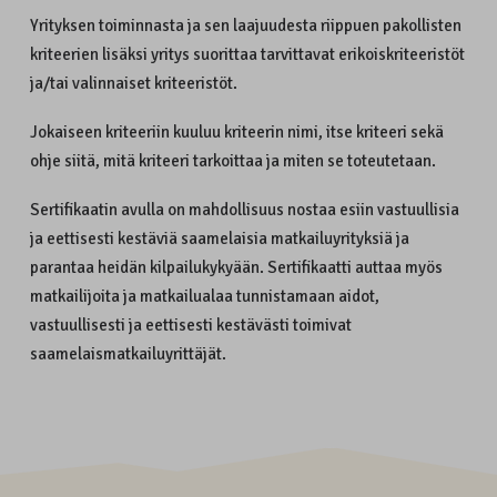
Yrityksen toiminnasta ja sen laajuudesta riippuen pakollisten
kriteerien lisäksi yritys suorittaa tarvittavat erikoiskriteeristöt
ja/tai valinnaiset kriteeristöt.
Jokaiseen kriteeriin kuuluu kriteerin nimi, itse kriteeri sekä
ohje siitä, mitä kriteeri tarkoittaa ja miten se toteutetaan.
Sertifikaatin avulla on mahdollisuus nostaa esiin vastuullisia
ja eettisesti kestäviä saamelaisia matkailuyrityksiä ja
parantaa heidän kilpailukykyään. Sertifikaatti auttaa myös
matkailijoita ja matkailualaa tunnistamaan aidot,
vastuullisesti ja eettisesti kestävästi toimivat
saamelaismatkailuyrittäjät.