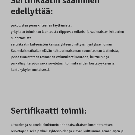
Sertifikaatin saaminen
edellyttää:
pakollisten peruskriteerien täyttämistä,
yrityksen toiminnan luonteesta riippuvaa erikois- ja valinnaisten kriteerien
suorittamista
sertifikaatin kriteeristön kanssa yhteen limittyvän, yrityksen oman
Saamelaismatkailun elävän kulttuurimaiseman suunnitelman laatimista,
jossa tunnistetaan toiminnan vaikutukset luontoon, kulttuuriin ja
paikallisyhteisöön sekä sovitetaan toiminta niiden kestävyyksien ja
kantokykyjen mukaisesti.
Sertifikaatti toimii:
aitouden ja saamelaiskulttuurin kokonaisvaltaisen kunnioittamisen
osoittajana sekä paikallisyhteisöiden ja elävän kulttuurimaiseman arjen ja