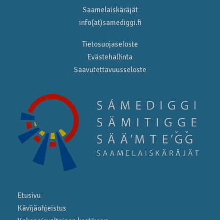
Saamelaiskäräjät
info(at)samediggi.fi
Tietosuojaseloste
Evästehallinta
Saavutettavuusseloste
Etusivu
Kävijäohjeistus