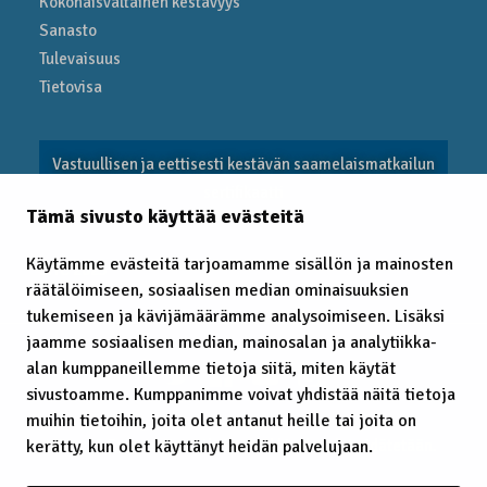
Kokonais­valtainen kestävyys
Sanasto
Tulevaisuus
Tietovisa
Vastuullisen ja eettisesti kestävän saamelaismatkailun
sertifikaatti
Tämä sivusto käyttää evästeitä
Käytämme evästeitä tarjoamamme sisällön ja mainosten
EITC 2025
räätälöimiseen, sosiaalisen median ominaisuuksien
tukemiseen ja kävijämäärämme analysoimiseen. Lisäksi
jaamme sosiaalisen median, mainosalan ja analytiikka-
alan kumppaneillemme tietoja siitä, miten käytät
sivustoamme. Kumppanimme voivat yhdistää näitä tietoja
muihin tietoihin, joita olet antanut heille tai joita on
kerätty, kun olet käyttänyt heidän palvelujaan.
© 2025 Saamelaismatkailu, kaikki oikeudet pidätetään.