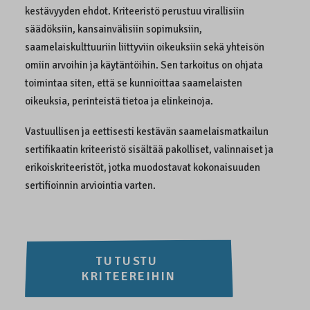
kestävyyden ehdot. Kriteeristö perustuu virallisiin
säädöksiin, kansainvälisiin sopimuksiin,
saamelaiskulttuuriin liittyviin oikeuksiin sekä yhteisön
omiin arvoihin ja käytäntöihin. Sen tarkoitus on ohjata
toimintaa siten, että se kunnioittaa saamelaisten
oikeuksia, perinteistä tietoa ja elinkeinoja.
Vastuullisen ja eettisesti kestävän saamelaismatkailun
sertifikaatin kriteeristö sisältää pakolliset, valinnaiset ja
erikoiskriteeristöt, jotka muodostavat kokonaisuuden
sertifioinnin arviointia varten.
TUTUSTU 
KRITEEREIHIN