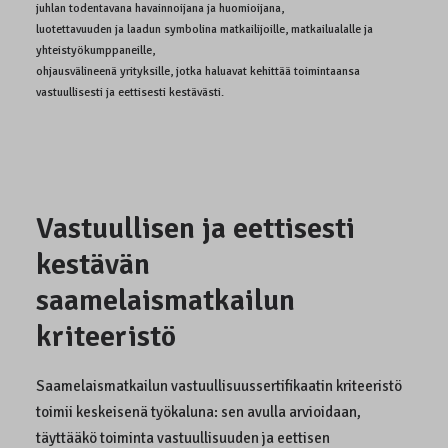
juhlan todentavana havainnoijana ja huomioijana,
luotettavuuden ja laadun symbolina matkailijoille, matkailualalle ja
yhteistyökumppaneille,
ohjausvälineenä yrityksille, jotka haluavat kehittää toimintaansa
vastuullisesti ja eettisesti kestävästi.
Vastuullisen ja eettisesti
kestävän
saamelaismatkailun
kriteeristö
Saamelaismatkailun vastuullisuussertifikaatin kriteeristö
toimii keskeisenä työkaluna: sen avulla arvioidaan,
täyttääkö toiminta vastuullisuuden ja eettisen