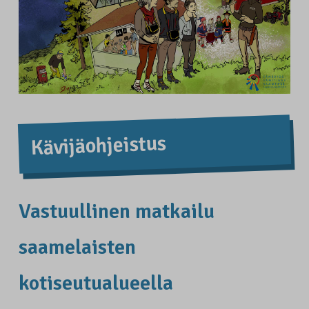
Kävijäohjeistus
Vastuullinen matkailu
saamelaisten
kotiseutualueella