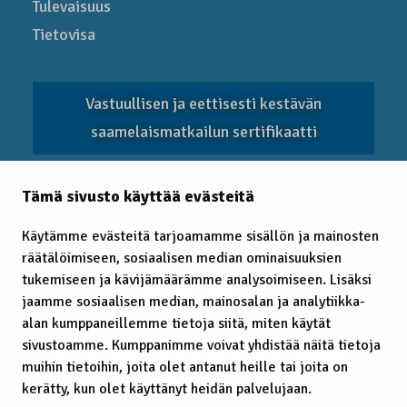
Tulevaisuus
Tietovisa
Vastuullisen ja eettisesti kestävän
saamelaismatkailun sertifikaatti
Tämä sivusto käyttää evästeitä
EITC 2025
Käytämme evästeitä tarjoamamme sisällön ja mainosten
räätälöimiseen, sosiaalisen median ominaisuuksien
tukemiseen ja kävijämäärämme analysoimiseen. Lisäksi
jaamme sosiaalisen median, mainosalan ja analytiikka-
alan kumppaneillemme tietoja siitä, miten käytät
sivustoamme. Kumppanimme voivat yhdistää näitä tietoja
© 2025 Saamelaismatkailu, kaikki oikeudet
muihin tietoihin, joita olet antanut heille tai joita on
pidätetään.
kerätty, kun olet käyttänyt heidän palvelujaan.