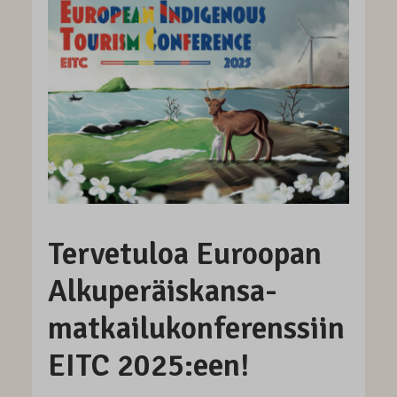
Tervetuloa Euroopan
Alkuperäis­kansa­
matkailu­konferenssiin
EITC 2025:een!