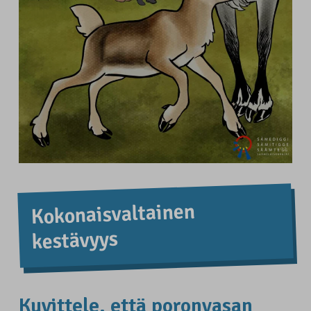
Kokonais­valtainen
kestävyys
Kuvittele, että poronvasan