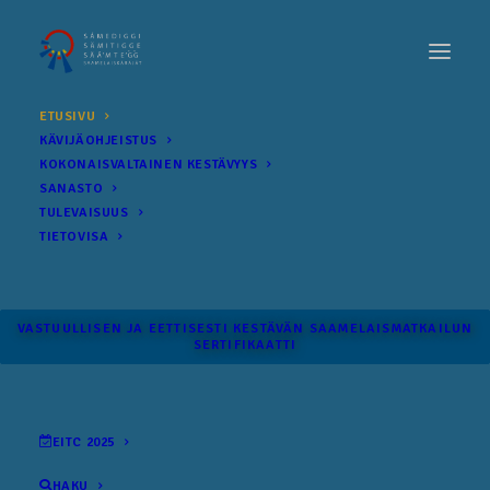
ETUSIVU
KÄVIJÄOHJEISTUS
KOKONAIS­VALTAINEN KESTÄVYYS
SANASTO
TULEVAISUUS
TIETOVISA
VASTUULLISEN JA EETTISESTI KESTÄVÄN SAAMELAISMATKAILUN
SERTIFIKAATTI
EITC 2025
HAKU