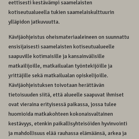
eettisesti kestävämpi saamelaisten
kotiseutualueella tukien saamelaiskulttuurin
ylläpidon jatkuvuutta.
Kävijäohjeistus oheismateriaaleineen on suunnattu
ensisijaisesti saamelaisten kotiseutualueelle
saapuville kotimaisille ja kansainvälisille
matkailijoille, matkailualan työntekijöille ja
yrittäjille sekä matkailualan opiskelijoille.
Kävijäohjeistuksen toivotaan herättävän
tietoisuuden siitä, että alueelle saapuvat ihmiset
ovat vieraina erityisessä paikassa, jossa tulee
huomioida matkakohteen kokonaisvaltainen
kestävyys, etenkin paikallisyhteisöiden hyvinvointi
ja mahdollisuus elää rauhassa elämäänsä, arkea ja