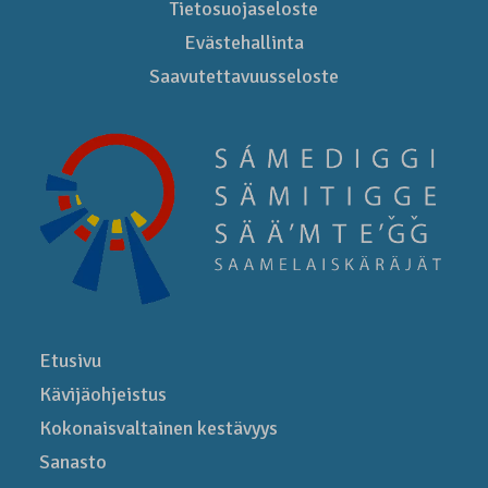
Tietosuojaseloste
Evästehallinta
Saavutettavuusseloste
Etusivu
Kävijäohjeistus
Kokonais­valtainen kestävyys
Sanasto