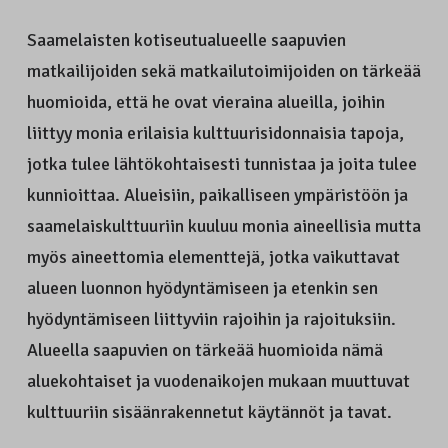
Saamelaisten kotiseutualueelle saapuvien
matkailijoiden sekä matkailutoimijoiden on tärkeää
huomioida, että he ovat vieraina alueilla, joihin
liittyy monia erilaisia kulttuurisidonnaisia tapoja,
jotka tulee lähtökohtaisesti tunnistaa ja joita tulee
kunnioittaa. Alueisiin, paikalliseen ympäristöön ja
saamelaiskulttuuriin kuuluu monia aineellisia mutta
myös aineettomia elementtejä, jotka vaikuttavat
alueen luonnon hyödyntämiseen ja etenkin sen
hyödyntämiseen liittyviin rajoihin ja rajoituksiin.
Alueella saapuvien on tärkeää huomioida nämä
aluekohtaiset ja vuodenaikojen mukaan muuttuvat
kulttuuriin sisäänrakennetut käytännöt ja tavat.