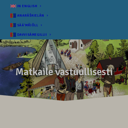
IN ENGLISH
ANARÂŠKIELÂN
SÄÄʹMǨIÕLL
DAVVISÁMEGILLII
Matkaile vastuullisesti