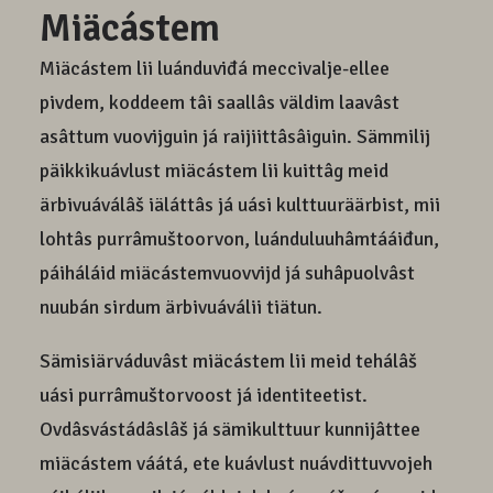
Miäcástem
Miäcástem lii luánduviđá meccivalje-ellee
pivdem, koddeem tâi saallâs väldim laavâst
asâttum vuovijguin já raijiittâsâiguin. Sämmilij
päikkikuávlust miäcástem lii kuittâg meid
ärbivuáválâš iäláttâs já uási kulttuuräärbist, mii
lohtâs purrâmuštoorvon, luánduluuhâmtááiđun,
páiháláid miäcástemvuovvijd já suhâpuolvâst
nuubán sirdum ärbivuáválii tiätun.
Sämisiärváduvâst miäcástem lii meid tehálâš
uási purrâmuštorvoost já identiteetist.
Ovdâsvástádâslâš já sämikulttuur kunnijâttee
miäcástem váátá, ete kuávlust nuávdittuvvojeh