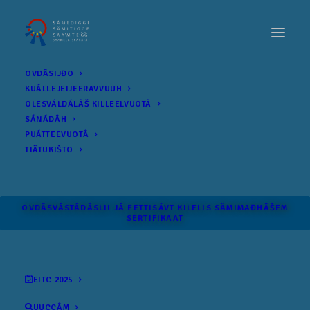
OVDÂSIJĐO
KUÁLLEJEIJEERAVVUUH
OLESVÁLDÁLÂŠ KILLEELVUOTÂ
SÁNÁDÂH
PUÁTTEEVUOTÂ
TIÄTUKIŠTO
OVDÂSVÁSTÁDÂSLII JÁ EETTISÁVT KILELIS SÄMI­MAĐHÂŠEM
SERTIFIKAAT
EITC 2025
UUCCÂM