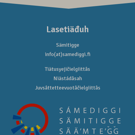
Lasetiäđuh
Sämitigge
info(at)samediggi.fi
Tiätusyejičielgiittâs
Niästádâsah
Juvsâttetteevuotâčielgiittâs