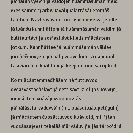
páiháliih vyevih já váldojeh huámmášumán meid
eres sämmilij ärbivuáválij iäláttâsâi eromâš
táárbuh. Návt visásmittoo sehe meccivalje-ellei
já luándu kunnijâttem já huámmášumán väldim já
kulttuurlávt já sosiaallávt kilelis miäcástem
jotkum. Kunnijâttee já huámmášumán väldee
jurdâččemvyehi páihálij vuovij kuáttá naanood
täsiviärdásii kuáhtám já keeppid ruossâriijdoid.
Ko miäcástemmađhâšem hárjuttuvvoo
ovdâsvástádâslávt já eettisávt kilelijn vuovvijn,
miäcástem vuávájuvvoo oovtâst
páihálâšsiärváduvváin (ml. puásuituálupelijguin)
já miäcástem čuosâttuvvoo kuávloid, mii ij lah
vuosâsaajeest tehálâš siärváduv jieijâs tárboid já