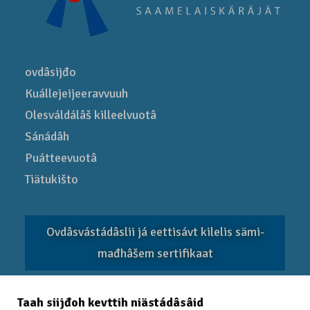
ovdâsijđo
Kuállejeijeeravvuuh
Olesváldálâš killeelvuotâ
Sánádâh
Puátteevuotâ
Tiätukišto
Ovdâsvástádâslii já eettisávt kilelis sämi­
mađhâšem sertifikaat
Taah siijđoh kevttih niästádâsâid
EITC 2025