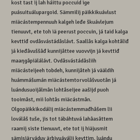
kost tast ij lah háittu poccuid ige
puásuituálupargoid. Sämmilij päikkikuávlust
miäcástempennuuh kalgeh leđe škuávlejum
tienuuvt, ete toh iä peerust poccuin, já taid kalga
kevttiđ ovdâsvástádâslávt. Saallâs kalga kohtâliđ
já kieđâvuššâđ kunnijâttee vuovvijn já kevttiđ
maaŋgâpiälálávt. Ovdâsvástádâsliih
miäcásteijeeh tobdeh, kunnijâteh já vääldih
huámmášumán miäcástemtorvolâšvuotân já
luándusuoijâlmân lohtâseijee aašijd puoh
tooimâst, mii lohtâs miäcástmân.
Olgopäikkikodálij miäcástemmađhâšem lii
loválâš tuše, jis tot tábáhtuvá lahâasâttem
raamij siste tienuuvt, ete tot ij hiäjusmit
sämisiärváduv ärbivuáválii kevttim, luándu