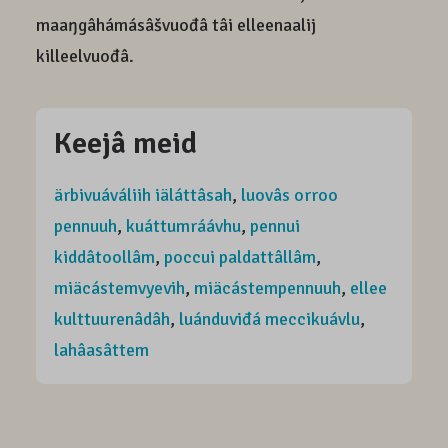
maaŋgâhámásâšvuođâ tâi elleenaalij
killeelvuođâ.
Keejâ meid
ärbivuáváliih iäláttâsah
,
luovâs orroo
pennuuh
,
kuáttumráávhu
,
pennui
kiddâtoollâm
,
poccui paldattâllâm
,
miäcástemvyevih
,
miäcástempennuuh
,
ellee
kulttuurenâdâh
,
luánduviđá meccikuávlu
,
lahâasâttem