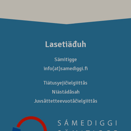
Lasetiäđuh
Sämitigge
info(at)samediggi.fi
Tiätusyejičielgiittâs
Niästádâsah
Juvsâttetteevuotâčielgiittâs