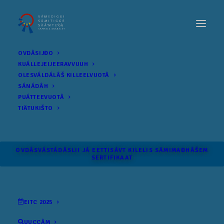
OVDÂSIJĐO
KUÁLLEJEIJEERAVVUUH
OLESVÁLDÁLÂŠ KILLEELVUOTÂ
SÁNÁDÂH
PUÁTTEEVUOTÂ
TIÄTUKIŠTO
OVDÂSVÁSTÁDÂSLII JÁ EETTISÁVT KILELIS SÄMI­MAĐHÂŠEM
SERTIFIKAAT
EITC 2025
UUCCÂM