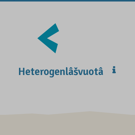
Heterogenlâšvuotâ