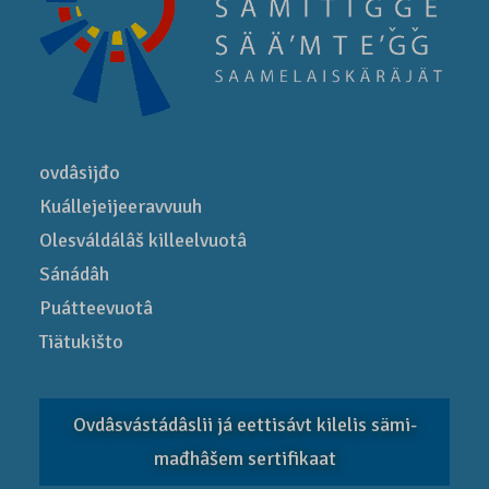
ovdâsijđo
Kuállejeijeeravvuuh
Olesváldálâš killeelvuotâ
Sánádâh
Puátteevuotâ
Tiätukišto
Ovdâsvástádâslii já eettisávt kilelis sämi­
mađhâšem sertifikaat