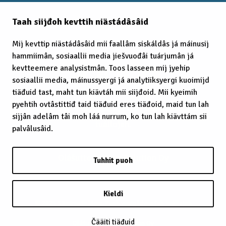
Taah siijđoh kevttih niästádâsâid
EITC 2025
Mij kevttip niästádâsâid mii faallâm siskáldâs já máinusij
hammiimân, sosiaallii media jiešvuođâi tuárjumân já
kevtteemere analysistmân. Toos lasseen mij jyehip
sosiaallii media, máinussyergi já analytiiksyergi kuoimijd
tiäđuid tast, maht tun kiävtáh mii siijđoid. Mii kyeimih
pyehtih ovtâstittiđ taid tiäđuid eres tiäđoid, maid tun lah
© 2025 Sämimađhâšem, Puoh vuoigâdvuođah
sijjân adelâm tâi moh láá nurrum, ko tun lah kiävttám sii
tuállojeh.
palvâlusâid.
Olášuttem:
Cron Solution Oy
Tuhhit puoh
Kieldi
© 2025 Sämimađhâšem. Puoh vuoigâdvuođah tuállojeh
Čääiti tiäđuid
Olášuttem:
Cron Solution Oy