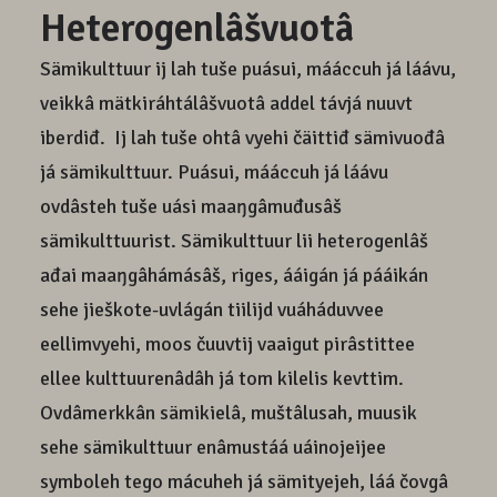
Heterogenlâšvuotâ
Sämikulttuur ij lah tuše puásui, mááccuh já láávu,
veikkâ mätkiráhtálâšvuotâ addel távjá nuuvt
iberdiđ. Ij lah tuše ohtâ vyehi čäittiđ sämivuođâ
já sämikulttuur. Puásui, mááccuh já láávu
ovdâsteh tuše uási maaŋgâmuđusâš
sämikulttuurist. Sämikulttuur lii heterogenlâš
ađai maaŋgâhámásâš, riges, ááigán já pááikán
sehe jieškote-uvlágán tiilijd vuáháduvvee
eellimvyehi, moos čuuvtij vaaigut pirâstittee
ellee kulttuurenâdâh já tom kilelis kevttim.
Ovdâmerkkân sämikielâ, muštâlusah, muusik
sehe sämikulttuur enâmustáá uáinojeijee
symboleh tego mácuheh já sämityejeh, láá čovgâ