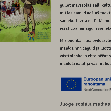
gullet mávssolaš ealli ku
mii lea sámiid agálaš ruok
sámekultuvrra eallinfápmu 
iežat doaimmaiguin sámek
Mis buohkain lea ovddasvá
maidda min daguid ja luott
vásttolabbo ja ehtalaččat s
maiddái eallit ja vásihit b
Juoge sosiála medias