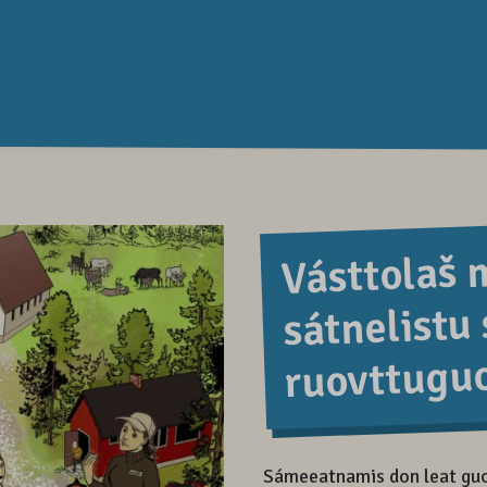
Vásttolaš 
sátnelistu
ruovttuguo
Sámeeatnamis don leat guos