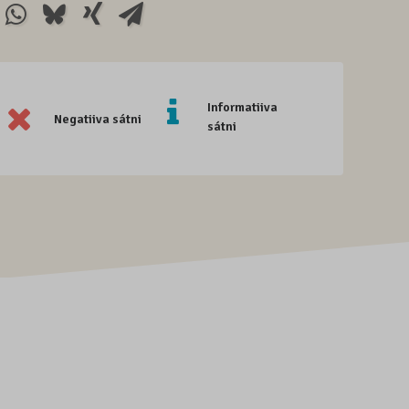
Informatiiva
Negatiiva sátni
sátni