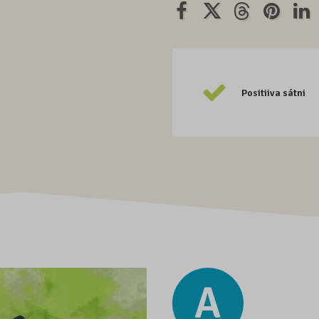
Positiiva sátni
A