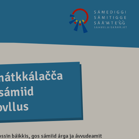
mátkkálačča
 sámiid
vllus
sin báikkis, gos sámiid árga ja ávvudeamit