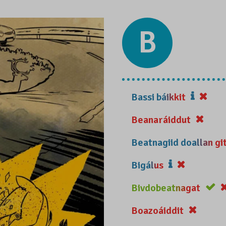
B
Bassi báikkit
Beanaráiddut
Beatnagiid doallan gi
Bigálus
Bivdobeatnagat
Boazoáiddit