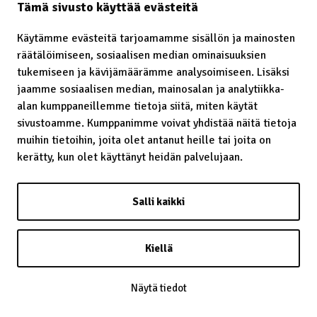
Tämä sivusto käyttää evästeitä
Käytämme evästeitä tarjoamamme sisällön ja mainosten
räätälöimiseen, sosiaalisen median ominaisuuksien
Laavu – lávvu
tukemiseen ja kävijämäärämme analysoimiseen. Lisäksi
jaamme sosiaalisen median, mainosalan ja analytiikka-
Laidunrauha
alan kumppaneillemme tietoja siitä, miten käytät
Lainatut perinteet
sivustoamme. Kumppanimme voivat yhdistää näitä tietoja
muihin tietoihin, joita olet antanut heille tai joita on
Lainsäädäntö
kerätty, kun olet käyttänyt heidän palvelujaan.
Lapin kaste
Salli kaikki
Lappalainen
Lappi
Kiellä
Lapsiin kohdistunut häirintä
Näytä tiedot
Leuʹdd