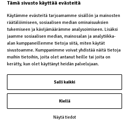
Tämä sivusto käyttää evästeitä
Käytämme evästeitä tarjoamamme sisällön ja mainosten
räätälöimiseen, sosiaalisen median ominaisuuksien
Laavu – lávvu
tukemiseen ja kävijämäärämme analysoimiseen. Lisäksi
jaamme sosiaalisen median, mainosalan ja analytiikka-
Laidunrauha
alan kumppaneillemme tietoja siitä, miten käytät
Lainatut perinteet
sivustoamme. Kumppanimme voivat yhdistää näitä tietoja
muihin tietoihin, joita olet antanut heille tai joita on
Lainsäädäntö
kerätty, kun olet käyttänyt heidän palvelujaan.
Lapin kaste
Salli kaikki
Lappalainen
Lappi
Kiellä
Lapsiin kohdistunut häirintä
Näytä tiedot
Leuʹdd