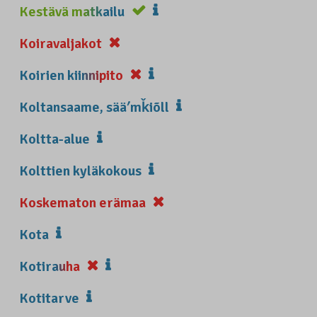
Kestävä matkailu
Koiravaljakot
Koirien kiinnipito
Koltansaame, sääʹmǩiõll
Koltta-alue
Kolttien kyläkokous
Koskematon erämaa
Kota
Kotirauha
Kotitarve