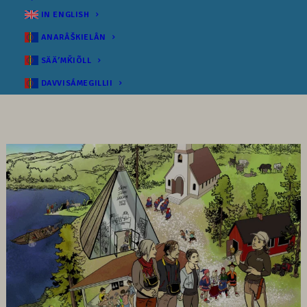
IN ENGLISH
ANARÂŠKIELÂN
SÄÄʹMǨIÕLL
DAVVISÁMEGILLII