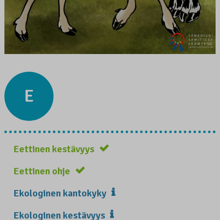
E
Eettinen kestävyys
Eettinen ohje
Ekologinen kantokyky
Ekologinen kestävyys