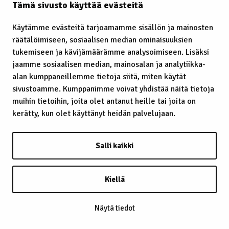
Tämä sivusto käyttää evästeitä
Käytämme evästeitä tarjoamamme sisällön ja mainosten
räätälöimiseen, sosiaalisen median ominaisuuksien
Laavu – lávvu
tukemiseen ja kävijämäärämme analysoimiseen. Lisäksi
jaamme sosiaalisen median, mainosalan ja analytiikka-
Laidunrauha
alan kumppaneillemme tietoja siitä, miten käytät
Lainatut perinteet
sivustoamme. Kumppanimme voivat yhdistää näitä tietoja
muihin tietoihin, joita olet antanut heille tai joita on
Lainsäädäntö
kerätty, kun olet käyttänyt heidän palvelujaan.
Lapin kaste
Salli kaikki
Lappalainen
Lappi
Kiellä
Lapsiin kohdistunut häirintä
Näytä tiedot
Leuʹdd