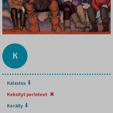
K
Kalastus
Keksityt perinteet
Keräily