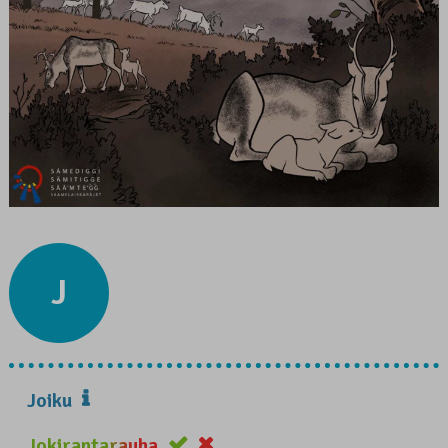
J
Joiku
Jokirantarauha