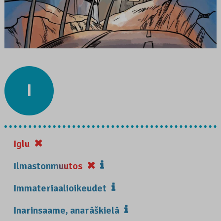
I
Iglu
Ilmastonmuutos
Immateriaalioikeudet
Inarinsaame, anarâškielâ