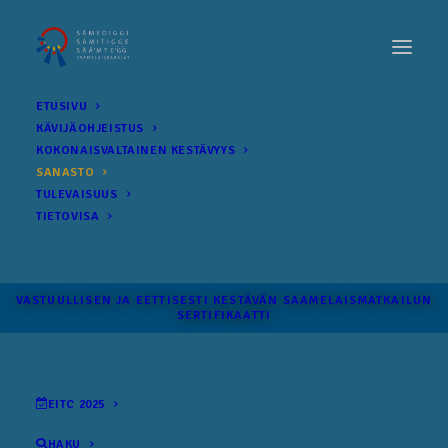
ETUSIVU
KÄVIJÄOHJEISTUS
KOKONAIS­VALTAINEN KESTÄVYYS
SANASTO
TULEVAISUUS
TIETOVISA
VASTUULLISEN JA EETTISESTI KESTÄVÄN SAAMELAISMATKAILUN
SERTIFIKAATTI
EITC 2025
HAKU