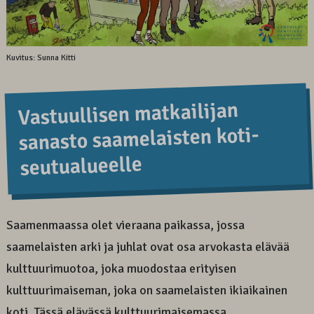
Kuvitus: Sunna Kitti
Vastuul­lisen matkai­lijan
sanasto saame­laisten koti­
seutu­alueel­le
Saamenmaassa olet vieraana paikassa, jossa
saamelaisten arki ja juhlat ovat osa arvokasta elävää
kulttuurimuotoa, joka muodostaa erityisen
kulttuurimaiseman, joka on saamelaisten ikiaikainen
koti. Tässä elävässä kulttuurimaisemassa