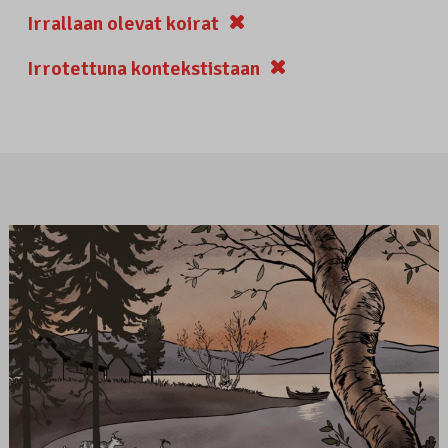
Irrallaan olevat koirat
Irrotettuna kontekstistaan