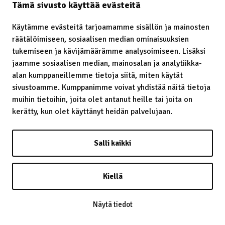
Tämä sivusto käyttää evästeitä
Käytämme evästeitä tarjoamamme sisällön ja mainosten
räätälöimiseen, sosiaalisen median ominaisuuksien
Laavu – lávvu
tukemiseen ja kävijämäärämme analysoimiseen. Lisäksi
jaamme sosiaalisen median, mainosalan ja analytiikka-
Laidunrauha
alan kumppaneillemme tietoja siitä, miten käytät
Lainatut perinteet
sivustoamme. Kumppanimme voivat yhdistää näitä tietoja
muihin tietoihin, joita olet antanut heille tai joita on
Lainsäädäntö
kerätty, kun olet käyttänyt heidän palvelujaan.
Lapin kaste
Salli kaikki
Lappalainen
Lappi
Kiellä
Lapsiin kohdistunut häirintä
Näytä tiedot
Leuʹdd