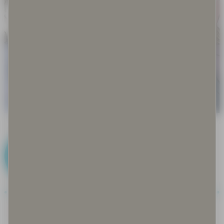
D
Disinformaatio ja misinformaatio