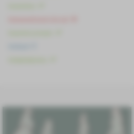
Kunnioitus
Kutsumattomat vieraat
Kuuntele ja kuule
Käsityöt
Kävijäohjeistus