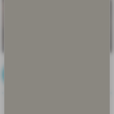
J
Joiku
Jokirantarauha