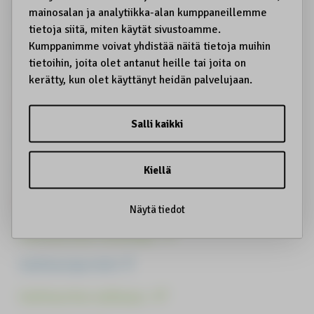
Kuksa
Kulttuurin haltijat
Kulttuurin harjoittamisrauha
Kulttuurinen identiteettivarkaus
Kulttuurinen kantokyky
Kulttuurinen kestävyys
Kulttuurinen omiminen
Kulttuurinen toimilupa
Kulttuuriperintö
Kulttuuriturvallisuus