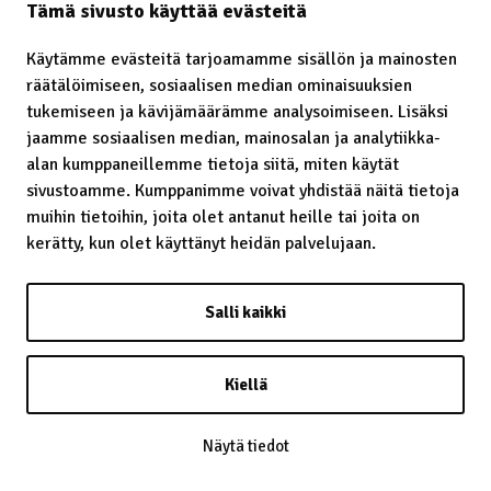
Tämä sivusto käyttää evästeitä
Käytämme evästeitä tarjoamamme sisällön ja mainosten
räätälöimiseen, sosiaalisen median ominaisuuksien
Laavu – lávvu
tukemiseen ja kävijämäärämme analysoimiseen. Lisäksi
jaamme sosiaalisen median, mainosalan ja analytiikka-
Laidunrauha
alan kumppaneillemme tietoja siitä, miten käytät
Lainatut perinteet
sivustoamme. Kumppanimme voivat yhdistää näitä tietoja
muihin tietoihin, joita olet antanut heille tai joita on
Lainsäädäntö
kerätty, kun olet käyttänyt heidän palvelujaan.
Lapin kaste
Salli kaikki
Lappalainen
Lappi
Kiellä
Lapsiin kohdistunut häirintä
Näytä tiedot
Leuʹdd