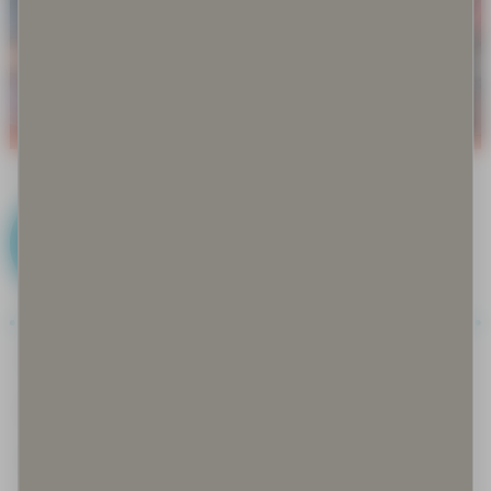
K
Kalastus
Keksityt perinteet
Keräily