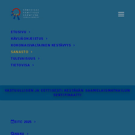
ETUSIVU
KÄVIJÄOHJEISTUS
KOKONAIS­VALTAINEN KESTÄVYYS
SANASTO
TULEVAISUUS
TIETOVISA
VASTUULLISEN JA EETTISESTI KESTÄVÄN SAAMELAISMATKAILUN
SERTIFIKAATTI
EITC 2025
HAKU