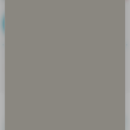
F
Faktat kohdallaan
Feikki eli fake