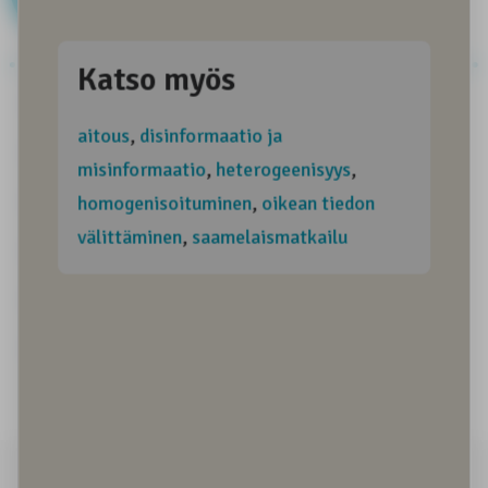
Aitous
Alkuperäiskansa
Alkuperäiskansamatkailu
Arkiympäristö
Arktinen ympäristö
Asiantuntemus