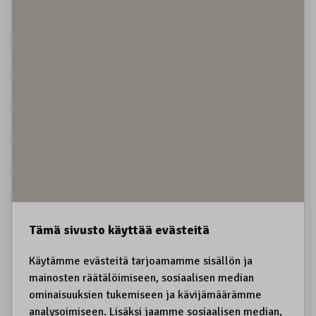
Kestävä matkailu
Koiravaljakot
Koirien kiinnipito
Koltansaame, sääʹmǩiõll
Koltta-alue
Kolttien kyläkokous
Koskematon erämaa
Kota
Kotirauha
Kotitarve