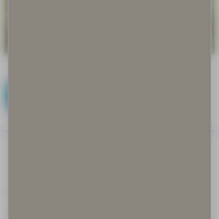
E
Eettinen kestävyys
Eettinen ohje
Ekologinen kantokyky
Ekologinen kestävyys