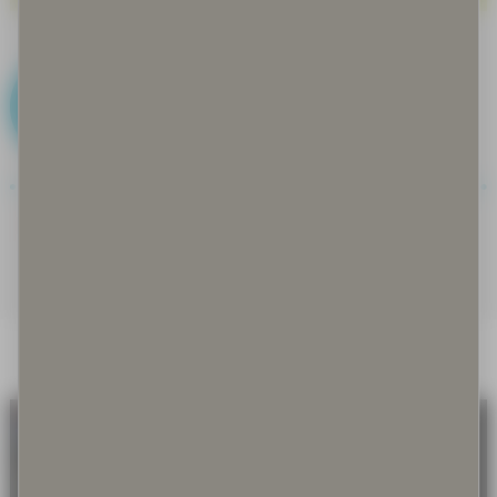
B
Bakteerit ja basillit