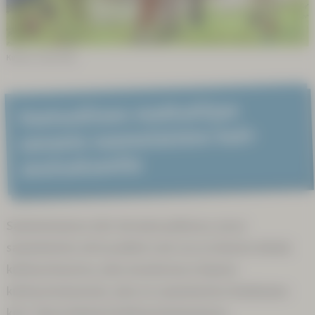
Kuvitus: Sunna Kitti
Vastuul­lisen matkai­lijan
sanasto saame­laisten koti­
seutu­alueel­le
Saamenmaassa olet vieraana paikassa, jossa
saamelaisten arki ja juhlat ovat osa arvokasta elävää
kulttuurimuotoa, joka muodostaa erityisen
kulttuurimaiseman, joka on saamelaisten ikiaikainen
koti. Tässä elävässä kulttuurimaisemassa