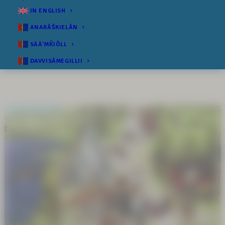
IN ENGLISH
ANARÂŠKIELÂN
SÄÄʹMǨIÕLL
DAVVISÁMEGILLII