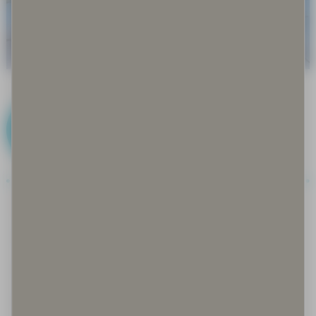
I
Iglu
Ilmastonmuutos
Immateriaalioikeudet
Inarinsaame, anarâškielâ