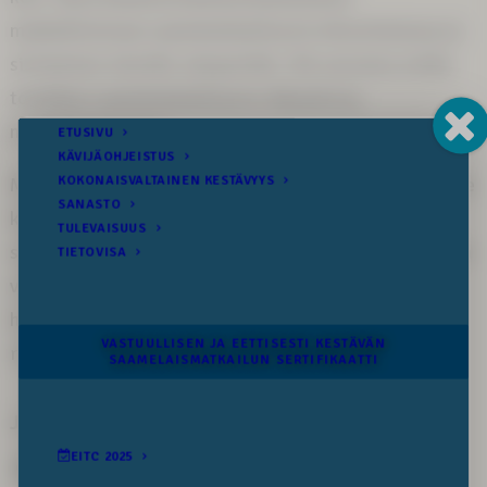
mahdollistetaan saamelaiskulttuurin elinvoimaisuus ja
siirtäminen tuleville sukupolville. Älä vaaranna omilla
toimillasi saamelaiskulttuurin rikkautta ja
monimuotoisuutta.
Meillä kaikilla on vastuu yhteisestä tulevaisuudestamme
kaikkialla siellä, minne tekojemme ja askeltemme
seuraamukset ylettyvät. Tehdään yhdessä tästä päivästä
vastuullisempi ja eettisesti kestävämpi, jotta
huomisenkin sukupolvilla on kaikki tämä kauneus ja
rikkaus elettävänä ja koettavana.
Jaa somessa