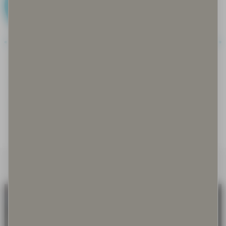
G
Gastronomia
Goahti
Guksi