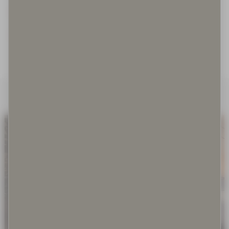
Irrallaan olevat koirat
Irrotettuna kontekstistaan