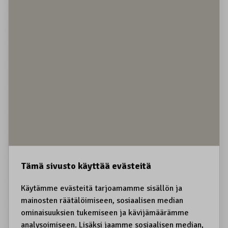
Kestävä matkailu
Koiravaljakot
Koirien kiinnipito
Koltansaame, sääʹmǩiõll
Koltta-alue
Kolttien kyläkokous
Koskematon erämaa
Kota
Kotirauha
Kotitarve