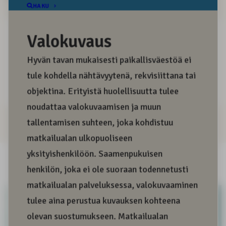
Positiivinen sana
Negatiivinen sana
Informatiivinen sana