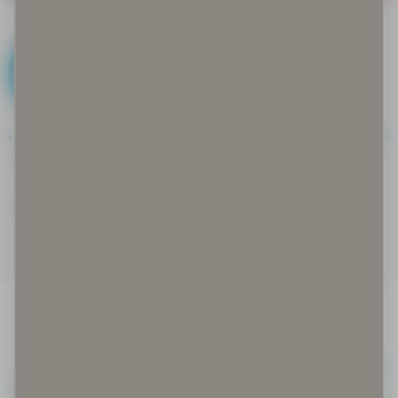
F
Faktat kohdallaan
Feikki eli fake