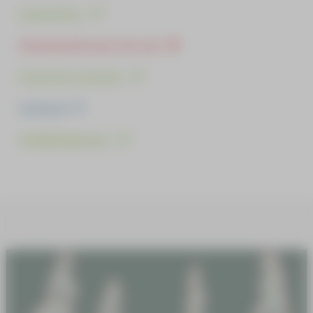
Kunnioitus
Kutsumattomat vieraat
Kuuntele ja kuule
Käsityöt
Kävijäohjeistus