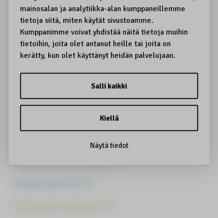
Kuksa
Kulttuurin haltijat
Kulttuurin harjoittamisrauha
Kulttuurinen identiteettivarkaus
Kulttuurinen kantokyky
Kulttuurinen kestävyys
Kulttuurinen omiminen
Kulttuurinen toimilupa
Kulttuuriperintö
Kulttuuriturvallisuus