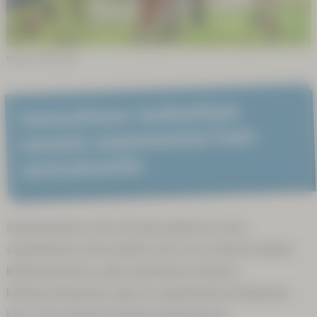
Kuvitus: Sunna Kitti
Vastuul­lisen matkai­lijan
sanasto saame­laisten koti­
seutu­alueel­le
Saamenmaassa olet vieraana paikassa, jossa
saamelaisten arki ja juhlat ovat osa arvokasta elävää
kulttuurimuotoa, joka muodostaa erityisen
kulttuurimaiseman, joka on saamelaisten ikiaikainen
koti. Tässä elävässä kulttuurimaisemassa