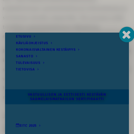
mahdollistetaan saamelaiskulttuurin elinvoimaisuus ja
siirtäminen tuleville sukupolville. Älä vaaranna omilla
toimillasi saamelaiskulttuurin rikkautta ja
monimuotoisuutta.
Meillä kaikilla on vastuu yhteisestä tulevaisuudestamme
kaikkialla siellä, minne tekojemme ja askeltemme
seuraamukset ylettyvät. Tehdään yhdessä tästä päivästä
vastuullisempi ja eettisesti kestävämpi, jotta
huomisenkin sukupolvilla on kaikki tämä kauneus ja
rikkaus elettävänä ja koettavana.
Jaa somessa