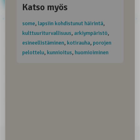
Aitous
Alkuperäiskansa
Alkuperäiskansamatkailu
Arkiympäristö
Arktinen ympäristö
Asiantuntemus