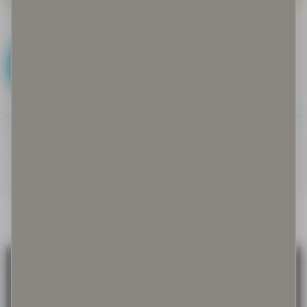
B
Bakteerit ja basillit