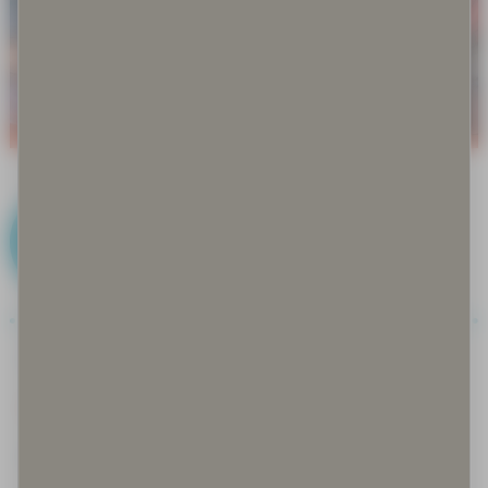
K
Kalastus
Keksityt perinteet
Keräily