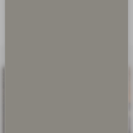
Irrallaan olevat koirat
Irrotettuna kontekstistaan