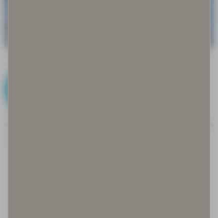
I
Iglu
Ilmastonmuutos
Immateriaalioikeudet
Inarinsaame, anarâškielâ