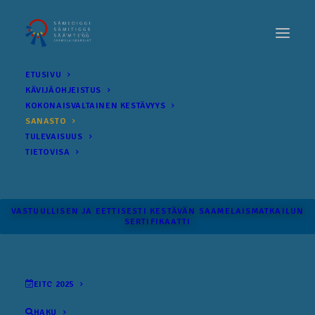
ETUSIVU
KÄVIJÄOHJEISTUS
KOKONAIS­VALTAINEN KESTÄVYYS
SANASTO
TULEVAISUUS
TIETOVISA
VASTUULLISEN JA EETTISESTI KESTÄVÄN SAAMELAISMATKAILUN
SERTIFIKAATTI
EITC 2025
HAKU