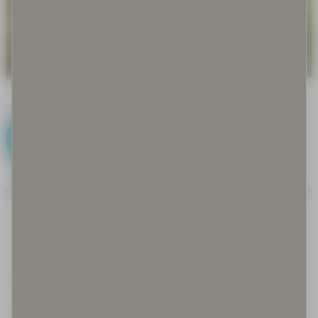
E
Eettinen kestävyys
Eettinen ohje
Ekologinen kantokyky
Ekologinen kestävyys