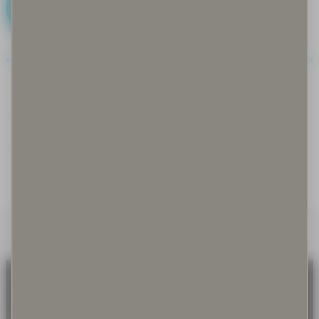
G
Gastronomia
Goahti
Guksi