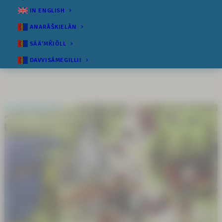
IN ENGLISH
ANARÂŠKIELÂN
SÄÄʹMǨIÕLL
DAVVISÁMEGILLII