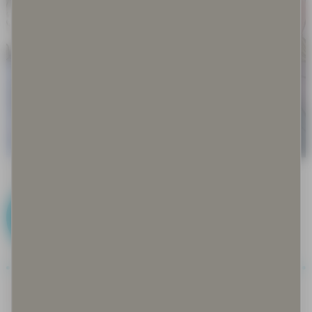
D
Disinformaatio ja misinformaatio