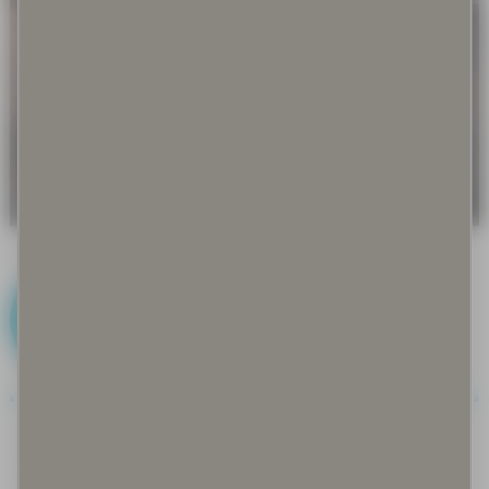
J
Joiku
Jokirantarauha