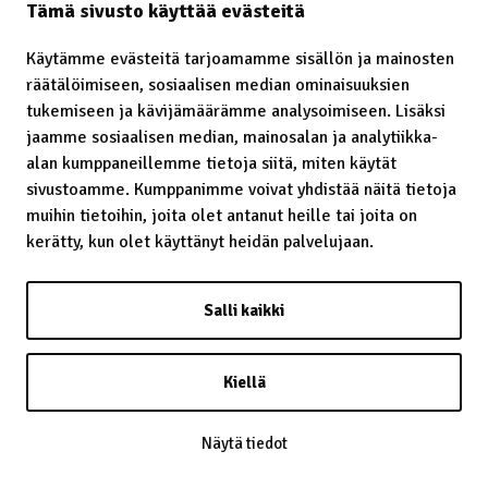
Tämä sivusto käyttää evästeitä
Käytämme evästeitä tarjoamamme sisällön ja mainosten
räätälöimiseen, sosiaalisen median ominaisuuksien
Laavu – lávvu
tukemiseen ja kävijämäärämme analysoimiseen. Lisäksi
jaamme sosiaalisen median, mainosalan ja analytiikka-
Laidunrauha
alan kumppaneillemme tietoja siitä, miten käytät
Lainatut perinteet
sivustoamme. Kumppanimme voivat yhdistää näitä tietoja
muihin tietoihin, joita olet antanut heille tai joita on
Lainsäädäntö
kerätty, kun olet käyttänyt heidän palvelujaan.
Lapin kaste
Salli kaikki
Lappalainen
Lappi
Kiellä
Lapsiin kohdistunut häirintä
Näytä tiedot
Leuʹdd