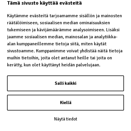
Tämä sivusto käyttää evästeitä
Käytämme evästeitä tarjoamamme sisällön ja mainosten
räätälöimiseen, sosiaalisen median ominaisuuksien
Laavu – lávvu
tukemiseen ja kävijämäärämme analysoimiseen. Lisäksi
jaamme sosiaalisen median, mainosalan ja analytiikka-
Laidunrauha
alan kumppaneillemme tietoja siitä, miten käytät
Lainatut perinteet
sivustoamme. Kumppanimme voivat yhdistää näitä tietoja
muihin tietoihin, joita olet antanut heille tai joita on
Lainsäädäntö
kerätty, kun olet käyttänyt heidän palvelujaan.
Lapin kaste
Salli kaikki
Lappalainen
Lappi
Kiellä
Lapsiin kohdistunut häirintä
Näytä tiedot
Leuʹdd