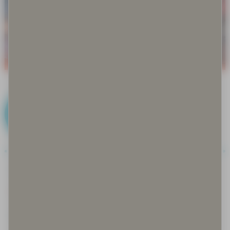
K
Kalastus
Keksityt perinteet
Keräily