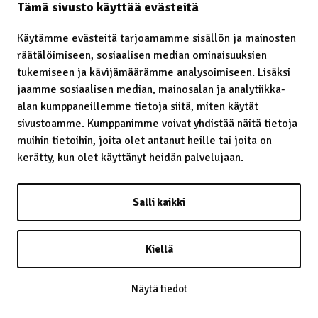
Tämä sivusto käyttää evästeitä
Käytämme evästeitä tarjoamamme sisällön ja mainosten
räätälöimiseen, sosiaalisen median ominaisuuksien
Laavu – lávvu
tukemiseen ja kävijämäärämme analysoimiseen. Lisäksi
jaamme sosiaalisen median, mainosalan ja analytiikka-
Laidunrauha
alan kumppaneillemme tietoja siitä, miten käytät
Lainatut perinteet
sivustoamme. Kumppanimme voivat yhdistää näitä tietoja
muihin tietoihin, joita olet antanut heille tai joita on
Lainsäädäntö
kerätty, kun olet käyttänyt heidän palvelujaan.
Lapin kaste
Salli kaikki
Lappalainen
Lappi
Kiellä
Lapsiin kohdistunut häirintä
Näytä tiedot
Leuʹdd