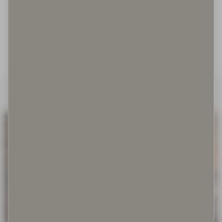
Irrallaan olevat koirat
Irrotettuna kontekstistaan