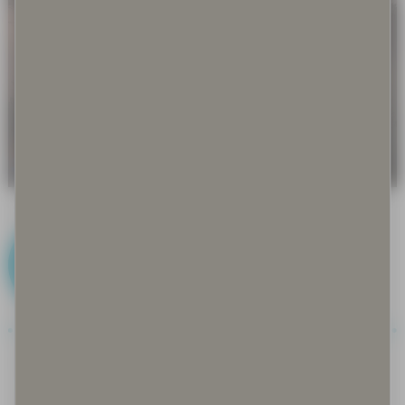
J
Joiku
Jokirantarauha