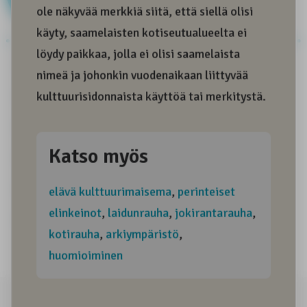
Aitous
Alkuperäiskansa
Alkuperäiskansamatkailu
Arkiympäristö
Arktinen ympäristö
Asiantuntemus