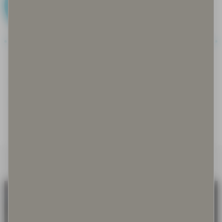
G
Gastronomia
Goahti
Guksi