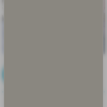
D
Disinformaatio ja misinformaatio