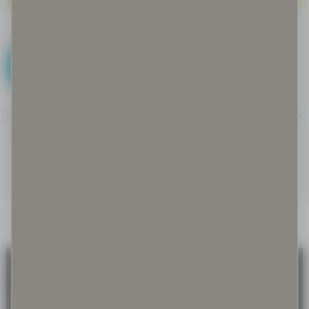
B
Bakteerit ja basillit