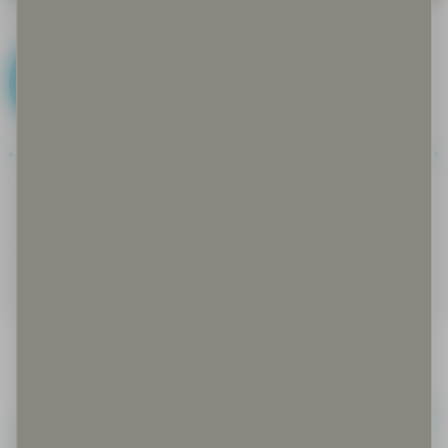
F
Faktat kohdallaan
Feikki eli fake