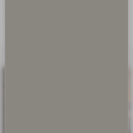
Irrallaan olevat koirat
Irrotettuna kontekstistaan