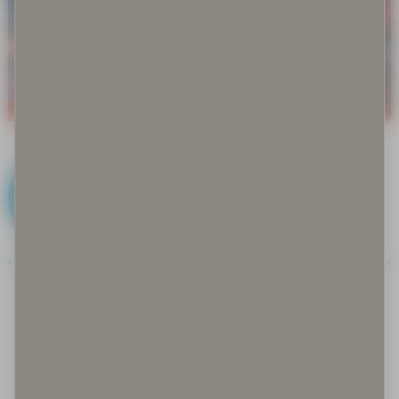
K
Kalastus
Keksityt perinteet
Keräily