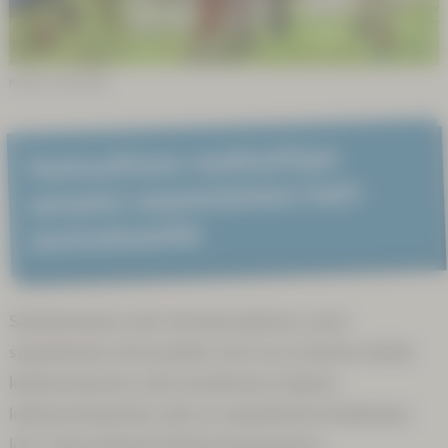
Kuvitus: Sunna Kitti
Vastuul­lisen matkai­lijan
sanasto saame­laisten koti­
seutu­alueel­le
Saamenmaassa olet vieraana paikassa, jossa
saamelaisten arki ja juhlat ovat osa arvokasta elävää
kulttuurimuotoa, joka muodostaa erityisen
kulttuurimaiseman, joka on saamelaisten ikiaikainen
koti. Tässä elävässä kulttuurimaisemassa