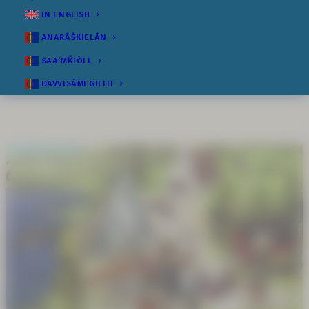
IN ENGLISH
ANARÂŠKIELÂN
SÄÄʹMǨIÕLL
DAVVISÁMEGILLII