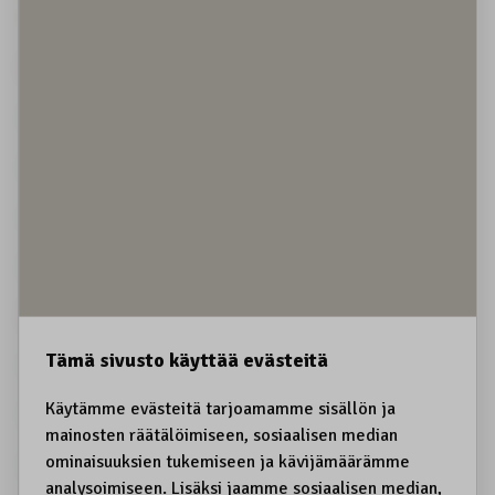
Kestävä matkailu
Koiravaljakot
Koirien kiinnipito
Koltansaame, sääʹmǩiõll
Koltta-alue
Kolttien kyläkokous
Koskematon erämaa
Kota
Kotirauha
Kotitarve