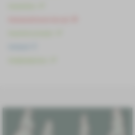
Kunnioitus
Kutsumattomat vieraat
Kuuntele ja kuule
Käsityöt
Kävijäohjeistus