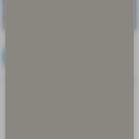
I
Iglu
Ilmastonmuutos
Immateriaalioikeudet
Inarinsaame, anarâškielâ