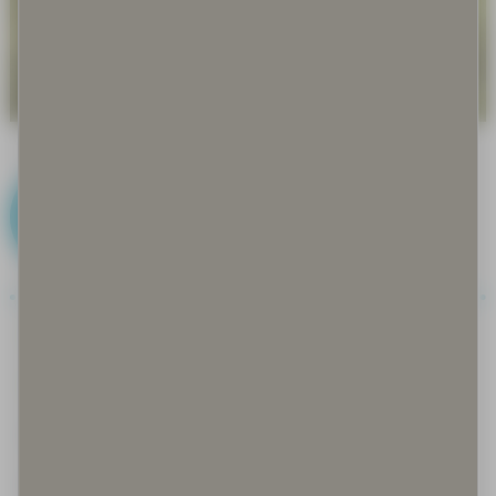
E
Eettinen kestävyys
Eettinen ohje
Ekologinen kantokyky
Ekologinen kestävyys