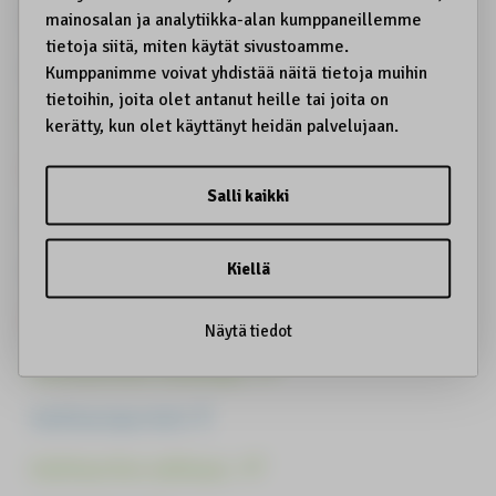
Kuksa
Kulttuurin haltijat
Kulttuurin harjoittamisrauha
Kulttuurinen identiteettivarkaus
Kulttuurinen kantokyky
Kulttuurinen kestävyys
Kulttuurinen omiminen
Kulttuurinen toimilupa
Kulttuuriperintö
Kulttuuriturvallisuus