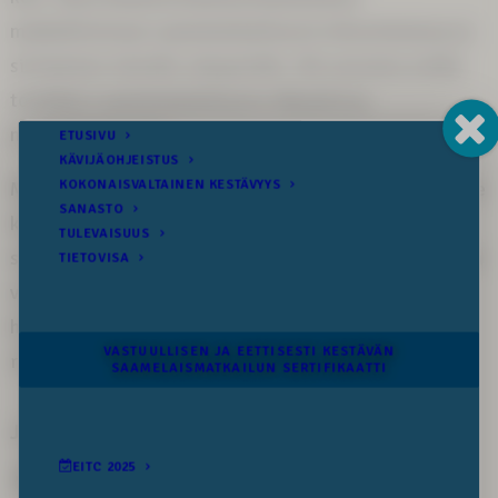
mahdollistetaan saamelaiskulttuurin elinvoimaisuus ja
siirtäminen tuleville sukupolville. Älä vaaranna omilla
toimillasi saamelaiskulttuurin rikkautta ja
monimuotoisuutta.
Meillä kaikilla on vastuu yhteisestä tulevaisuudestamme
kaikkialla siellä, minne tekojemme ja askeltemme
seuraamukset ylettyvät. Tehdään yhdessä tästä päivästä
vastuullisempi ja eettisesti kestävämpi, jotta
huomisenkin sukupolvilla on kaikki tämä kauneus ja
rikkaus elettävänä ja koettavana.
Jaa somessa