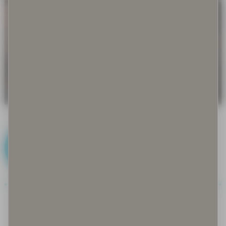
J
Joiku
Jokirantarauha