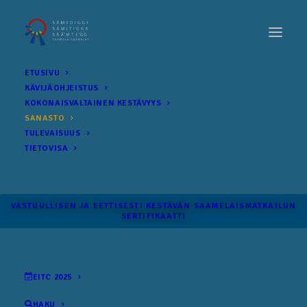
ETUSIVU
KÄVIJÄOHJEISTUS
KOKONAIS­VALTAINEN KESTÄVYYS
SANASTO
TULEVAISUUS
TIETOVISA
VASTUULLISEN JA EETTISESTI KESTÄVÄN SAAMELAISMATKAILUN
SERTIFIKAATTI
EITC 2025
HAKU