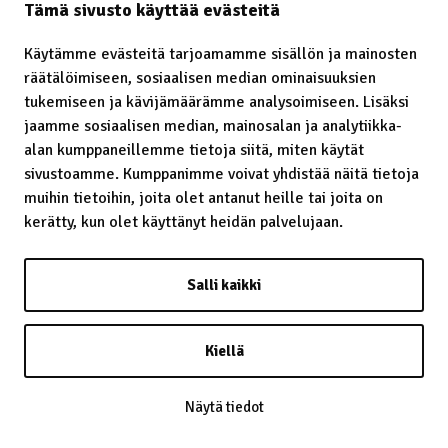
Tämä sivusto käyttää evästeitä
Käytämme evästeitä tarjoamamme sisällön ja mainosten
räätälöimiseen, sosiaalisen median ominaisuuksien
Laavu – lávvu
tukemiseen ja kävijämäärämme analysoimiseen. Lisäksi
jaamme sosiaalisen median, mainosalan ja analytiikka-
Laidunrauha
alan kumppaneillemme tietoja siitä, miten käytät
Lainatut perinteet
sivustoamme. Kumppanimme voivat yhdistää näitä tietoja
muihin tietoihin, joita olet antanut heille tai joita on
Lainsäädäntö
kerätty, kun olet käyttänyt heidän palvelujaan.
Lapin kaste
Salli kaikki
Lappalainen
Lappi
Kiellä
Lapsiin kohdistunut häirintä
Näytä tiedot
Leuʹdd