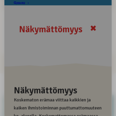
Positiivinen sana
Negatiivinen sana
Informatiivinen sana