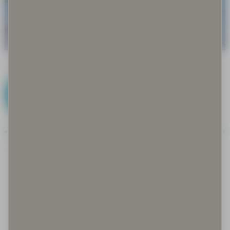
I
Iglu
Ilmastonmuutos
Immateriaalioikeudet
Inarinsaame, anarâškielâ