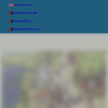
IN ENGLISH
ANARÂŠKIELÂN
SÄÄʹMǨIÕLL
DAVVISÁMEGILLII