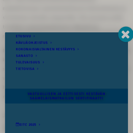
mahdollistetaan saamelaiskulttuurin elinvoimaisuus ja
siirtäminen tuleville sukupolville. Älä vaaranna omilla
toimillasi saamelaiskulttuurin rikkautta ja
monimuotoisuutta.
Meillä kaikilla on vastuu yhteisestä tulevaisuudestamme
kaikkialla siellä, minne tekojemme ja askeltemme
seuraamukset ylettyvät. Tehdään yhdessä tästä päivästä
vastuullisempi ja eettisesti kestävämpi, jotta
huomisenkin sukupolvilla on kaikki tämä kauneus ja
rikkaus elettävänä ja koettavana.
Jaa somessa