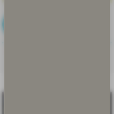
B
Bakteerit ja basillit