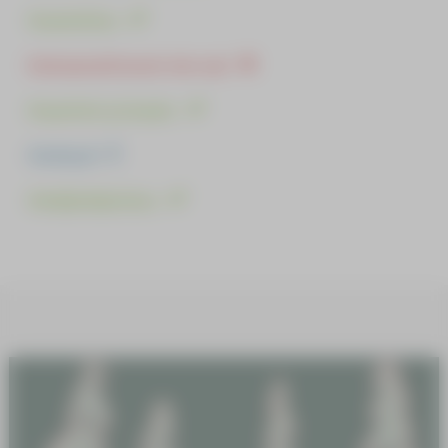
Kunnioitus
Kutsumattomat vieraat
Kuuntele ja kuule
Käsityöt
Kävijäohjeistus