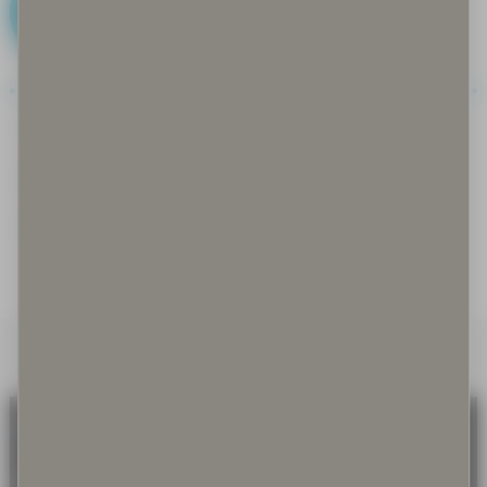
G
Gastronomia
Goahti
Guksi