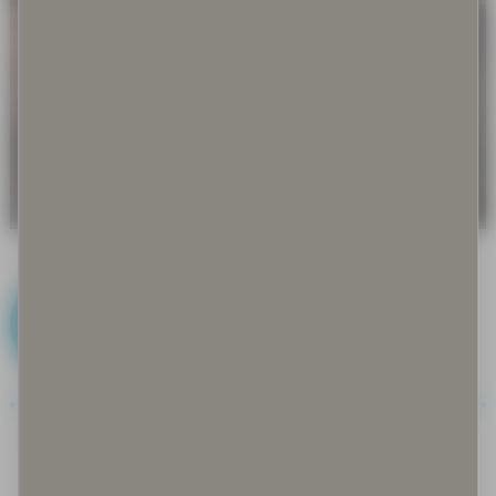
J
Joiku
Jokirantarauha