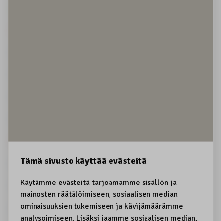
Kestävä matkailu
Koiravaljakot
Koirien kiinnipito
Koltansaame, sääʹmǩiõll
Koltta-alue
Kolttien kyläkokous
Koskematon erämaa
Kota
Kotirauha
Kotitarve