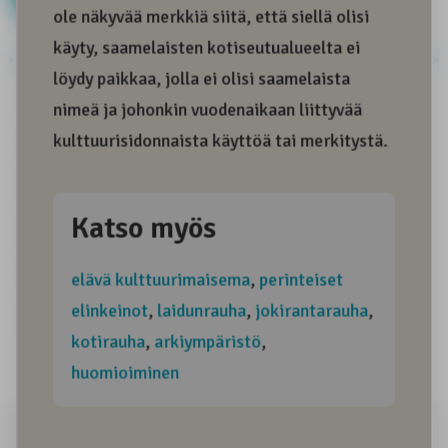
Aitous
Alkuperäiskansa
Alkuperäiskansamatkailu
Arkiympäristö
Arktinen ympäristö
Asiantuntemus