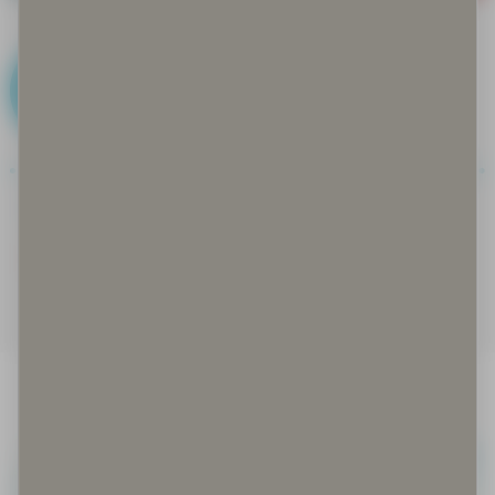
F
Faktat kohdallaan
Feikki eli fake