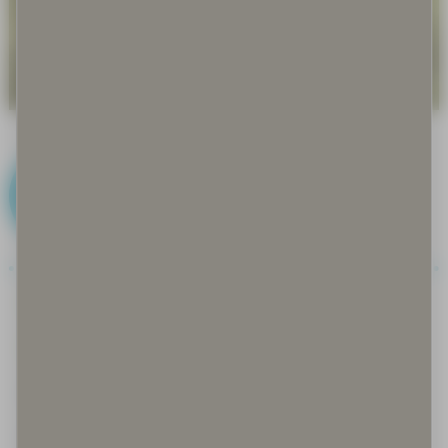
E
Eettinen kestävyys
Eettinen ohje
Ekologinen kantokyky
Ekologinen kestävyys