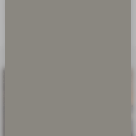
Irrallaan olevat koirat
Irrotettuna kontekstistaan