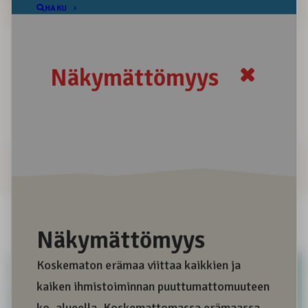
Positiivinen sana
Negatiivinen sana
Informatiivinen sana