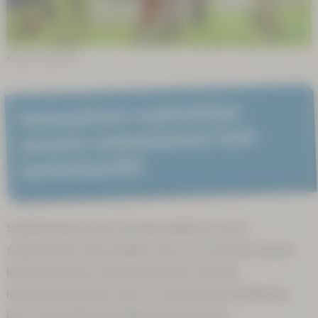
Kuvitus: Sunna Kitti
Vastuul­lisen matkai­lijan
sanasto saame­laisten koti­
seutu­alueel­le
Saamenmaassa olet vieraana paikassa, jossa
saamelaisten arki ja juhlat ovat osa arvokasta elävää
kulttuurimuotoa, joka muodostaa erityisen
kulttuurimaiseman, joka on saamelaisten ikiaikainen
koti. Tässä elävässä kulttuurimaisemassa