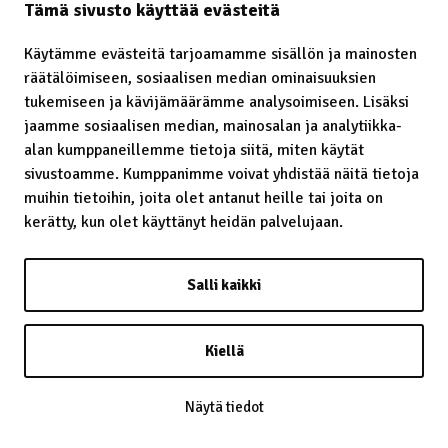
Tämä sivusto käyttää evästeitä
Käytämme evästeitä tarjoamamme sisällön ja mainosten
räätälöimiseen, sosiaalisen median ominaisuuksien
Laavu – lávvu
tukemiseen ja kävijämäärämme analysoimiseen. Lisäksi
jaamme sosiaalisen median, mainosalan ja analytiikka-
Laidunrauha
alan kumppaneillemme tietoja siitä, miten käytät
Lainatut perinteet
sivustoamme. Kumppanimme voivat yhdistää näitä tietoja
muihin tietoihin, joita olet antanut heille tai joita on
Lainsäädäntö
kerätty, kun olet käyttänyt heidän palvelujaan.
Lapin kaste
Salli kaikki
Lappalainen
Lappi
Kiellä
Lapsiin kohdistunut häirintä
Näytä tiedot
Leuʹdd