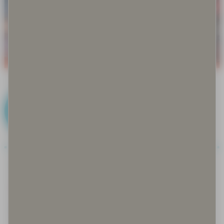
K
Kalastus
Keksityt perinteet
Keräily