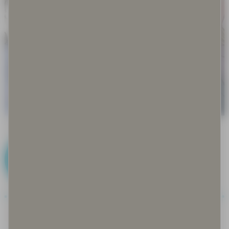
D
Disinformaatio ja misinformaatio