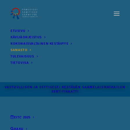
ETUSIVU
KÄVIJÄOHJEISTUS
KOKONAIS­VALTAINEN KESTÄVYYS
SANASTO
TULEVAISUUS
TIETOVISA
VASTUULLISEN JA EETTISESTI KESTÄVÄN SAAMELAISMATKAILUN
SERTIFIKAATTI
EITC 2025
HAKU