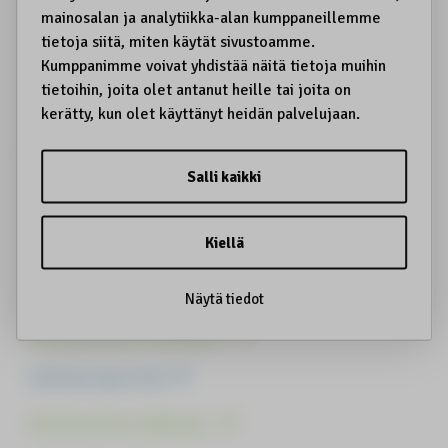
Kuksa
Kulttuurin haltijat
Kulttuurin harjoittamisrauha
Kulttuurinen identiteettivarkaus
Kulttuurinen kantokyky
Kulttuurinen kestävyys
Kulttuurinen omiminen
Kulttuurinen toimilupa
Kulttuuriperintö
Kulttuuriturvallisuus