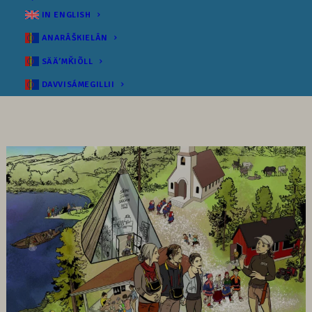
IN ENGLISH
ANARÂŠKIELÂN
SÄÄʹMǨIÕLL
DAVVISÁMEGILLII