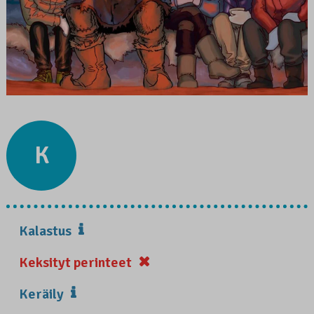
K
Kalastus
Keksityt perinteet
Keräily