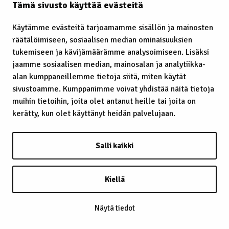
Tämä sivusto käyttää evästeitä
Käytämme evästeitä tarjoamamme sisällön ja mainosten
räätälöimiseen, sosiaalisen median ominaisuuksien
Laavu – lávvu
tukemiseen ja kävijämäärämme analysoimiseen. Lisäksi
jaamme sosiaalisen median, mainosalan ja analytiikka-
Laidunrauha
alan kumppaneillemme tietoja siitä, miten käytät
Lainatut perinteet
sivustoamme. Kumppanimme voivat yhdistää näitä tietoja
muihin tietoihin, joita olet antanut heille tai joita on
Lainsäädäntö
kerätty, kun olet käyttänyt heidän palvelujaan.
Lapin kaste
Salli kaikki
Lappalainen
Lappi
Kiellä
Lapsiin kohdistunut häirintä
Näytä tiedot
Leuʹdd