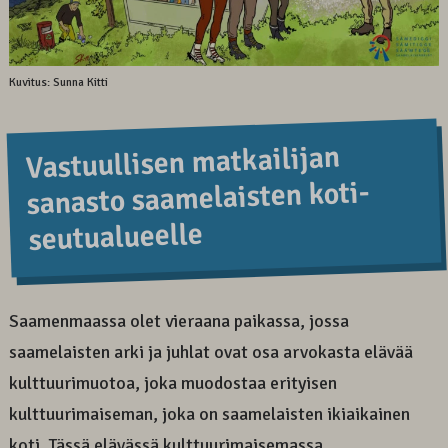
Kuvitus: Sunna Kitti
Vastuul­lisen matkai­lijan
sanasto saame­laisten koti­
seutu­alueel­le
Saamenmaassa olet vieraana paikassa, jossa
saamelaisten arki ja juhlat ovat osa arvokasta elävää
kulttuurimuotoa, joka muodostaa erityisen
kulttuurimaiseman, joka on saamelaisten ikiaikainen
koti. Tässä elävässä kulttuurimaisemassa