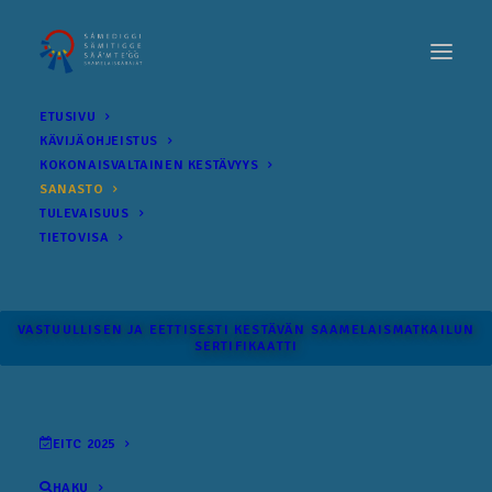
ETUSIVU
KÄVIJÄOHJEISTUS
KOKONAIS­VALTAINEN KESTÄVYYS
SANASTO
TULEVAISUUS
TIETOVISA
VASTUULLISEN JA EETTISESTI KESTÄVÄN SAAMELAISMATKAILUN
SERTIFIKAATTI
EITC 2025
HAKU