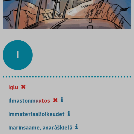
I
Iglu
Ilmastonmuutos
Immateriaalioikeudet
Inarinsaame, anarâškielâ