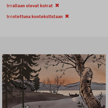
Irrallaan olevat koirat
Irrotettuna kontekstistaan