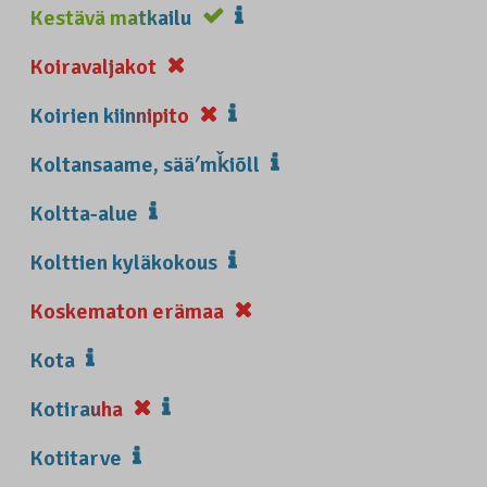
Kestävä matkailu
Koiravaljakot
Koirien kiinnipito
Koltansaame, sääʹmǩiõll
Koltta-alue
Kolttien kyläkokous
Koskematon erämaa
Kota
Kotirauha
Kotitarve