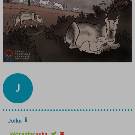
J
Joiku
Jokirantarauha