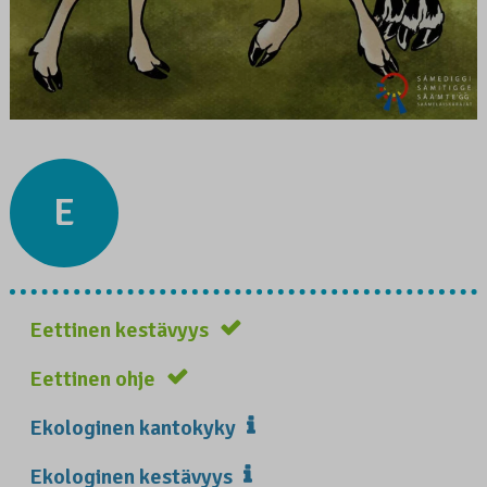
E
Eettinen kestävyys
Eettinen ohje
Ekologinen kantokyky
Ekologinen kestävyys