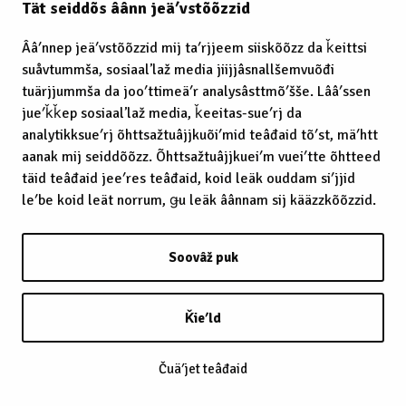
Tät seiddõs âânn jeäʹvstõõzzid
Ââʹnnep jeäʹvstõõzzid mij taʹrjjeem siiskõõzz da ǩeittsi
suåvtummša, sosiaalʼlaž media jiijjâsnallšemvuõđi
tuärjjummša da jooʹttimeäʹr analysâsttmõʹšše. Lââʹssen
jueʹǩǩep sosiaalʼlaž media, ǩeeitas-sueʹrj da
analytikksueʹrj õhttsažtuâjjkuõiʹmid teâđaid tõʹst, mäʹhtt
aanak mij seiddõõzz. Õhttsažtuâjjkueiʹm vueiʹtte õhtteed
täid teâđaid jeeʹres teâđaid, koid leäk ouddam siʹjjid
leʹbe koid leät norrum, ǥu leäk âânnam sij kääzzkõõzzid.
Soovâž puk
Ǩieʹld
Čuäʹjet teâđaid