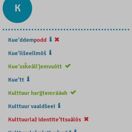
K
Kueʹddempodd
Kueʹllšeellmõš
Kueʹssǩeâllʼjemvuõtt
Kueʹtt
Kulttuur harjjtemrääuh
Kulttuur vaaldšeei
Kulttuurlaž identiteʹttsuâlõs