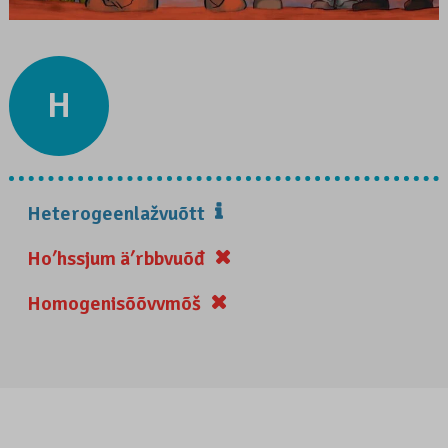
H
Heterogeenlažvuõtt
Hoʹhssjum äʹrbbvuõđ
Homogenisõõvvmõš