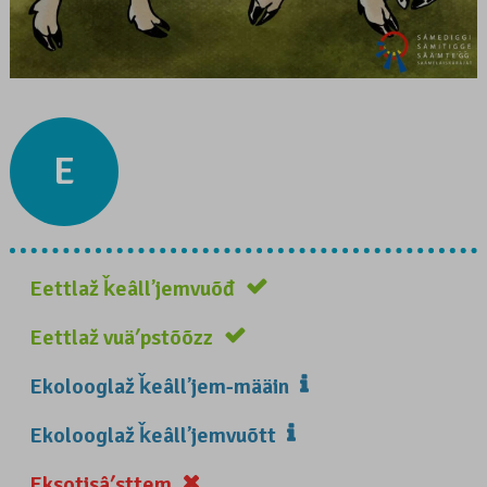
E
Eettlaž ǩeâllʼjemvuõđ
Eettlaž vuäʹpstõõzz
Ekolooglaž ǩeâllʼjem-määin
Ekolooglaž ǩeâllʼjemvuõtt
Eksotisâʹsttem