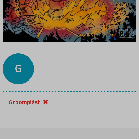
G
Groompiâst