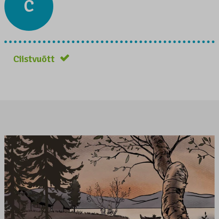
C
Ciistvuõtt