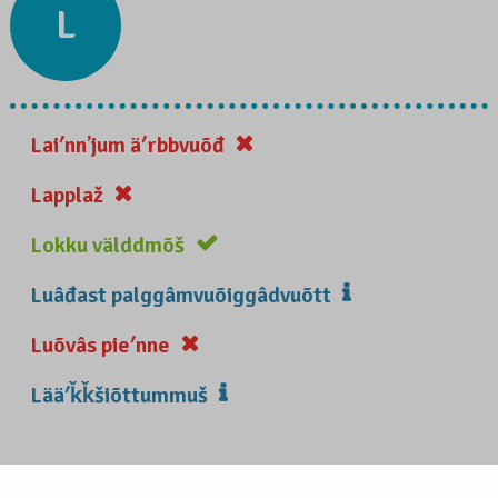
L
Laiʹnnʼjum äʹrbbvuõđ
Lapplaž
Lokku välddmõš
Luâđast palggâmvuõiggâdvuõtt
Luõvâs pieʹnne
Lääʹǩǩšiõttummuš