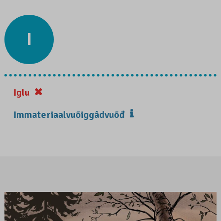
I
Iglu
Immateriaalvuõiggâdvuõđ