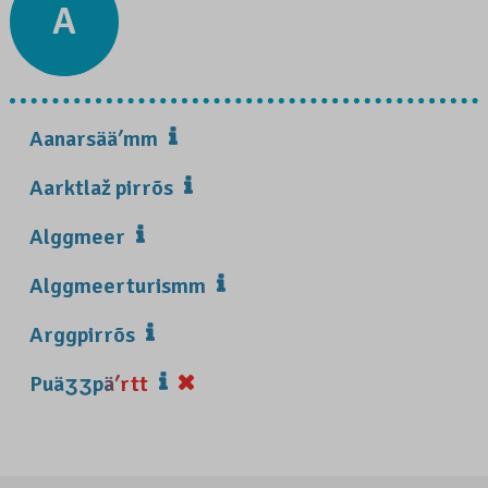
A
Aanarsääʹmm
Aarktlaž pirrõs
Alggmeer
Alggmeerturismm
Arggpirrõs
Puäʒʒpäʹrtt