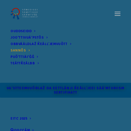
OUDDSEIDD
JOOʹTTIVUÄʹPSTÕS
OBBVÄÄLDLAŽ ǨEÂLLʼJEMVUÕTT
SANNÕS
PUÕʹTTIÄIʹǦǦ
TEÂTTǨEÂLBB
VAʹSTTEEMVUÕĐLAŽ DA EETTLÂNJI ǨEÂLLʼJEEI SÄÄʹM­TURIISM
SERTIFIKATT
EITC 2025
OOCCÂM