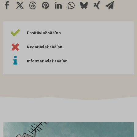
Positiivlaž sääʹnn
Negatiivlaž sää’nn
Informatiivlaž sääʹnn