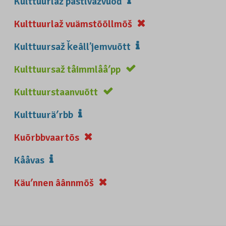
Kulttuurlaž pâstlvažvuõđ
Kulttuurlaž vuämstõõllmõš
Kulttuursaž ǩeâllʼjemvuõtt
Kulttuursaž tåimmlååʹpp
Kulttuurstaanvuõtt
Kulttuuräʹrbb
Kuõrbbvaartõs
Kååvas
Käuʹnnen âânnmõš