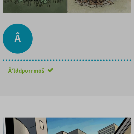
Â
Âʹlddporrmõš