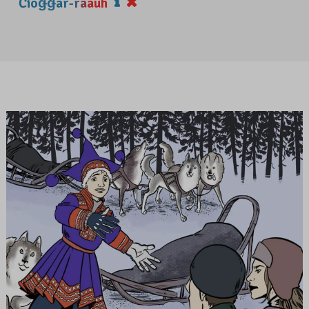
Čiõǥǥâr-rääuh