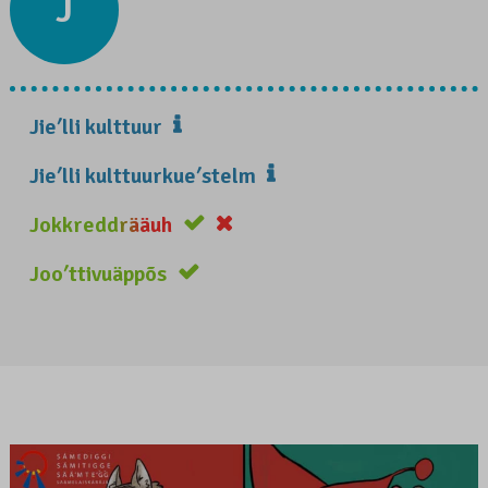
J
Jieʹlli kulttuur
Jieʹlli kulttuurkueʹstelm
Jokkreddrääuh
Jooʹttivuäppõs