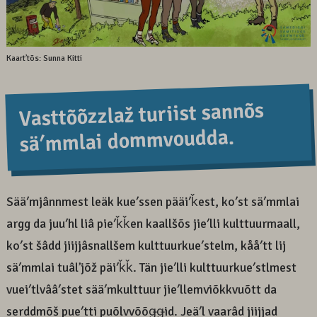
Kaartʼtõs: Sunna Kitti
Vasttõõzzlaž turiist sannõs
säʹmmlai dommvoudda.
Sääʹmjânnmest leäk kueʹssen pääiʹǩest, koʹst säʹmmlai
argg da juuʹhl liâ pieʹǩǩen kaallšõs jieʹlli kulttuurmaall,
koʹst šâdd jiijjâsnallšem kulttuurkueʹstelm, kååʹtt lij
säʹmmlai tuâlʼjõž päiʹǩǩ. Tän jieʹlli kulttuurkueʹstlmest
vueiʹtlvââʹstet sääʹmkulttuur jieʹllemviõkkvuõtt da
serddmõš pueʹtti puõlvvõõǥǥid. Jeäʹl vaarâd jiijjad