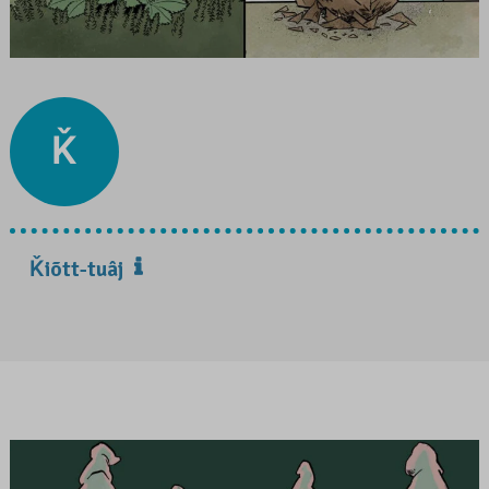
Ǩ
Ǩiõtt-tuâj