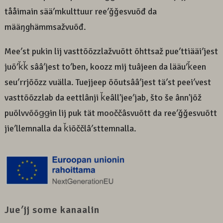
tååimain sääʹmkulttuur reeʹǧǧesvuõđ da
määŋghämmsažvuõđ.
Meeʹst pukin lij vasttõõzzlažvuõtt õhttsaž pueʹttiääiʹjest
juõʹǩǩ sââʹjest toʹben, koozz mij tuâjeen da lääuʹǩeen
seuʹrrjõõzz vuälla. Tuejjeep õõutsââʹjest täʹst peeiʹvest
vasttõõzzlab da eettlânji ǩeâllʼjeeʹjab, što še ânnʼjõž
puõlvvõõǥǥin lij puk tät mooččâsvuõtt da reeʹǧǧesvuõtt
jieʹllemnalla da ǩiõččlâʹsttemnalla.
Jueʹjj some kanaalin