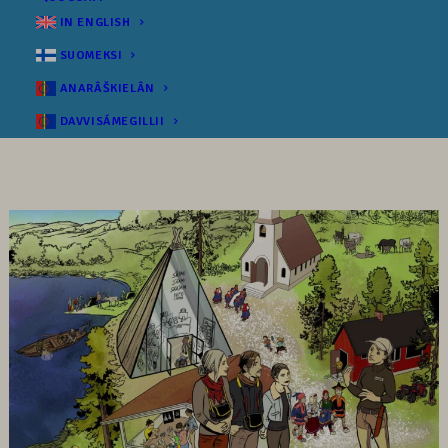
IN ENGLISH
SUOMEKSI
ANARÂŠKIELÂN
DAVVISÁMEGILLII