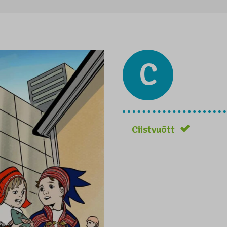
C
Ciistvuõtt