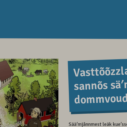
Vasttõõzzla
sannõs sä
dommvoud
Sääʹmjânnmest leäk kueʹssen