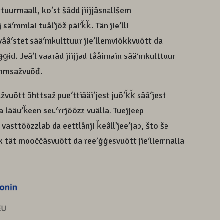
lttuurmaall, koʹst šâdd jiijjâsnallšem
 säʹmmlai tuâlʼjõž päiʹǩǩ. Tän jieʹlli
vââʹstet sääʹmkulttuur jieʹllemviõkkvuõtt da
id. Jeäʹl vaarâd jiijjad tååimain sääʹmkulttuur
mmsažvuõđ.
žvuõtt õhttsaž pueʹttiääiʹjest juõʹǩǩ sââʹjest
a lääuʹǩeen seuʹrrjõõzz vuälla. Tuejjeep
 vasttõõzzlab da eettlânji ǩeâllʼjeeʹjab, što še
uk tät mooččâsvuõtt da reeʹǧǧesvuõtt jieʹllemnalla