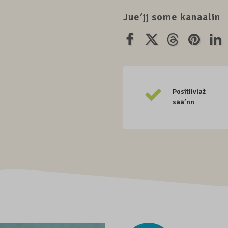
Jueʹjj some kanaalin
Positiivlaž
sääʹnn