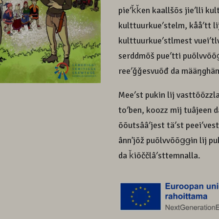
pieʹǩǩen kaallšõs jieʹlli ku
kulttuurkueʹstelm, kååʹtt lij
kulttuurkueʹstlmest vueiʹtl
serddmõš pueʹtti puõlvvõõǥǥ
reeʹǧǧesvuõđ da määŋghä
Meeʹst pukin lij vasttõõzzla
toʹben, koozz mij tuâjeen d
õõutsââʹjest täʹst peeiʹvest
ânnʼjõž puõlvvõõǥǥin lij p
da ǩiõččlâʹsttemnalla.