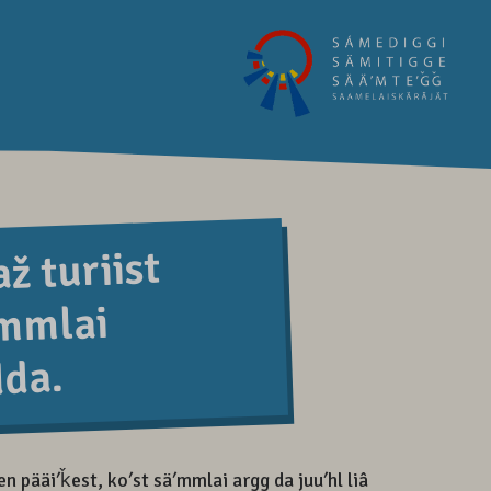
ž turiist
ʹmmlai
da.
 pääiʹǩest, koʹst säʹmmlai argg da juuʹhl liâ