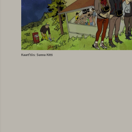
Kaartʼtõs: Sunna Kitti