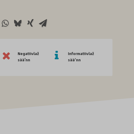
Negatiivlaž
Informatiivlaž
sää’nn
sääʹnn