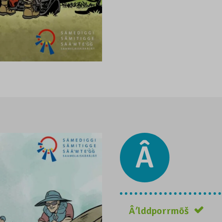
Â
Âʹlddporrmõš