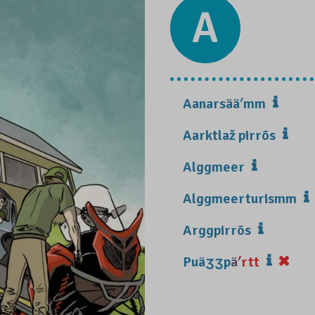
A
Aanarsääʹmm
Aarktlaž pirrõs
Alggmeer
Alggmeerturismm
Arggpirrõs
Puäʒʒpäʹrtt