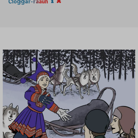
Čiõǥǥâr-rääuh