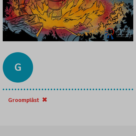
G
Groompiâst