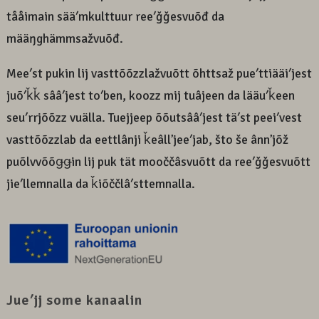
tååimain sääʹmkulttuur reeʹǧǧesvuõđ da
määŋghämmsažvuõđ.
Meeʹst pukin lij vasttõõzzlažvuõtt õhttsaž pueʹttiääiʹjest
juõʹǩǩ sââʹjest toʹben, koozz mij tuâjeen da lääuʹǩeen
seuʹrrjõõzz vuälla. Tuejjeep õõutsââʹjest täʹst peeiʹvest
vasttõõzzlab da eettlânji ǩeâllʼjeeʹjab, što še ânnʼjõž
puõlvvõõǥǥin lij puk tät mooččâsvuõtt da reeʹǧǧesvuõtt
jieʹllemnalla da ǩiõččlâʹsttemnalla.
Jueʹjj some kanaalin