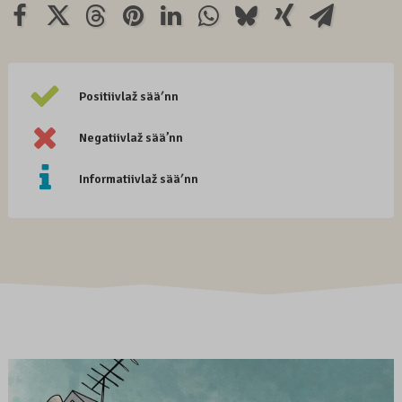
Positiivlaž sääʹnn
Negatiivlaž sää’nn
Informatiivlaž sääʹnn