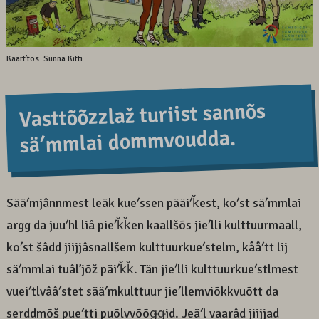
Kaartʼtõs: Sunna Kitti
Vasttõõzzlaž turiist sannõs
säʹmmlai dommvoudda.
Sääʹmjânnmest leäk kueʹssen pääiʹǩest, koʹst säʹmmlai
argg da juuʹhl liâ pieʹǩǩen kaallšõs jieʹlli kulttuurmaall,
koʹst šâdd jiijjâsnallšem kulttuurkueʹstelm, kååʹtt lij
säʹmmlai tuâlʼjõž päiʹǩǩ. Tän jieʹlli kulttuurkueʹstlmest
vueiʹtlvââʹstet sääʹmkulttuur jieʹllemviõkkvuõtt da
serddmõš pueʹtti puõlvvõõǥǥid. Jeäʹl vaarâd jiijjad