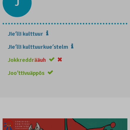
J
Jieʹlli kulttuur
Jieʹlli kulttuurkueʹstelm
Jokkreddrääuh
Jooʹttivuäppõs