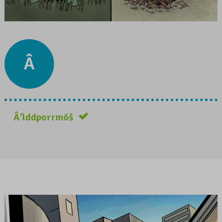
Â
Âʹlddporrmõš