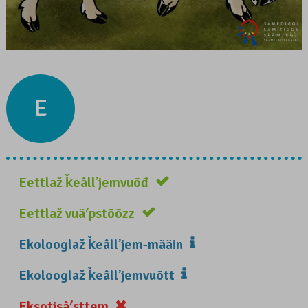
E
Eettlaž ǩeâllʼjemvuõđ
Eettlaž vuäʹpstõõzz
Ekolooglaž ǩeâllʼjem-määin
Ekolooglaž ǩeâllʼjemvuõtt
Eksotisâʹsttem