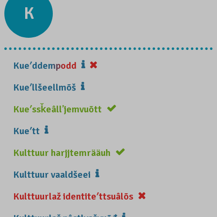
K
Kueʹddempodd
Kueʹllšeellmõš
Kueʹssǩeâllʼjemvuõtt
Kueʹtt
Kulttuur harjjtemrääuh
Kulttuur vaaldšeei
Kulttuurlaž identiteʹttsuâlõs