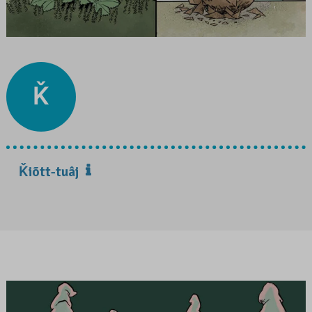
Ǩ
Ǩiõtt-tuâj