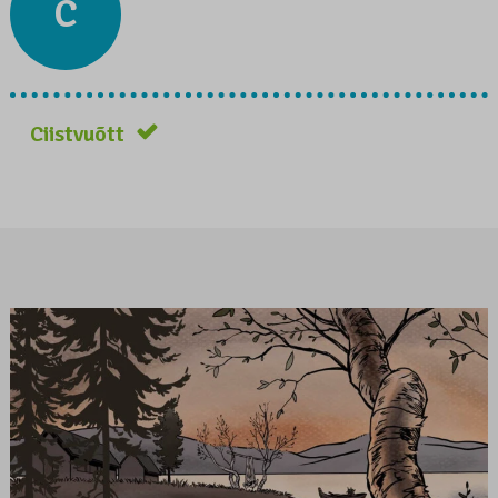
C
Ciistvuõtt