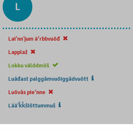
L
Laiʹnnʼjum äʹrbbvuõđ
Lapplaž
Lokku välddmõš
Luâđast palggâmvuõiggâdvuõtt
Luõvâs pieʹnne
Lääʹǩǩšiõttummuš