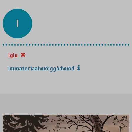
I
Iglu
Immateriaalvuõiggâdvuõđ