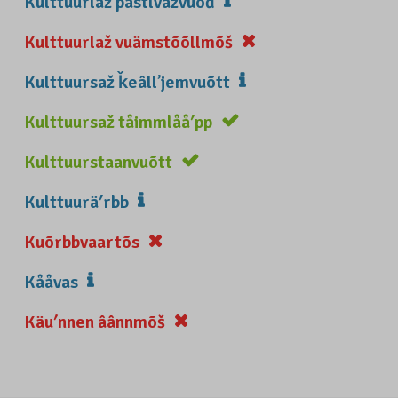
Kulttuurlaž pâstlvažvuõđ
Kulttuurlaž vuämstõõllmõš
Kulttuursaž ǩeâllʼjemvuõtt
Kulttuursaž tåimmlååʹpp
Kulttuurstaanvuõtt
Kulttuuräʹrbb
Kuõrbbvaartõs
Kååvas
Käuʹnnen âânnmõš