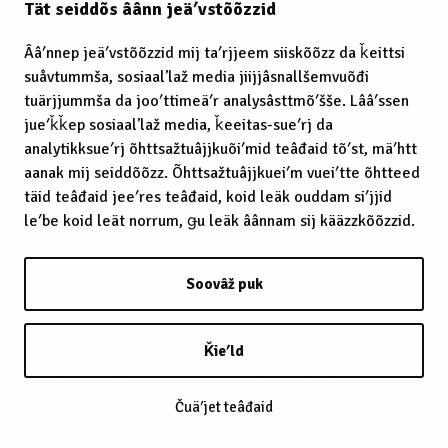
Tät seiddõs âânn jeäʹvstõõzzid
Ââʹnnep jeäʹvstõõzzid mij taʹrjjeem siiskõõzz da ǩeittsi
suåvtummša, sosiaalʼlaž media jiijjâsnallšemvuõđi
tuärjjummša da jooʹttimeäʹr analysâsttmõʹšše. Lââʹssen
jueʹǩǩep sosiaalʼlaž media, ǩeeitas-sueʹrj da
analytikksueʹrj õhttsažtuâjjkuõiʹmid teâđaid tõʹst, mäʹhtt
aanak mij seiddõõzz. Õhttsažtuâjjkueiʹm vueiʹtte õhtteed
täid teâđaid jeeʹres teâđaid, koid leäk ouddam siʹjjid
leʹbe koid leät norrum, ǥu leäk âânnam sij kääzzkõõzzid.
Soovâž puk
Ǩieʹld
Čuäʹjet teâđaid