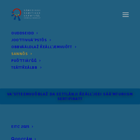
OUDDSEIDD
JOOʹTTIVUÄʹPSTÕS
OBBVÄÄLDLAŽ ǨEÂLLʼJEMVUÕTT
SANNÕS
PUÕʹTTIÄIʹǦǦ
TEÂTTǨEÂLBB
VAʹSTTEEMVUÕĐLAŽ DA EETTLÂNJI ǨEÂLLʼJEEI SÄÄʹM­TURIISM
SERTIFIKATT
EITC 2025
OOCCÂM