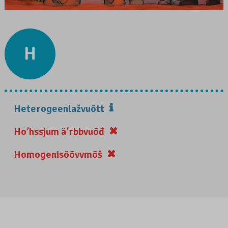
H
Heterogeenlažvuõtt
Hoʹhssjum äʹrbbvuõđ
Homogenisõõvvmõš