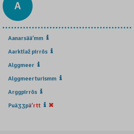
A
Aanarsääʹmm
Aarktlaž pirrõs
Alggmeer
Alggmeerturismm
Arggpirrõs
Puäʒʒpäʹrtt