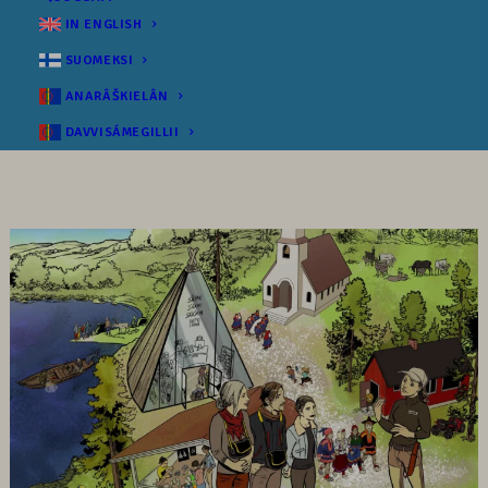
IN ENGLISH
SUOMEKSI
ANARÂŠKIELÂN
DAVVISÁMEGILLII