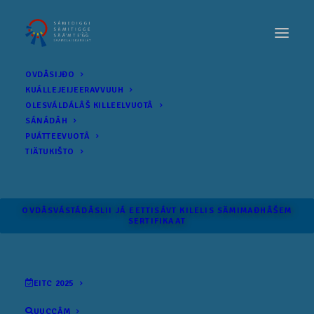
OVDÂSIJĐO
KUÁLLEJEIJEERAVVUUH
OLESVÁLDÁLÂŠ KILLEELVUOTÂ
SÁNÁDÂH
PUÁTTEEVUOTÂ
TIÄTUKIŠTO
OVDÂSVÁSTÁDÂSLII JÁ EETTISÁVT KILELIS SÄMI­MAĐHÂŠEM
SERTIFIKAAT
EITC 2025
UUCCÂM