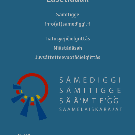
Sämitigge
info(at)samediggi.fi
Tiätusyejičielgiittâs
Niästádâsah
Juvsâttetteevuotâčielgiittâs