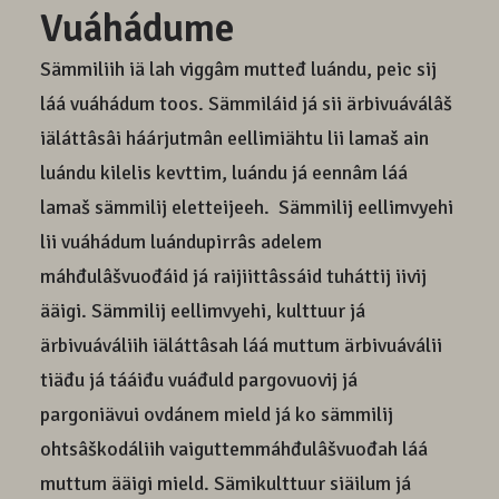
Vuáhádume
Sämmiliih iä lah viggâm mutteđ luándu, peic sij
láá vuáhádum toos. Sämmiláid já sii ärbivuáválâš
iäláttâsâi háárjutmân eellimiähtu lii lamaš ain
luándu kilelis kevttim, luándu já eennâm láá
lamaš sämmilij eletteijeeh. Sämmilij eellimvyehi
lii vuáhádum luándupirrâs adelem
máhđulâšvuođáid já raijiittâssáid tuháttij iivij
ääigi. Sämmilij eellimvyehi, kulttuur já
ärbivuáváliih iäláttâsah láá muttum ärbivuáválii
tiäđu já tááiđu vuáđuld pargovuovij já
pargoniävui ovdánem mield já ko sämmilij
ohtsâškodáliih vaiguttemmáhđulâšvuođah láá
muttum ääigi mield. Sämikulttuur siäilum já