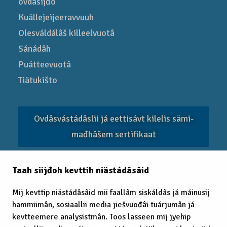
ovdâsijđo
Kuállejeijeeravvuuh
Olesváldálâš killeelvuotâ
Sánádâh
Puátteevuotâ
Tiätukišto
Ovdâsvástádâslii já eettisávt kilelis sämi­
mađhâšem sertifikaat
Taah siijđoh kevttih niästádâsâid
EITC 2025
Mij kevttip niästádâsâid mii faallâm siskáldâs já máinusij
hammiimân, sosiaallii media jiešvuođâi tuárjumân já
kevtteemere analysistmân. Toos lasseen mij jyehip