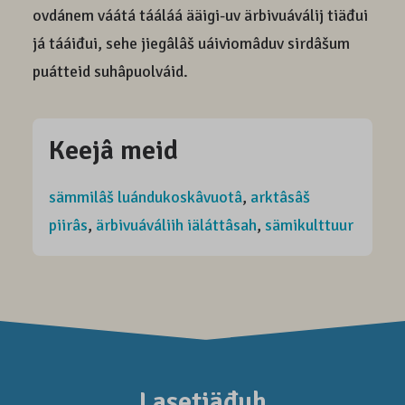
ovdánem váátá tááláá ääigi-uv ärbivuáválij tiäđui
já tááiđui, sehe jiegâlâš uáiviomâduv sirdâšum
puátteid suhâpuolváid.
Keejâ meid
sämmilâš luándukoskâvuotâ
,
arktâsâš
piirâs
,
ärbivuáváliih iäláttâsah
,
sämikulttuur
Lasetiäđuh