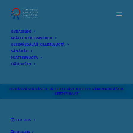
OVDÂSIJĐO
KUÁLLEJEIJEERAVVUUH
OLESVÁLDÁLÂŠ KILLEELVUOTÂ
SÁNÁDÂH
PUÁTTEEVUOTÂ
TIÄTUKIŠTO
OVDÂSVÁSTÁDÂSLII JÁ EETTISÁVT KILELIS SÄMI­MAĐHÂŠEM
SERTIFIKAAT
EITC 2025
UUCCÂM