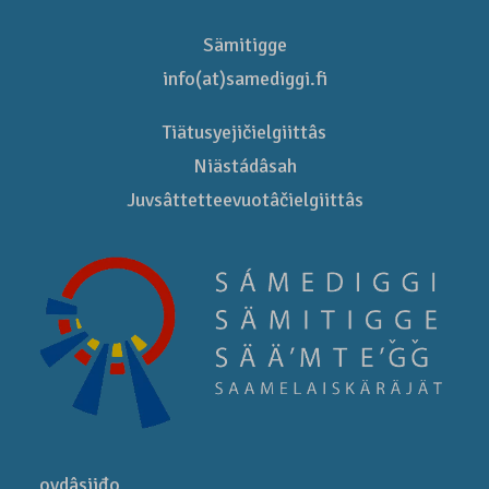
Sämitigge
info(at)samediggi.fi
Tiätusyejičielgiittâs
Niästádâsah
Juvsâttetteevuotâčielgiittâs
ovdâsijđo