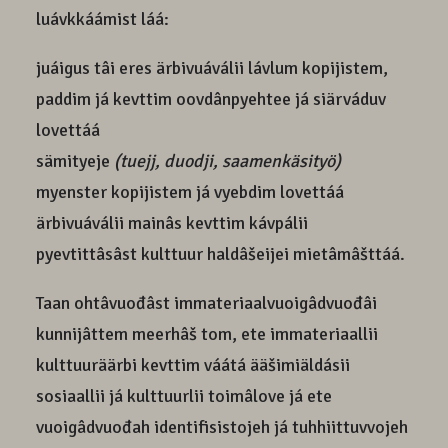
luávkkáámist láá:
juáigus tâi eres ärbivuáválii lávlum kopijistem,
paddim já kevttim oovdânpyehtee já siärváduv
lovettáá
sämityeje
(tuejj, duodji, saamenkäsityö)
myenster kopijistem já vyebdim lovettáá
ärbivuáválii mainâs kevttim kávpálii
pyevtittâsâst kulttuur haldâšeijei mietâmâšttáá.
Taan ohtâvuođâst immateriaalvuoigâdvuođâi
kunnijâttem meerhâš tom, ete immateriaallii
kulttuuräärbi kevttim váátá ääšimiäldásii
sosiaallii já kulttuurlii toimâlove já ete
vuoigâdvuođah identifisistojeh já tuhhiittuvvojeh