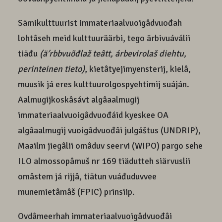
Sämikulttuurist immateriaalvuoigâdvuođah
lohtâseh meid kulttuuräärbi, tego ärbivuáválii
tiäđu
(ä
ʹ
rbbvuõđlaž teâtt, árbevirolaš diehtu,
perinteinen tieto)
, kietâtyejimyensterij, kielâ,
muusik já eres kulttuurolgospyehtimij suáján.
Aalmugijkoskâsávt algâaalmugij
immateriaalvuoigâdvuođáid kyeskee OA
algâaalmugij vuoigâdvuođâi julgáštus (UNDRIP),
Maailm jiegâlii omâduv seervi (WIPO) pargo sehe
ILO almossopâmuš nr 169 tiädutteh siärvuslii
omâstem já rijjâ, tiätun vuáđuduvvee
munemietâmâš (FPIC) prinsiip.
Ovdâmeerhah immateriaalvuoigâdvuođâi