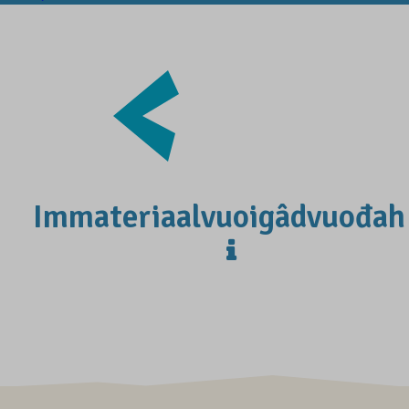
Immateriaalvuoigâdvuođah