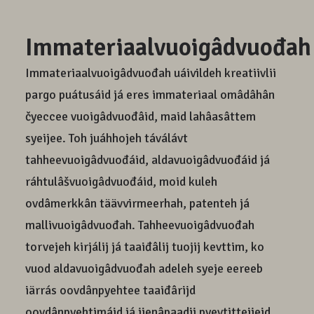
Immateriaalvuoigâdvuođah
Immateriaalvuoigâdvuođah uáivildeh kreatiivlii
pargo puátusáid já eres immateriaal omâdâhân
čyeccee vuoigâdvuođâid, maid lahâasâttem
syeijee. Toh juáhhojeh táválávt
tahheevuoigâdvuođáid, aldavuoigâdvuođáid já
ráhtulâšvuoigâdvuođáid, moid kuleh
ovdâmerkkân täävvirmeerhah, patenteh já
mallivuoigâdvuođah. Tahheevuoigâdvuođah
torvejeh kirjálij já taaiđâlij tuojij kevttim, ko
vuod aldavuoigâdvuođah adeleh syeje eereeb
iärrás oovdânpyehtee taaiđârijd
oovdânpyehtimáid já jienâpaadij pyevtitteijeid.