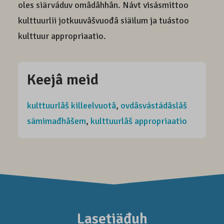
oles siärváduv omâdâhhân. Návt visásmittoo
kulttuurlii jotkuuvâšvuođâ siäilum ja tuástoo
kulttuur appropriaatio.
Keejâ meid
kulttuurlâš killeelvuotâ
,
ovdâsvástádâslâš
sämimađhâšem
,
kulttuurlâš appropriaatio
Lasetiäđuh