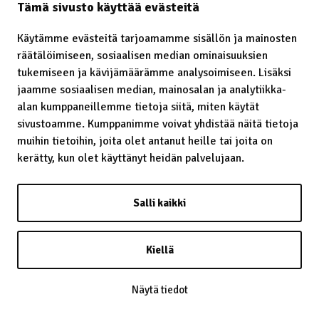
Tämä sivusto käyttää evästeitä
Käytämme evästeitä tarjoamamme sisällön ja mainosten
räätälöimiseen, sosiaalisen median ominaisuuksien
Laavu – lávvu
tukemiseen ja kävijämäärämme analysoimiseen. Lisäksi
jaamme sosiaalisen median, mainosalan ja analytiikka-
Laidunrauha
alan kumppaneillemme tietoja siitä, miten käytät
Lainatut perinteet
sivustoamme. Kumppanimme voivat yhdistää näitä tietoja
muihin tietoihin, joita olet antanut heille tai joita on
Lainsäädäntö
kerätty, kun olet käyttänyt heidän palvelujaan.
Lapin kaste
Salli kaikki
Lappalainen
Lappi
Kiellä
Lapsiin kohdistunut häirintä
Näytä tiedot
Leuʹdd