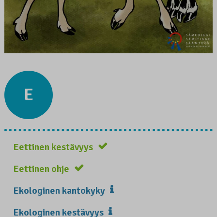
E
Eettinen kestävyys
Eettinen ohje
Ekologinen kantokyky
Ekologinen kestävyys