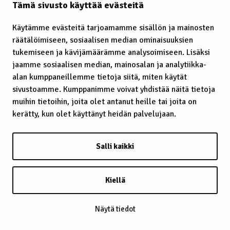
Tämä sivusto käyttää evästeitä
Käytämme evästeitä tarjoamamme sisällön ja mainosten
räätälöimiseen, sosiaalisen median ominaisuuksien
Laavu – lávvu
tukemiseen ja kävijämäärämme analysoimiseen. Lisäksi
jaamme sosiaalisen median, mainosalan ja analytiikka-
Laidunrauha
alan kumppaneillemme tietoja siitä, miten käytät
Lainatut perinteet
sivustoamme. Kumppanimme voivat yhdistää näitä tietoja
muihin tietoihin, joita olet antanut heille tai joita on
Lainsäädäntö
kerätty, kun olet käyttänyt heidän palvelujaan.
Lapin kaste
Salli kaikki
Lappalainen
Lappi
Kiellä
Lapsiin kohdistunut häirintä
Näytä tiedot
Leuʹdd