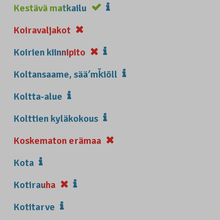
Kestävä matkailu
Koiravaljakot
Koirien kiinnipito
Koltansaame, sääʹmǩiõll
Koltta-alue
Kolttien kyläkokous
Koskematon erämaa
Kota
Kotirauha
Kotitarve