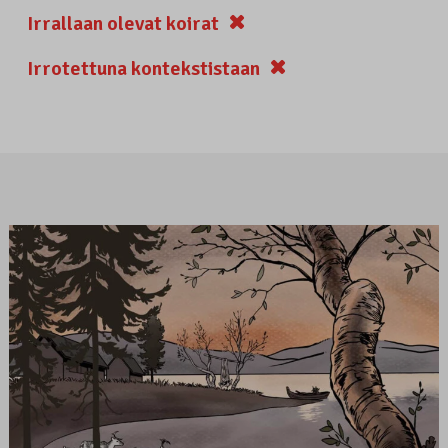
Irrallaan olevat koirat
Irrotettuna kontekstistaan