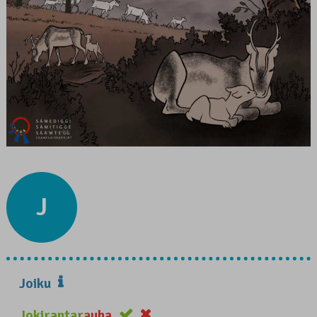
J
Joiku
Jokirantarauha