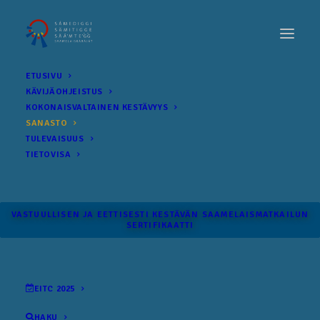
ETUSIVU
KÄVIJÄOHJEISTUS
KOKONAIS­VALTAINEN KESTÄVYYS
SANASTO
TULEVAISUUS
TIETOVISA
VASTUULLISEN JA EETTISESTI KESTÄVÄN SAAMELAISMATKAILUN
SERTIFIKAATTI
EITC 2025
HAKU