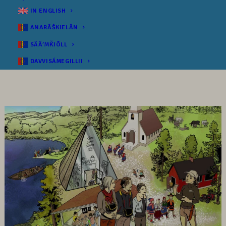
IN ENGLISH
ANARÂŠKIELÂN
SÄÄʹMǨIÕLL
DAVVISÁMEGILLII