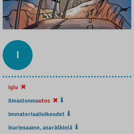
I
Iglu
Ilmastonmuutos
Immateriaalioikeudet
Inarinsaame, anarâškielâ