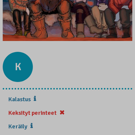
K
Kalastus
Keksityt perinteet
Keräily