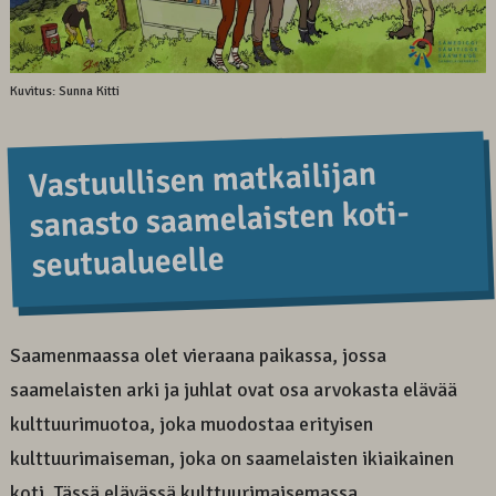
Kuvitus: Sunna Kitti
Vastuul­lisen matkai­lijan
sanasto saame­laisten koti­
seutu­alueel­le
Saamenmaassa olet vieraana paikassa, jossa
saamelaisten arki ja juhlat ovat osa arvokasta elävää
kulttuurimuotoa, joka muodostaa erityisen
kulttuurimaiseman, joka on saamelaisten ikiaikainen
koti. Tässä elävässä kulttuurimaisemassa