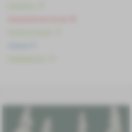
Kunnioitus
Kutsumattomat vieraat
Kuuntele ja kuule
Käsityöt
Kävijäohjeistus