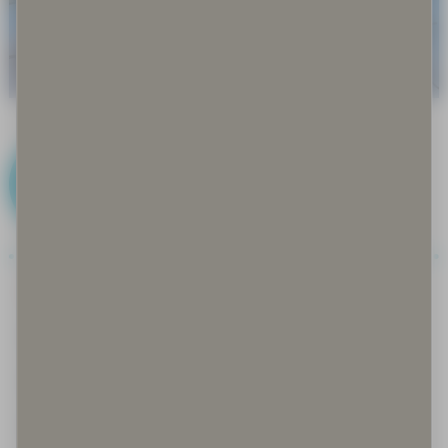
I
Iglu
Ilmastonmuutos
Immateriaalioikeudet
Inarinsaame, anarâškielâ