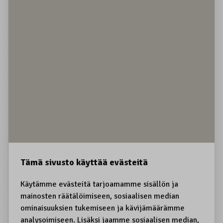
Kestävä matkailu
Koiravaljakot
Koirien kiinnipito
Koltansaame, sääʹmǩiõll
Koltta-alue
Kolttien kyläkokous
Koskematon erämaa
Kota
Kotirauha
Kotitarve