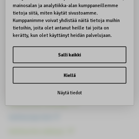
Kuksa
Kulttuurin haltijat
Kulttuurin harjoittamisrauha
Kulttuurinen identiteettivarkaus
Kulttuurinen kantokyky
Kulttuurinen kestävyys
Kulttuurinen omiminen
Kulttuurinen toimilupa
Kulttuuriperintö
Kulttuuriturvallisuus