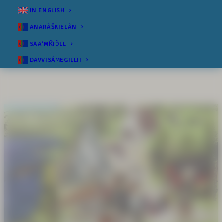
IN ENGLISH
ANARÂŠKIELÂN
SÄÄʹMǨIÕLL
DAVVISÁMEGILLII