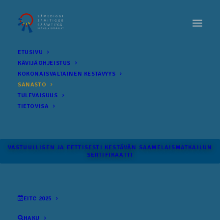
ETUSIVU
KÄVIJÄOHJEISTUS
KOKONAIS­VALTAINEN KESTÄVYYS
SANASTO
TULEVAISUUS
TIETOVISA
VASTUULLISEN JA EETTISESTI KESTÄVÄN SAAMELAISMATKAILUN
SERTIFIKAATTI
EITC 2025
HAKU