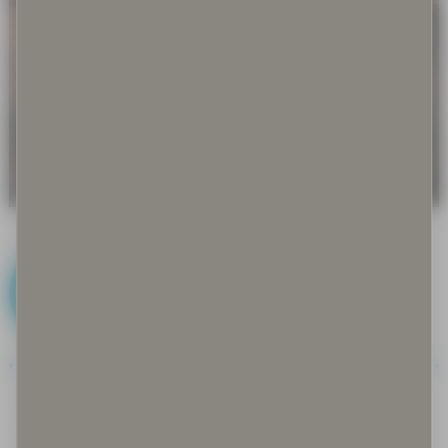
J
Joiku
Jokirantarauha