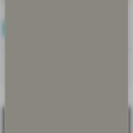
B
Bakteerit ja basillit