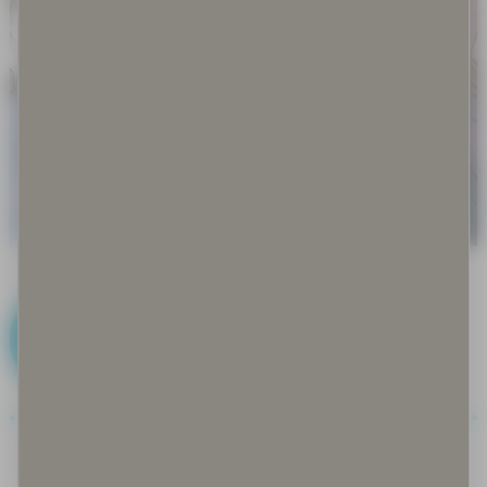
D
Disinformaatio ja misinformaatio