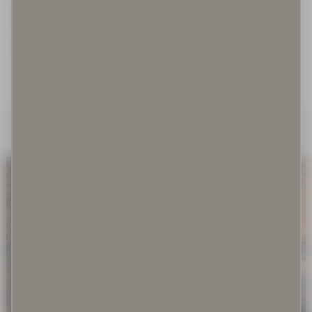
Irrallaan olevat koirat
Irrotettuna kontekstistaan