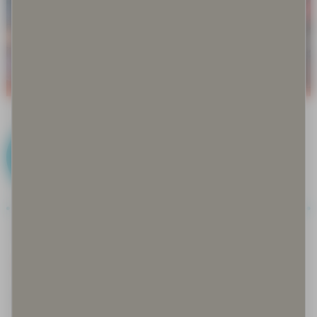
K
Kalastus
Keksityt perinteet
Keräily