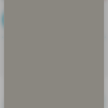
F
Faktat kohdallaan
Feikki eli fake