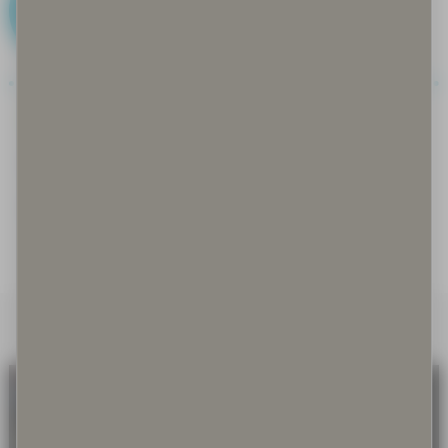
G
Gastronomia
Goahti
Guksi