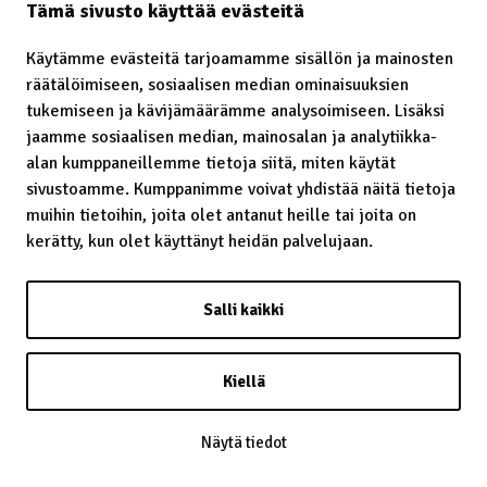
Tämä sivusto käyttää evästeitä
Käytämme evästeitä tarjoamamme sisällön ja mainosten
räätälöimiseen, sosiaalisen median ominaisuuksien
Laavu – lávvu
tukemiseen ja kävijämäärämme analysoimiseen. Lisäksi
jaamme sosiaalisen median, mainosalan ja analytiikka-
Laidunrauha
alan kumppaneillemme tietoja siitä, miten käytät
Lainatut perinteet
sivustoamme. Kumppanimme voivat yhdistää näitä tietoja
muihin tietoihin, joita olet antanut heille tai joita on
Lainsäädäntö
kerätty, kun olet käyttänyt heidän palvelujaan.
Lapin kaste
Salli kaikki
Lappalainen
Lappi
Kiellä
Lapsiin kohdistunut häirintä
Näytä tiedot
Leuʹdd