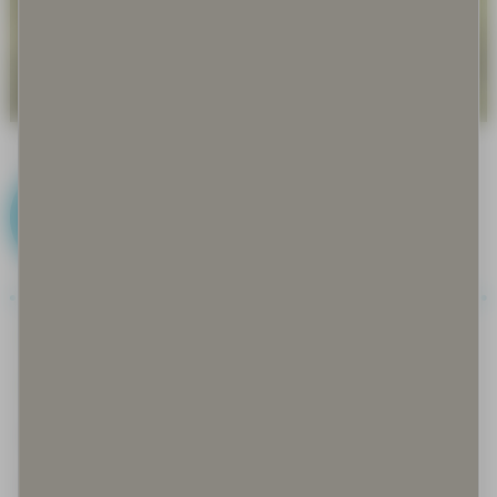
E
Eettinen kestävyys
Eettinen ohje
Ekologinen kantokyky
Ekologinen kestävyys