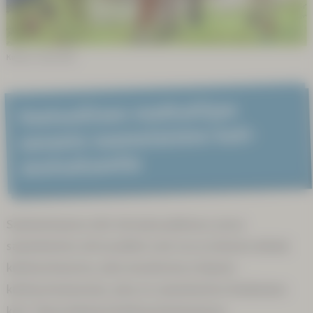
Kuvitus: Sunna Kitti
Vastuul­lisen matkai­lijan
sanasto saame­laisten koti­
seutu­alueel­le
Saamenmaassa olet vieraana paikassa, jossa
saamelaisten arki ja juhlat ovat osa arvokasta elävää
kulttuurimuotoa, joka muodostaa erityisen
kulttuurimaiseman, joka on saamelaisten ikiaikainen
koti. Tässä elävässä kulttuurimaisemassa