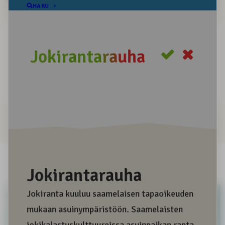
Positiivinen sana
Negatiivinen sana
Informatiivinen sana