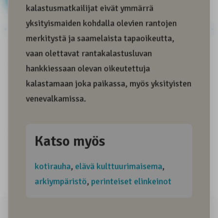
Aitous
Alkuperäiskansa
Alkuperäiskansamatkailu
Arkiympäristö
Arktinen ympäristö
Asiantuntemus