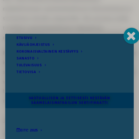
mahdollistetaan saamelaiskulttuurin elinvoimaisuus ja
siirtäminen tuleville sukupolville. Älä vaaranna omilla
toimillasi saamelaiskulttuurin rikkautta ja
monimuotoisuutta.
Meillä kaikilla on vastuu yhteisestä tulevaisuudestamme
kaikkialla siellä, minne tekojemme ja askeltemme
seuraamukset ylettyvät. Tehdään yhdessä tästä päivästä
vastuullisempi ja eettisesti kestävämpi, jotta
huomisenkin sukupolvilla on kaikki tämä kauneus ja
rikkaus elettävänä ja koettavana.
Jaa somessa