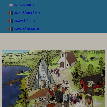
IN ENGLISH
ANARÂŠKIELÂN
SÄÄʹMǨIÕLL
DAVVISÁMEGILLII