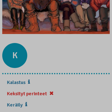
K
Kalastus
Keksityt perinteet
Keräily