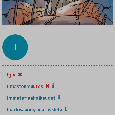
I
Iglu
Ilmastonmuutos
Immateriaalioikeudet
Inarinsaame, anarâškielâ