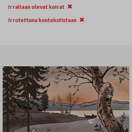
Irrallaan olevat koirat
Irrotettuna kontekstistaan