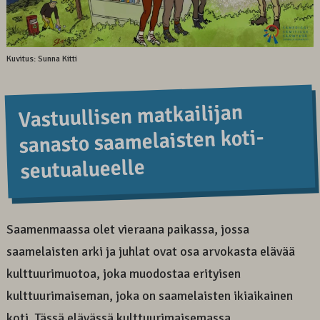
Kuvitus: Sunna Kitti
Vastuul­lisen matkai­lijan
sanasto saame­laisten koti­
seutu­alueel­le
Saamenmaassa olet vieraana paikassa, jossa
saamelaisten arki ja juhlat ovat osa arvokasta elävää
kulttuurimuotoa, joka muodostaa erityisen
kulttuurimaiseman, joka on saamelaisten ikiaikainen
koti. Tässä elävässä kulttuurimaisemassa