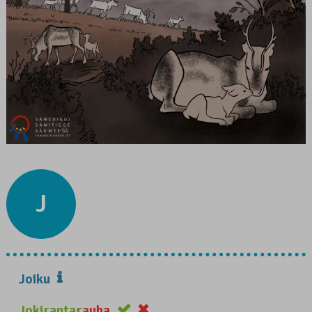
J
Joiku
Jokirantarauha