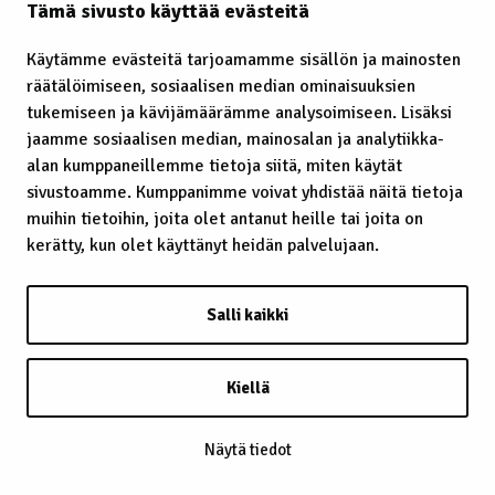
Tämä sivusto käyttää evästeitä
Käytämme evästeitä tarjoamamme sisällön ja mainosten
räätälöimiseen, sosiaalisen median ominaisuuksien
Laavu – lávvu
tukemiseen ja kävijämäärämme analysoimiseen. Lisäksi
jaamme sosiaalisen median, mainosalan ja analytiikka-
Laidunrauha
alan kumppaneillemme tietoja siitä, miten käytät
Lainatut perinteet
sivustoamme. Kumppanimme voivat yhdistää näitä tietoja
muihin tietoihin, joita olet antanut heille tai joita on
Lainsäädäntö
kerätty, kun olet käyttänyt heidän palvelujaan.
Lapin kaste
Salli kaikki
Lappalainen
Lappi
Kiellä
Lapsiin kohdistunut häirintä
Näytä tiedot
Leuʹdd