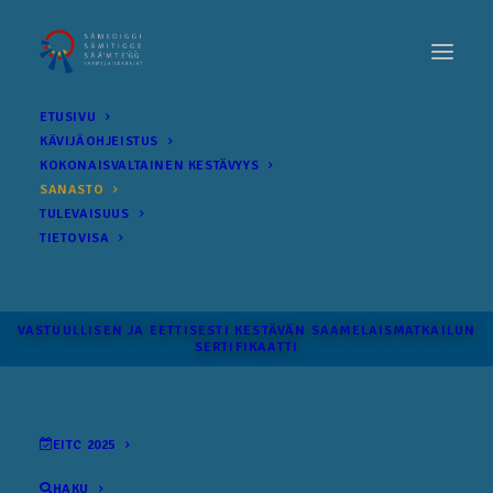
ETUSIVU
KÄVIJÄOHJEISTUS
KOKONAIS­VALTAINEN KESTÄVYYS
SANASTO
TULEVAISUUS
TIETOVISA
VASTUULLISEN JA EETTISESTI KESTÄVÄN SAAMELAISMATKAILUN
SERTIFIKAATTI
EITC 2025
HAKU