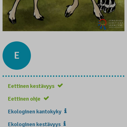
E
Eettinen kestävyys
Eettinen ohje
Ekologinen kantokyky
Ekologinen kestävyys