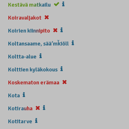
Kestävä matkailu
Koiravaljakot
Koirien kiinnipito
Koltansaame, sääʹmǩiõll
Koltta-alue
Kolttien kyläkokous
Koskematon erämaa
Kota
Kotirauha
Kotitarve