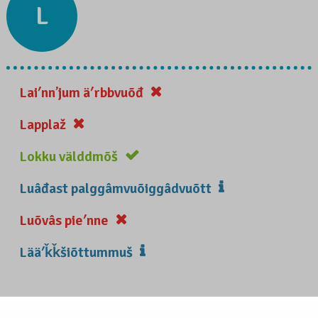
L
Laiʹnnʼjum äʹrbbvuõđ
Lapplaž
Lokku välddmõš
Luâđast palggâmvuõiggâdvuõtt
Luõvâs pieʹnne
Lääʹǩǩšiõttummuš