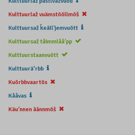
Kulttuurlaž pâstlvažvuõđ
Kulttuurlaž vuämstõõllmõš
Kulttuursaž ǩeâllʼjemvuõtt
Kulttuursaž tåimmlååʹpp
Kulttuurstaanvuõtt
Kulttuuräʹrbb
Kuõrbbvaartõs
Kååvas
Käuʹnnen âânnmõš