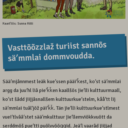
Kaartʼtõs: Sunna Kitti
Vasttõõzzlaž turiist sannõs
säʹmmlai dommvoudda.
Sääʹmjânnmest leäk kueʹssen pääiʹǩest, koʹst säʹmmlai
argg da juuʹhl liâ pieʹǩǩen kaallšõs jieʹlli kulttuurmaall,
koʹst šâdd jiijjâsnallšem kulttuurkueʹstelm, kååʹtt lij
säʹmmlai tuâlʼjõž päiʹǩǩ. Tän jieʹlli kulttuurkueʹstlmest
vueiʹtlvââʹstet sääʹmkulttuur jieʹllemviõkkvuõtt da
serddmõš pueʹtti puõlvvõõǥǥid. Jeäʹl vaarâd jiijjad