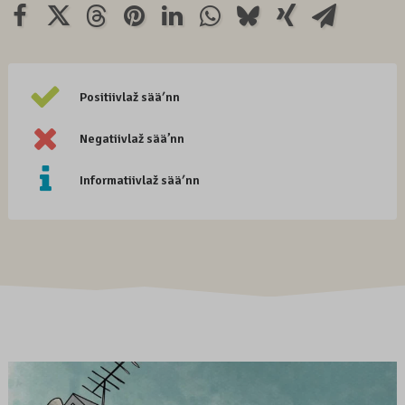
Positiivlaž sääʹnn
Negatiivlaž sää’nn
Informatiivlaž sääʹnn