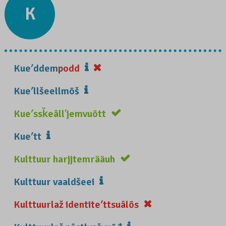
K
Kueʹddempodd
Kueʹllšeellmõš
Kueʹssǩeâllʼjemvuõtt
Kueʹtt
Kulttuur harjjtemrääuh
Kulttuur vaaldšeei
Kulttuurlaž identiteʹttsuâlõs