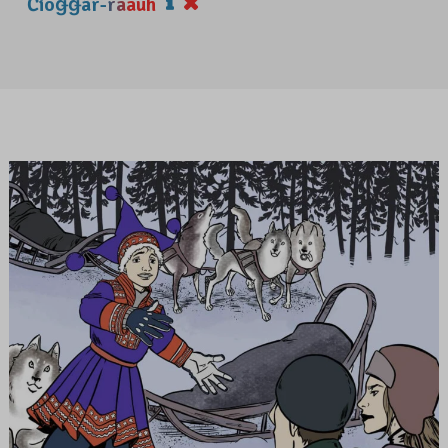
Čiõǥǥâr-rääuh