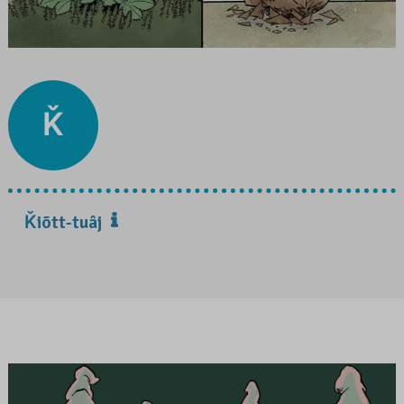
Ǩ
Ǩiõtt-tuâj