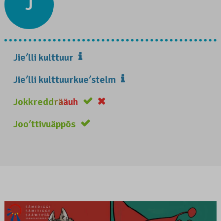
J
Jieʹlli kulttuur
Jieʹlli kulttuurkueʹstelm
Jokkreddrääuh
Jooʹttivuäppõs