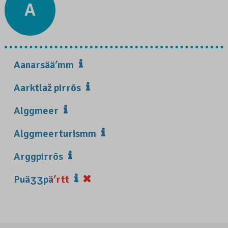
A
Aanarsääʹmm
Aarktlaž pirrõs
Alggmeer
Alggmeerturismm
Arggpirrõs
Puäʒʒpäʹrtt