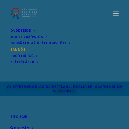
OUDDSEIDD
JOOʹTTIVUÄʹPSTÕS
OBBVÄÄLDLAŽ ǨEÂLLʼJEMVUÕTT
SANNÕS
PUÕʹTTIÄIʹǦǦ
TEÂTTǨEÂLBB
VAʹSTTEEMVUÕĐLAŽ DA EETTLÂNJI ǨEÂLLʼJEEI SÄÄʹM­TURIISM
SERTIFIKATT
EITC 2025
OOCCÂM