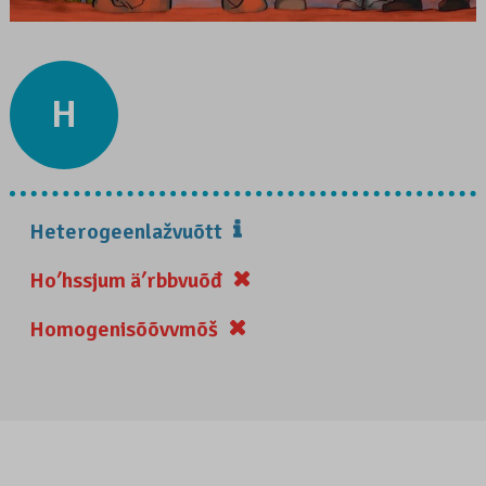
H
Heterogeenlažvuõtt
Hoʹhssjum äʹrbbvuõđ
Homogenisõõvvmõš