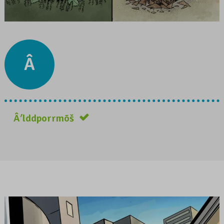
Â
Âʹlddporrmõš