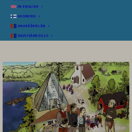
IN ENGLISH
SUOMEKSI
ANARÂŠKIELÂN
DAVVISÁMEGILLII