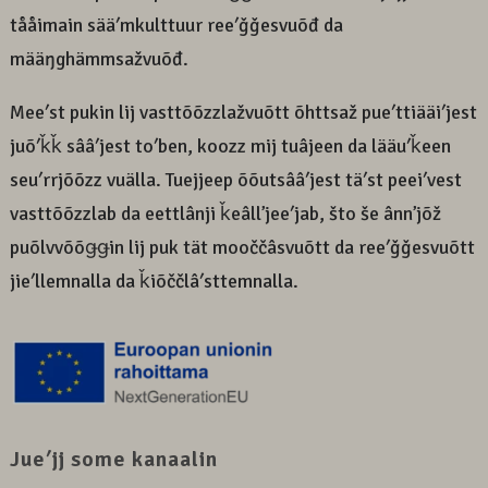
tååimain sääʹmkulttuur reeʹǧǧesvuõđ da
määŋghämmsažvuõđ.
Meeʹst pukin lij vasttõõzzlažvuõtt õhttsaž pueʹttiääiʹjest
juõʹǩǩ sââʹjest toʹben, koozz mij tuâjeen da lääuʹǩeen
seuʹrrjõõzz vuälla. Tuejjeep õõutsââʹjest täʹst peeiʹvest
vasttõõzzlab da eettlânji ǩeâllʼjeeʹjab, što še ânnʼjõž
puõlvvõõǥǥin lij puk tät mooččâsvuõtt da reeʹǧǧesvuõtt
jieʹllemnalla da ǩiõččlâʹsttemnalla.
Jueʹjj some kanaalin