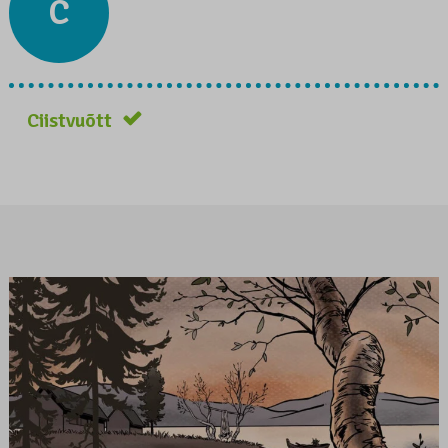
C
Ciistvuõtt