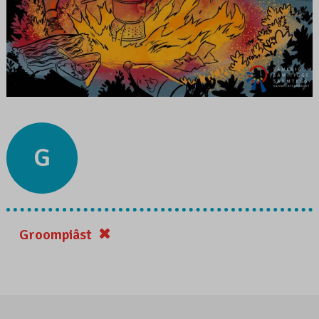
G
Groompiâst