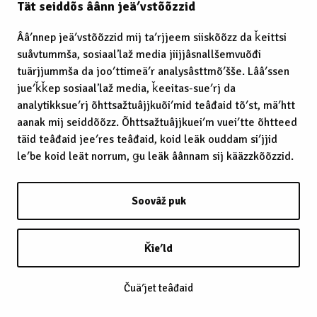
Tät seiddõs âânn jeäʹvstõõzzid
Ââʹnnep jeäʹvstõõzzid mij taʹrjjeem siiskõõzz da ǩeittsi
suåvtummša, sosiaalʼlaž media jiijjâsnallšemvuõđi
tuärjjummša da jooʹttimeäʹr analysâsttmõʹšše. Lââʹssen
jueʹǩǩep sosiaalʼlaž media, ǩeeitas-sueʹrj da
analytikksueʹrj õhttsažtuâjjkuõiʹmid teâđaid tõʹst, mäʹhtt
aanak mij seiddõõzz. Õhttsažtuâjjkueiʹm vueiʹtte õhtteed
täid teâđaid jeeʹres teâđaid, koid leäk ouddam siʹjjid
leʹbe koid leät norrum, ǥu leäk âânnam sij kääzzkõõzzid.
Soovâž puk
Ǩieʹld
Čuäʹjet teâđaid