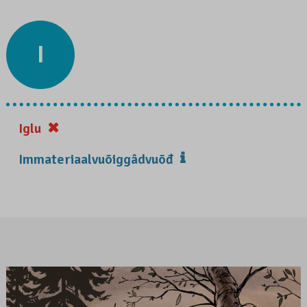
I
Iglu
Immateriaalvuõiggâdvuõđ