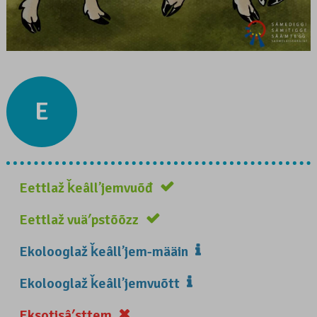
E
Eettlaž ǩeâllʼjemvuõđ
Eettlaž vuäʹpstõõzz
Ekolooglaž ǩeâllʼjem-määin
Ekolooglaž ǩeâllʼjemvuõtt
Eksotisâʹsttem