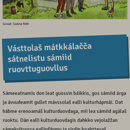
Govat: Sunna Kitti
Vásttolaš mátkkálačča
sátnelistu sámiid
ruovttuguovllus
Sámeeatnamis don leat guossin báikkis, gos sámiid árga
ja ávvudeamit gullet mávssolaš ealli kulturhápmái. Dat
hábme erenoamáš kulturduovdaga, mii lea sámiid agálaš
ruoktu. Dán ealli kulturduovdagis dahkko vejolažžan
sámekultuvrra eallinfápmu ja sirdin boahttevaš