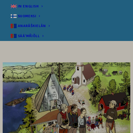
IN ENGLISH
SUOMEKSI
ANARÂŠKIELÂN
SÄÄʹMǨIÕLL