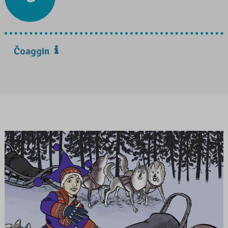
Čoaggin