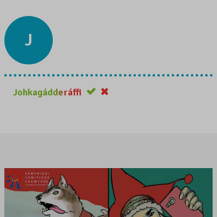
J
Johkagádderáffi