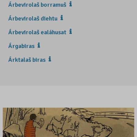
Árbevirolaš borramuš
Árbevirolaš diehtu
Árbevirolaš ealáhusat
Árgabiras
Árktalaš biras