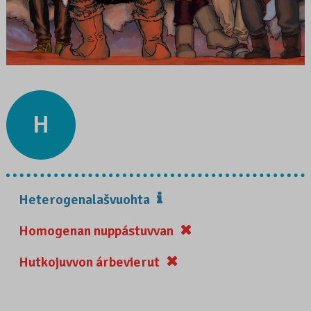
H
Heterogenalašvuohta
Homogenan nuppástuvvan
Hutkojuvvon árbevierut