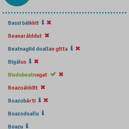
Bassi báikkit
Beanaráiddut
Beatnagiid doallan gitta
Bigálus
Bivdobeatnagat
Boazoáiddit
Boazobárti
Boazodoallu
Boazu