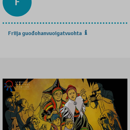
F
Friija guođohanvuoigatvuohta