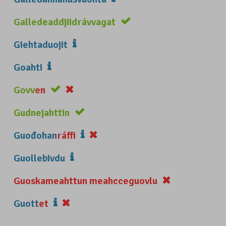
Galledeaddjiidrávvagat
Giehtaduojit
Goahti
Govven
Gudnejahttin
Guođohanráffi
Guollebivdu
Guoskameahttun meahcceguovlu
Guottet