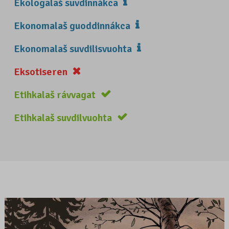
Ekologalaš suvdinnákca
Ekonomalaš guoddinnákca
Ekonomalaš suvdilisvuohta
Eksotiseren
Etihkalaš rávvagat
Etihkalaš suvdilvuohta