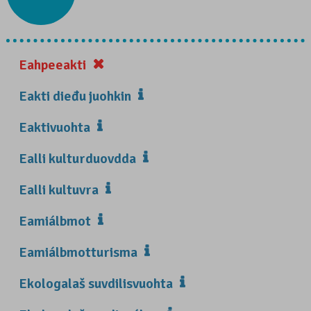
Eahpeeakti
Eakti dieđu juohkin
Eaktivuohta
Ealli kulturduovdda
Ealli kultuvra
Eamiálbmot
Eamiálbmotturisma
Ekologalaš suvdilisvuohta