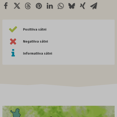
Positiiva sátni
Negatiiva sátni
Informatiiva sátni