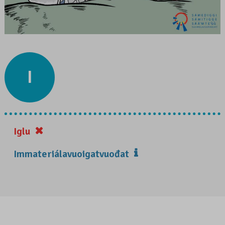
I
Iglu
Immateriálavuoigatvuođat