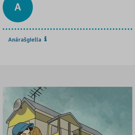
A
Anárašgiella