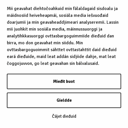
Mii geavahat diehtočoahkuid min fálaldagaid sisdoalu ja
máidnosiid heiveheapmái, sosiála media iešvuođaid
doarjumii ja min geavaheaddjimeari analyseremii. Lassin
mii juohkit min sosiála media, máinnussuorggi ja
analytihkkasuorggi ovttasbargoguimmiide dieđuid dan
birra, mo don geavahat min siiddu. Min
ovttasbargoguoimmit sáhttet ovttastahttit daid dieđuid
eará dieđuide, maid leat addán sidjiide dahje, mat leat
čoggojuvvon, go leat geavahan sin bálvalusaid.
Mieđit buot
Gieldde
Čájet dieđuid