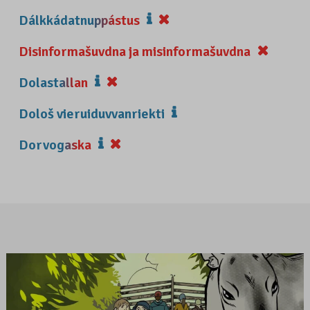
Dálkkádatnuppástus
Disinformašuvdna ja misinformašuvdna
Dolastallan
Dološ vieruiduvvanriekti
Dorvogaska