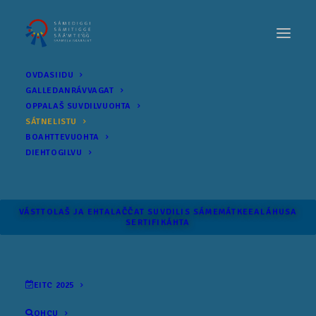
OVDASIIDU
GALLEDANRÁVVAGAT
OPPALAŠ SUVDILVUOHTA
SÁTNELISTU
BOAHTTEVUOHTA
DIEHTOGILVU
VÁSTTOLAŠ JA EHTALAČČAT SUVDILIS SÁME­MÁTKEEALÁHUSA
SERTIFIKÁHTA
EITC 2025
OHCU