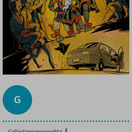
G
Galledannanusvuohta