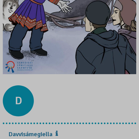
D
Davvisámegiella