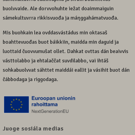
buolvvaide. Ale dorvvohuhte iežat doaimmaiguin
sámekultuvrra rikkisvuođa ja máŋggahámatvuođa.
Mis buohkain lea ovddasvástádus min oktasaš
boahttevuođas buot báikkiin, maidda min daguid ja
luottaid čuovvumušat ollet. Dahkat ovttas dán beaivvis
vásttolabbo ja ehtalaččat suvdilabbo, vai ihtáš
sohkabuolvvat sáhttet maiddái eallit ja vásihit buot dán
čábbodaga ja riggodaga.
Juoge sosiála medias