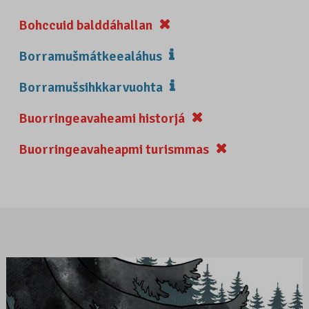
Bohccuid balddáhallan
Borramušmátkeealáhus
Borramušsihkkarvuohta
Buorringeavaheami historjá
Buorringeavaheapmi turismmas