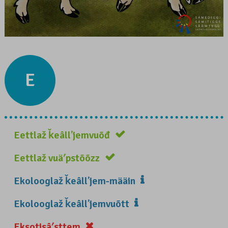
E
Eettlaž ǩeâllʼjemvuõđ
Eettlaž vuäʹpstõõzz
Ekolooglaž ǩeâllʼjem-määin
Ekolooglaž ǩeâllʼjemvuõtt
Eksotisâʹsttem