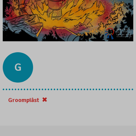
G
Groompiâst