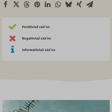
Positiivlaž sääʹnn
Negatiivlaž sää’nn
Informatiivlaž sääʹnn