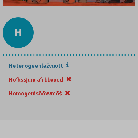
H
Heterogeenlažvuõtt
Hoʹhssjum äʹrbbvuõđ
Homogenisõõvvmõš