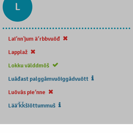
L
Laiʹnnʼjum äʹrbbvuõđ
Lapplaž
Lokku välddmõš
Luâđast palggâmvuõiggâdvuõtt
Luõvâs pieʹnne
Lääʹǩǩšiõttummuš