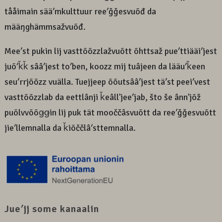
tååimain sääʹmkulttuur reeʹǧǧesvuõđ da
määŋghämmsažvuõđ.
Meeʹst pukin lij vasttõõzzlažvuõtt õhttsaž pueʹttiääiʹjest
juõʹǩǩ sââʹjest toʹben, koozz mij tuâjeen da lääuʹǩeen
seuʹrrjõõzz vuälla. Tuejjeep õõutsââʹjest täʹst peeiʹvest
vasttõõzzlab da eettlânji ǩeâllʼjeeʹjab, što še ânnʼjõž
puõlvvõõǥǥin lij puk tät mooččâsvuõtt da reeʹǧǧesvuõtt
jieʹllemnalla da ǩiõččlâʹsttemnalla.
Jueʹjj some kanaalin