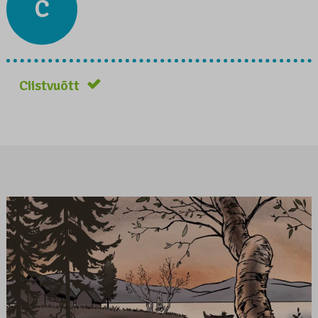
C
Ciistvuõtt