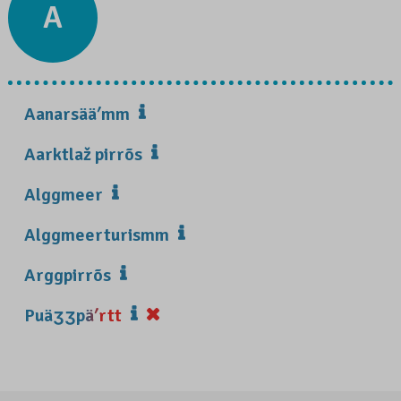
A
Aanarsääʹmm
Aarktlaž pirrõs
Alggmeer
Alggmeerturismm
Arggpirrõs
Puäʒʒpäʹrtt