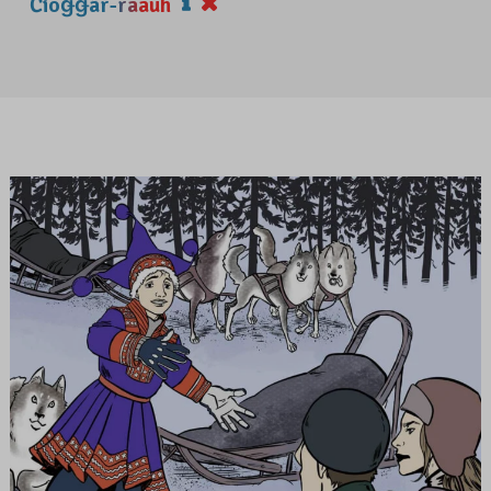
Čiõǥǥâr-rääuh