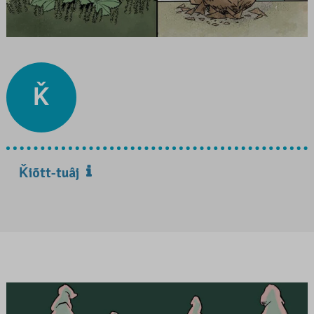
Ǩ
Ǩiõtt-tuâj