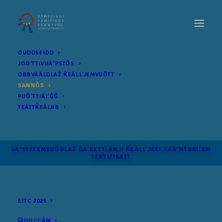
OUDDSEIDD
JOOʹTTIVUÄʹPSTÕS
OBBVÄÄLDLAŽ ǨEÂLLʼJEMVUÕTT
SANNÕS
PUÕʹTTIÄIʹǦǦ
TEÂTTǨEÂLBB
VAʹSTTEEMVUÕĐLAŽ DA EETTLÂNJI ǨEÂLLʼJEEI SÄÄʹM­TURIISM
SERTIFIKATT
EITC 2025
OOCCÂM