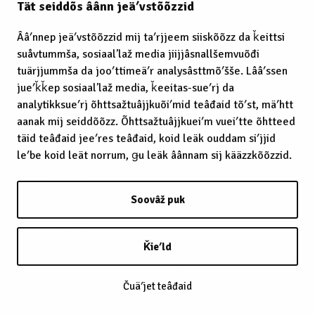
Tät seiddõs âânn jeäʹvstõõzzid
Ââʹnnep jeäʹvstõõzzid mij taʹrjjeem siiskõõzz da ǩeittsi
suåvtummša, sosiaalʼlaž media jiijjâsnallšemvuõđi
tuärjjummša da jooʹttimeäʹr analysâsttmõʹšše. Lââʹssen
jueʹǩǩep sosiaalʼlaž media, ǩeeitas-sueʹrj da
analytikksueʹrj õhttsažtuâjjkuõiʹmid teâđaid tõʹst, mäʹhtt
aanak mij seiddõõzz. Õhttsažtuâjjkueiʹm vueiʹtte õhtteed
täid teâđaid jeeʹres teâđaid, koid leäk ouddam siʹjjid
leʹbe koid leät norrum, ǥu leäk âânnam sij kääzzkõõzzid.
Soovâž puk
Ǩieʹld
Čuäʹjet teâđaid