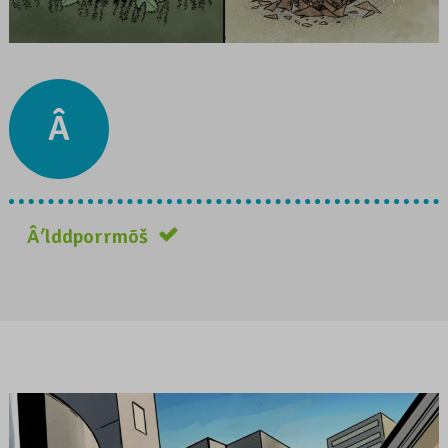
Â
Âʹlddporrmõš