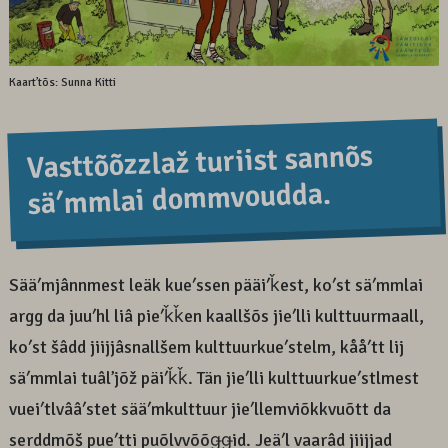
Kaartʼtõs: Sunna Kitti
Vasttõõzzlaž turiist sannõs
säʹmmlai dommvoudda.
Sääʹmjânnmest leäk kueʹssen pääiʹǩest, koʹst säʹmmlai
argg da juuʹhl liâ pieʹǩǩen kaallšõs jieʹlli kulttuurmaall,
koʹst šâdd jiijjâsnallšem kulttuurkueʹstelm, kååʹtt lij
säʹmmlai tuâlʼjõž päiʹǩǩ. Tän jieʹlli kulttuurkueʹstlmest
vueiʹtlvââʹstet sääʹmkulttuur jieʹllemviõkkvuõtt da
serddmõš pueʹtti puõlvvõõǥǥid. Jeäʹl vaarâd jiijjad