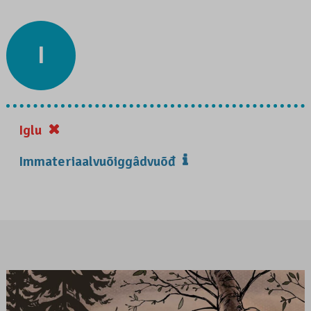
I
Iglu
Immateriaalvuõiggâdvuõđ