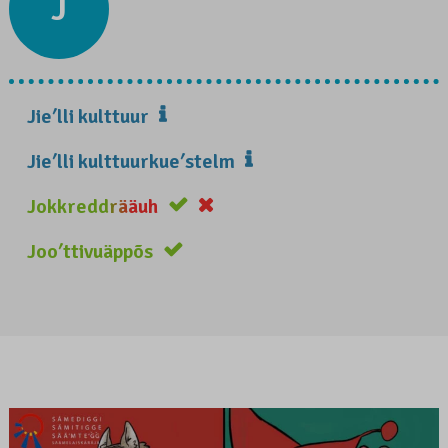
J
Jieʹlli kulttuur
Jieʹlli kulttuurkueʹstelm
Jokkreddrääuh
Jooʹttivuäppõs