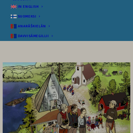
IN ENGLISH
SUOMEKSI
ANARÂŠKIELÂN
DAVVISÁMEGILLII