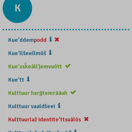
K
Kueʹddempodd
Kueʹllšeellmõš
Kueʹssǩeâllʼjemvuõtt
Kueʹtt
Kulttuur harjjtemrääuh
Kulttuur vaaldšeei
Kulttuurlaž identiteʹttsuâlõs