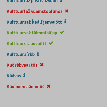
Kulttuurlaž pâstlvažvuõđ
Kulttuurlaž vuämstõõllmõš
Kulttuursaž ǩeâllʼjemvuõtt
Kulttuursaž tåimmlååʹpp
Kulttuurstaanvuõtt
Kulttuuräʹrbb
Kuõrbbvaartõs
Kååvas
Käuʹnnen âânnmõš