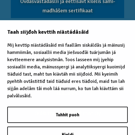
Ovdâsvástádâslii já eettisávt kilelis sämi­
mađhâšem sertifikaat
Taah siijđoh kevttih niästádâsâid
EITC 2025
Mij kevttip niästádâsâid mii faallâm siskáldâs já máinusij
hammiimân, sosiaallii media jiešvuođâi tuárjumân já
kevtteemere analysistmân. Toos lasseen mij jyehip
sosiaallii media, máinussyergi já analytiiksyergi kuoimijd
tiäđuid tast, maht tun kiävtáh mii siijđoid. Mii kyeimih
pyehtih ovtâstittiđ taid tiäđuid eres tiäđoid, maid tun lah
© 2025 Sämimađhâšem, Puoh vuoigâdvuođah
sijjân adelâm tâi moh láá nurrum, ko tun lah kiävttám sii
tuállojeh.
palvâlusâid.
Olášuttem:
Cron Solution Oy
Tuhhit puoh
Kieldi