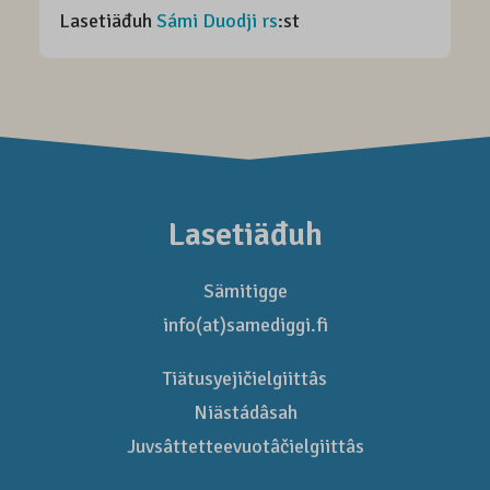
Lasetiäđuh
Sámi Duodji rs
:st
Lasetiäđuh
Sämitigge
info(at)samediggi.fi
Tiätusyejičielgiittâs
Niästádâsah
Juvsâttetteevuotâčielgiittâs