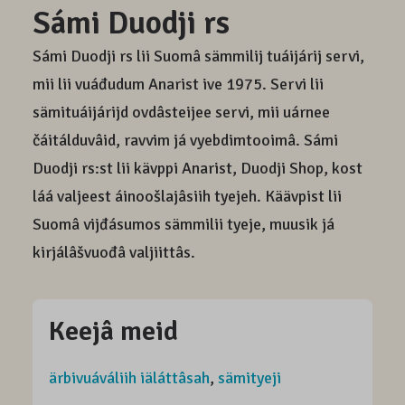
Sámi Duodji rs
Sámi Duodji rs lii Suomâ sämmilij tuáijárij servi,
mii lii vuáđudum Anarist ive 1975. Servi lii
sämituáijárijd ovdâsteijee servi, mii uárnee
čáitálduvâid, ravvim já vyebdimtooimâ. Sámi
Duodji rs:st lii kävppi Anarist, Duodji Shop, kost
láá valjeest áinoošlajâsiih tyejeh. Käävpist lii
Suomâ vijđásumos sämmilii tyeje, muusik já
kirjálâšvuođâ valjiittâs.
Keejâ meid
ärbivuáváliih iäláttâsah
,
sämityeji