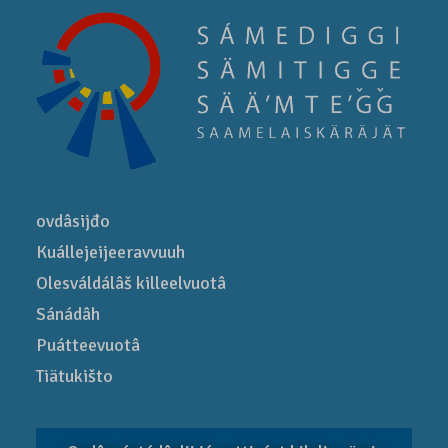
ovdâsijđo
Kuállejeijeeravvuuh
Olesváldálâš killeelvuotâ
Sánádâh
Puátteevuotâ
Tiätukišto