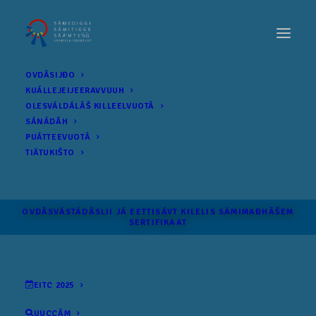
OVDÂSIJĐO
KUÁLLEJEIJEERAVVUUH
OLESVÁLDÁLÂŠ KILLEELVUOTÂ
SÁNÁDÂH
PUÁTTEEVUOTÂ
TIÄTUKIŠTO
OVDÂSVÁSTÁDÂSLII JÁ EETTISÁVT KILELIS SÄMI­MAĐHÂŠEM
SERTIFIKAAT
EITC 2025
UUCCÂM