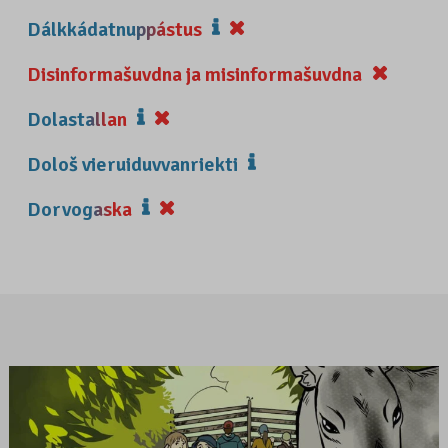
Dálkkádatnuppástus
Disinformašuvdna ja misinformašuvdna
Dolastallan
Dološ vieruiduvvanriekti
Dorvogaska