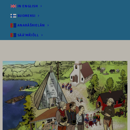
IN ENGLISH
SUOMEKSI
ANARÂŠKIELÂN
SÄÄʹMǨIÕLL