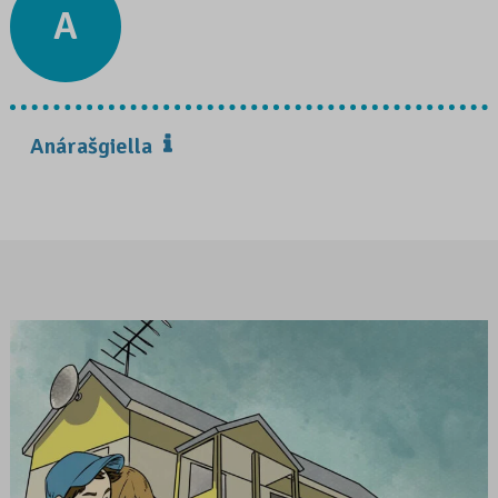
A
Anárašgiella