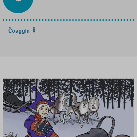
Čoaggin