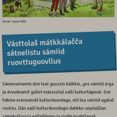
Govat: Sunna Kitti
Vásttolaš mátkkálačča
sátnelistu sámiid
ruovttuguovllus
Sámeeatnamis don leat guossin báikkis, gos sámiid árga
ja ávvudeamit gullet mávssolaš ealli kulturhápmái. Dat
hábme erenoamáš kulturduovdaga, mii lea sámiid agálaš
ruoktu. Dán ealli kulturduovdagis dahkko vejolažžan
sámekultuvrra eallinfápmu ja sirdin boahttevaš