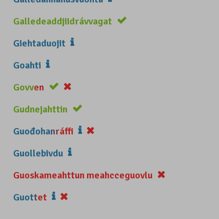
Galledeaddjiidrávvagat
Giehtaduojit
Goahti
Govven
Gudnejahttin
Guođohanráffi
Guollebivdu
Guoskameahttun meahcceguovlu
Guottet