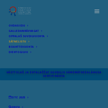
OVDASIIDU
GALLEDANRÁVVAGAT
OPPALAŠ SUVDILVUOHTA
SÁTNELISTU
BOAHTTEVUOHTA
DIEHTOGILVU
VÁSTTOLAŠ JA EHTALAČČAT SUVDILIS SÁME­MÁTKEEALÁHUSA
SERTIFIKÁHTA
EITC 2025
OHCU