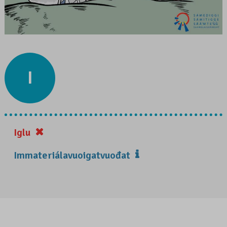
I
Iglu
Immateriálavuoigatvuođat