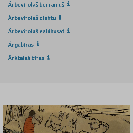
Árbevirolaš borramuš
Árbevirolaš diehtu
Árbevirolaš ealáhusat
Árgabiras
Árktalaš biras