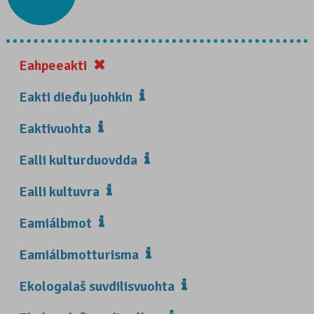
Eahpeeakti
Eakti dieđu juohkin
Eaktivuohta
Ealli kulturduovdda
Ealli kultuvra
Eamiálbmot
Eamiálbmotturisma
Ekologalaš suvdilisvuohta