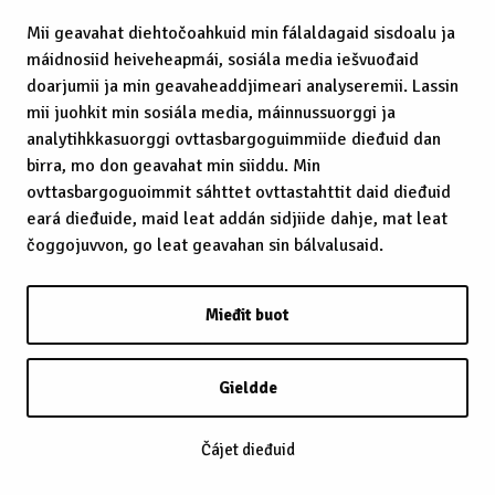
Mii geavahat diehtočoahkuid min fálaldagaid sisdoalu ja
máidnosiid heiveheapmái, sosiála media iešvuođaid
doarjumii ja min geavaheaddjimeari analyseremii. Lassin
mii juohkit min sosiála media, máinnussuorggi ja
analytihkkasuorggi ovttasbargoguimmiide dieđuid dan
birra, mo don geavahat min siiddu. Min
ovttasbargoguoimmit sáhttet ovttastahttit daid dieđuid
eará dieđuide, maid leat addán sidjiide dahje, mat leat
čoggojuvvon, go leat geavahan sin bálvalusaid.
Mieđit buot
Gieldde
Čájet dieđuid