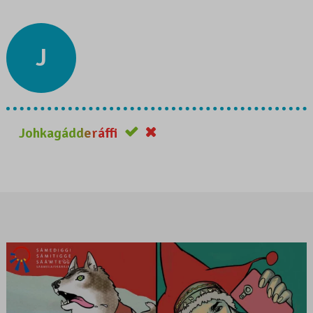
J
Johkagádderáffi