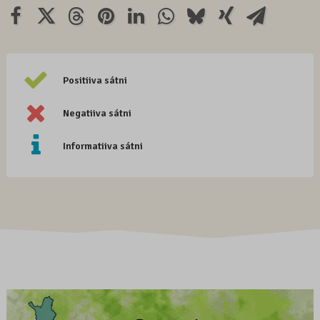
Positiiva sátni
Negatiiva sátni
Informatiiva sátni