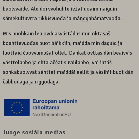
buolvvaide. Ale dorvvohuhte iežat doaimmaiguin
sámekultuvrra rikkisvuođa ja máŋggahámatvuođa.
Mis buohkain lea ovddasvástádus min oktasaš
boahttevuođas buot báikkiin, maidda min daguid ja
luottaid čuovvumušat ollet. Dahkat ovttas dán beaivvis
vásttolabbo ja ehtalaččat suvdilabbo, vai ihtáš
sohkabuolvvat sáhttet maiddái eallit ja vásihit buot dán
čábbodaga ja riggodaga.
Juoge sosiála medias