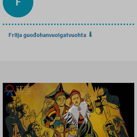
F
Friija guođohanvuoigatvuohta