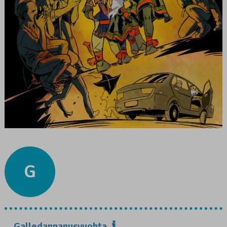
G
Galledannanusvuohta