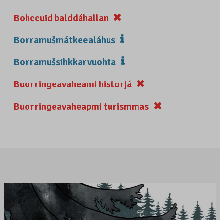
Bohccuid balddáhallan
Borramušmátkeealáhus
Borramušsihkkarvuohta
Buorringeavaheami historjá
Buorringeavaheapmi turismmas