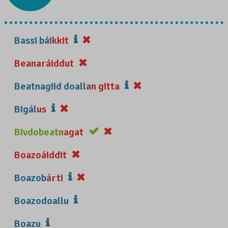
Bassi báikkit
Beanaráiddut
Beatnagiid doallan gitta
Bigálus
Bivdobeatnagat
Boazoáiddit
Boazobárti
Boazodoallu
Boazu