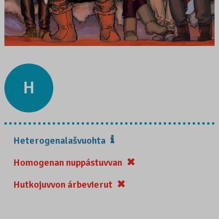
H
Heterogenalašvuohta
Homogenan nuppástuvvan
Hutkojuvvon árbevierut