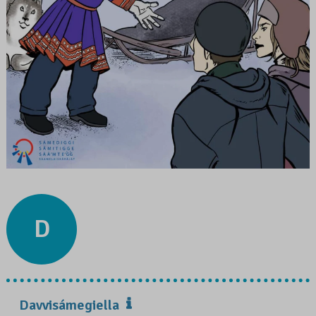
D
Davvisámegiella