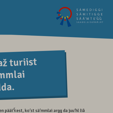
ž turiist
ʹmmlai
da.
 pääiʹǩest, koʹst säʹmmlai argg da juuʹhl liâ