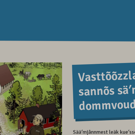
Vasttõõzzla
sannõs sä
dommvoud
Sääʹmjânnmest leäk kueʹssen