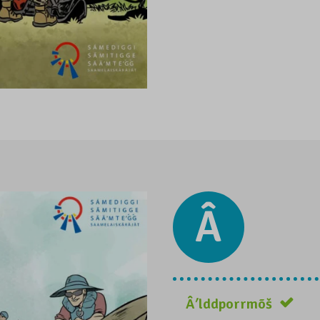
Â
Âʹlddporrmõš