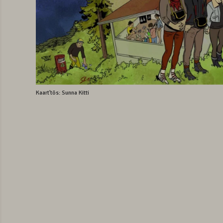
Kaartʼtõs: Sunna Kitti