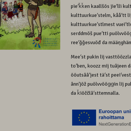
pieʹǩǩen kaallšõs jieʹlli ku
kulttuurkueʹstelm, kååʹtt lij
kulttuurkueʹstlmest vueiʹtl
serddmõš pueʹtti puõlvvõõǥǥ
reeʹǧǧesvuõđ da määŋghä
Meeʹst pukin lij vasttõõzzla
toʹben, koozz mij tuâjeen d
õõutsââʹjest täʹst peeiʹvest
ânnʼjõž puõlvvõõǥǥin lij p
da ǩiõččlâʹsttemnalla.