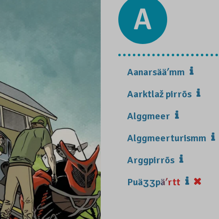
A
Aanarsääʹmm
Aarktlaž pirrõs
Alggmeer
Alggmeerturismm
Arggpirrõs
Puäʒʒpäʹrtt