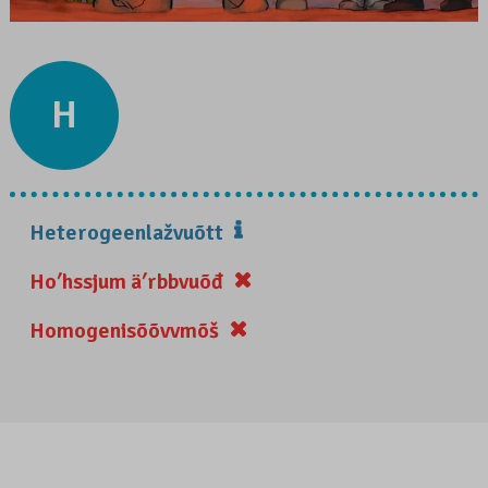
H
Heterogeenlažvuõtt
Hoʹhssjum äʹrbbvuõđ
Homogenisõõvvmõš