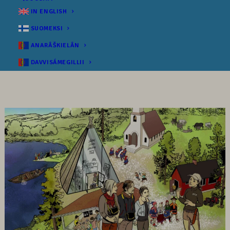
IN ENGLISH
SUOMEKSI
ANARÂŠKIELÂN
DAVVISÁMEGILLII