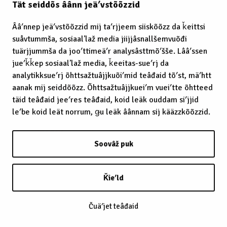
Tät seiddõs âânn jeäʹvstõõzzid
Ââʹnnep jeäʹvstõõzzid mij taʹrjjeem siiskõõzz da ǩeittsi
suåvtummša, sosiaalʼlaž media jiijjâsnallšemvuõđi
tuärjjummša da jooʹttimeäʹr analysâsttmõʹšše. Lââʹssen
jueʹǩǩep sosiaalʼlaž media, ǩeeitas-sueʹrj da
analytikksueʹrj õhttsažtuâjjkuõiʹmid teâđaid tõʹst, mäʹhtt
aanak mij seiddõõzz. Õhttsažtuâjjkueiʹm vueiʹtte õhtteed
täid teâđaid jeeʹres teâđaid, koid leäk ouddam siʹjjid
leʹbe koid leät norrum, ǥu leäk âânnam sij kääzzkõõzzid.
Soovâž puk
Ǩieʹld
Čuäʹjet teâđaid