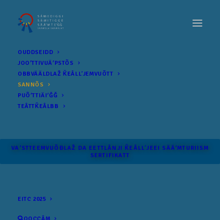
OUDDSEIDD
JOOʹTTIVUÄʹPSTÕS
OBBVÄÄLDLAŽ ǨEÂLLʼJEMVUÕTT
SANNÕS
PUÕʹTTIÄIʹǦǦ
TEÂTTǨEÂLBB
VAʹSTTEEMVUÕĐLAŽ DA EETTLÂNJI ǨEÂLLʼJEEI SÄÄʹM­TURIISM
SERTIFIKATT
EITC 2025
OOCCÂM