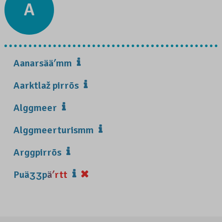
A
Aanarsääʹmm
Aarktlaž pirrõs
Alggmeer
Alggmeerturismm
Arggpirrõs
Puäʒʒpäʹrtt