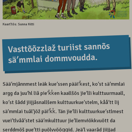
Kaartʼtõs: Sunna Kitti
Vasttõõzzlaž turiist sannõs
säʹmmlai dommvoudda.
Sääʹmjânnmest leäk kueʹssen pääiʹǩest, koʹst säʹmmlai
argg da juuʹhl liâ pieʹǩǩen kaallšõs jieʹlli kulttuurmaall,
koʹst šâdd jiijjâsnallšem kulttuurkueʹstelm, kååʹtt lij
säʹmmlai tuâlʼjõž päiʹǩǩ. Tän jieʹlli kulttuurkueʹstlmest
vueiʹtlvââʹstet sääʹmkulttuur jieʹllemviõkkvuõtt da
serddmõš pueʹtti puõlvvõõǥǥid. Jeäʹl vaarâd jiijjad