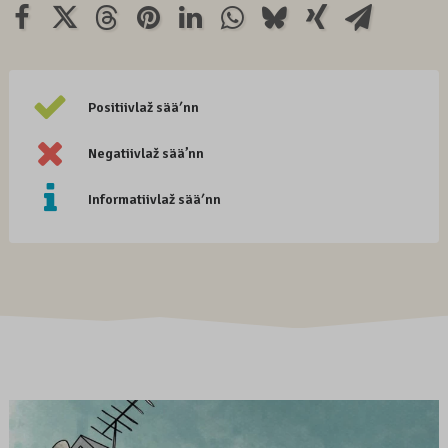
Positiivlaž sääʹnn
Negatiivlaž sää’nn
Informatiivlaž sääʹnn