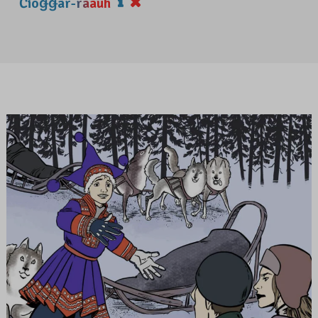
Čiõǥǥâr-rääuh