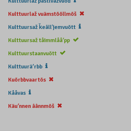
Kulttuurlaž pâstlvažvuõđ
Kulttuurlaž vuämstõõllmõš
Kulttuursaž ǩeâllʼjemvuõtt
Kulttuursaž tåimmlååʹpp
Kulttuurstaanvuõtt
Kulttuuräʹrbb
Kuõrbbvaartõs
Kååvas
Käuʹnnen âânnmõš