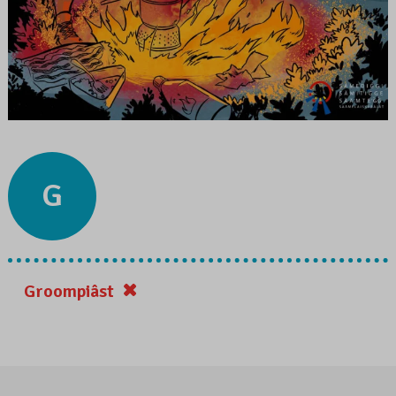
G
Groompiâst