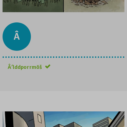
Â
Âʹlddporrmõš