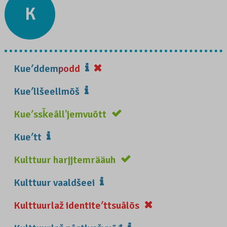
K
Kueʹddempodd
Kueʹllšeellmõš
Kueʹssǩeâllʼjemvuõtt
Kueʹtt
Kulttuur harjjtemrääuh
Kulttuur vaaldšeei
Kulttuurlaž identiteʹttsuâlõs