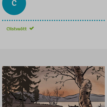
C
Ciistvuõtt