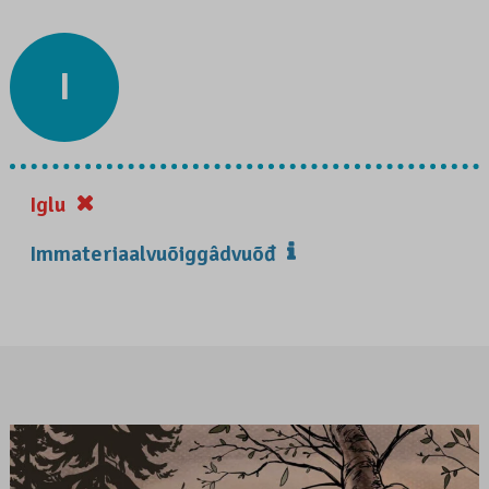
I
Iglu
Immateriaalvuõiggâdvuõđ