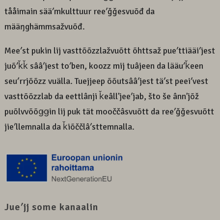
tååimain sääʹmkulttuur reeʹǧǧesvuõđ da
määŋghämmsažvuõđ.
Meeʹst pukin lij vasttõõzzlažvuõtt õhttsaž pueʹttiääiʹjest
juõʹǩǩ sââʹjest toʹben, koozz mij tuâjeen da lääuʹǩeen
seuʹrrjõõzz vuälla. Tuejjeep õõutsââʹjest täʹst peeiʹvest
vasttõõzzlab da eettlânji ǩeâllʼjeeʹjab, što še ânnʼjõž
puõlvvõõǥǥin lij puk tät mooččâsvuõtt da reeʹǧǧesvuõtt
jieʹllemnalla da ǩiõččlâʹsttemnalla.
Jueʹjj some kanaalin