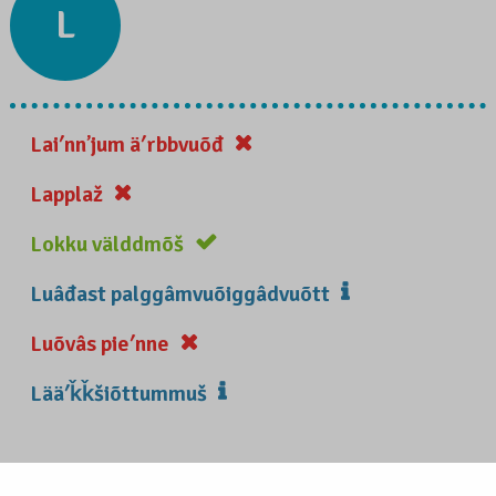
L
Laiʹnnʼjum äʹrbbvuõđ
Lapplaž
Lokku välddmõš
Luâđast palggâmvuõiggâdvuõtt
Luõvâs pieʹnne
Lääʹǩǩšiõttummuš