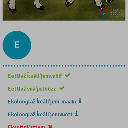
E
Eettlaž ǩeâllʼjemvuõđ
Eettlaž vuäʹpstõõzz
Ekolooglaž ǩeâllʼjem-määin
Ekolooglaž ǩeâllʼjemvuõtt
Eksotisâʹsttem