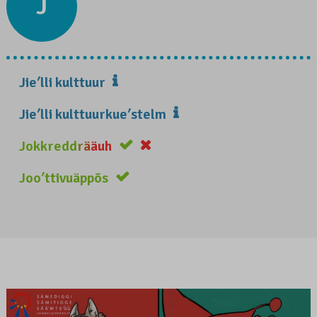
J
Jieʹlli kulttuur
Jieʹlli kulttuurkueʹstelm
Jokkreddrääuh
Jooʹttivuäppõs