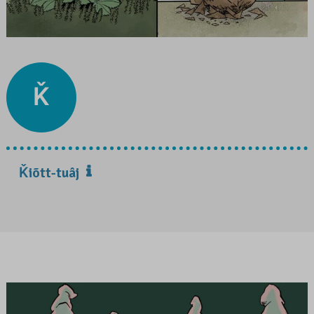
Ǩ
Ǩiõtt-tuâj