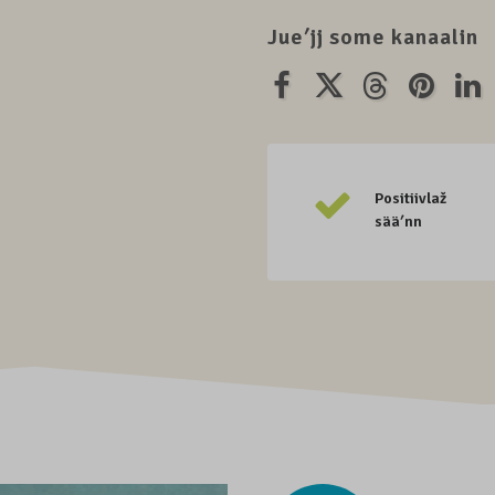
Jueʹjj some kanaalin
Positiivlaž
sääʹnn