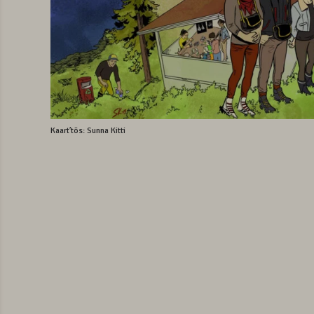
Kaartʼtõs: Sunna Kitti