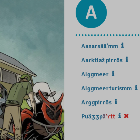
A
Aanarsääʹmm
Aarktlaž pirrõs
Alggmeer
Alggmeerturismm
Arggpirrõs
Puäʒʒpäʹrtt