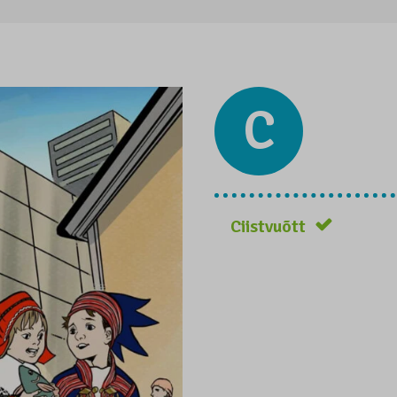
C
Ciistvuõtt