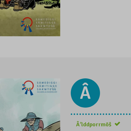
Â
Âʹlddporrmõš