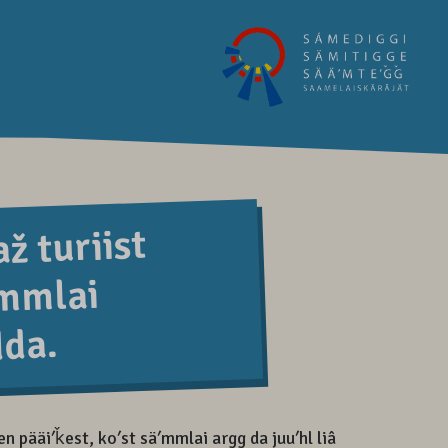
ž turiist
ʹmmlai
da.
 pääiʹǩest, koʹst säʹmmlai argg da juuʹhl liâ