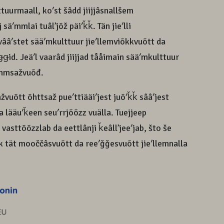
lttuurmaall, koʹst šâdd jiijjâsnallšem
 säʹmmlai tuâlʼjõž päiʹǩǩ. Tän jieʹlli
vââʹstet sääʹmkulttuur jieʹllemviõkkvuõtt da
id. Jeäʹl vaarâd jiijjad tååimain sääʹmkulttuur
mmsažvuõđ.
žvuõtt õhttsaž pueʹttiääiʹjest juõʹǩǩ sââʹjest
a lääuʹǩeen seuʹrrjõõzz vuälla. Tuejjeep
 vasttõõzzlab da eettlânji ǩeâllʼjeeʹjab, što še
uk tät mooččâsvuõtt da reeʹǧǧesvuõtt jieʹllemnalla