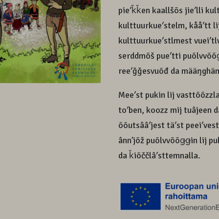
pieʹǩǩen kaallšõs jieʹlli ku
kulttuurkueʹstelm, kååʹtt lij
kulttuurkueʹstlmest vueiʹtl
serddmõš pueʹtti puõlvvõõǥǥ
reeʹǧǧesvuõđ da määŋghä
Meeʹst pukin lij vasttõõzzla
toʹben, koozz mij tuâjeen d
õõutsââʹjest täʹst peeiʹvest
ânnʼjõž puõlvvõõǥǥin lij p
da ǩiõččlâʹsttemnalla.