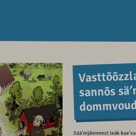
Vasttõõzzla
sannõs sä
dommvoud
Sääʹmjânnmest leäk kueʹssen