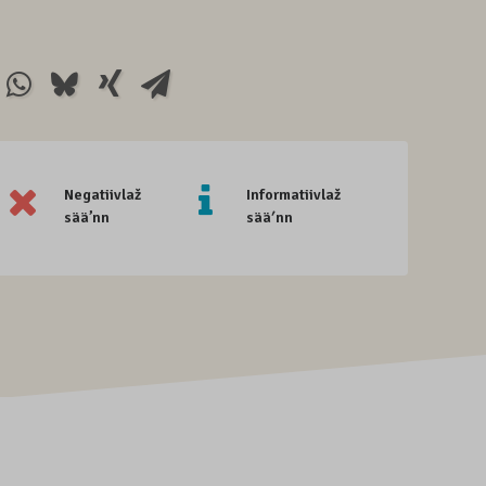
Negatiivlaž
Informatiivlaž
sää’nn
sääʹnn