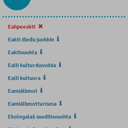
Eahpeeakti
Eakti dieđu juohkin
Eaktivuohta
Ealli kulturduovdda
Ealli kultuvra
Eamiálbmot
Eamiálbmotturisma
Ekologalaš suvdilisvuohta