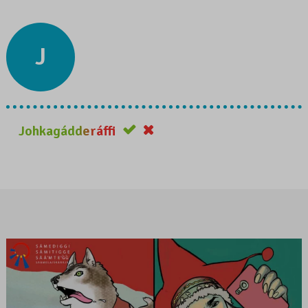
J
Johkagádderáffi