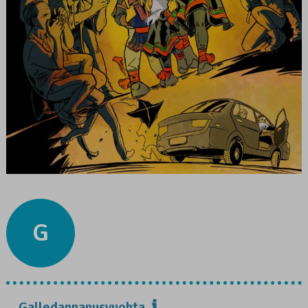
G
Galledannanusvuohta