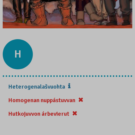
H
Heterogenalašvuohta
Homogenan nuppástuvvan
Hutkojuvvon árbevierut