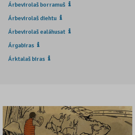
Árbevirolaš borramuš
Árbevirolaš diehtu
Árbevirolaš ealáhusat
Árgabiras
Árktalaš biras