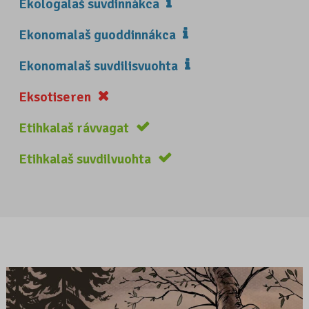
Ekologalaš suvdinnákca
Ekonomalaš guoddinnákca
Ekonomalaš suvdilisvuohta
Eksotiseren
Etihkalaš rávvagat
Etihkalaš suvdilvuohta