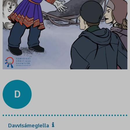
D
Davvisámegiella