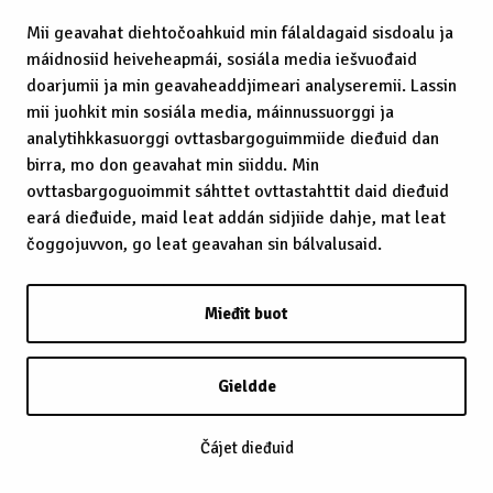
Mii geavahat diehtočoahkuid min fálaldagaid sisdoalu ja
máidnosiid heiveheapmái, sosiála media iešvuođaid
doarjumii ja min geavaheaddjimeari analyseremii. Lassin
mii juohkit min sosiála media, máinnussuorggi ja
analytihkkasuorggi ovttasbargoguimmiide dieđuid dan
birra, mo don geavahat min siiddu. Min
ovttasbargoguoimmit sáhttet ovttastahttit daid dieđuid
eará dieđuide, maid leat addán sidjiide dahje, mat leat
čoggojuvvon, go leat geavahan sin bálvalusaid.
Mieđit buot
Gieldde
Čájet dieđuid