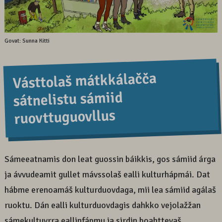
Govat: Sunna Kitti
Vásttolaš mátkkálačča
sátnelistu sámiid
ruovttuguovllus
Sámeeatnamis don leat guossin báikkis, gos sámiid árga
ja ávvudeamit gullet mávssolaš ealli kulturhápmái. Dat
hábme erenoamáš kulturduovdaga, mii lea sámiid agálaš
ruoktu. Dán ealli kulturduovdagis dahkko vejolažžan
sámekultuvrra eallinfápmu ja sirdin boahttevaš