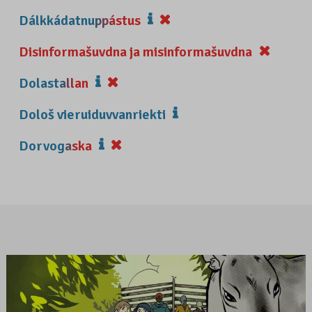
Dálkkádatnuppástus
Disinformašuvdna ja misinformašuvdna
Dolastallan
Dološ vieruiduvvanriekti
Dorvogaska