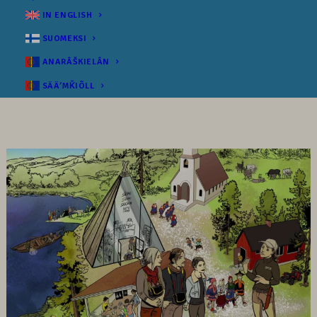
IN ENGLISH
SUOMEKSI
ANARÂŠKIELÂN
SÄÄʹMǨIÕLL