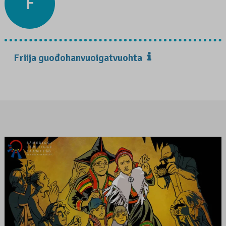
F
Friija guođohanvuoigatvuohta