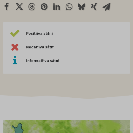
Positiiva sátni
Negatiiva sátni
Informatiiva sátni