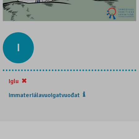
I
Iglu
Immateriálavuoigatvuođat