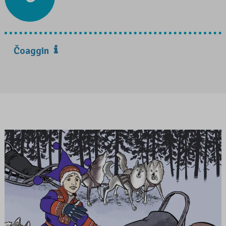
Čoaggin