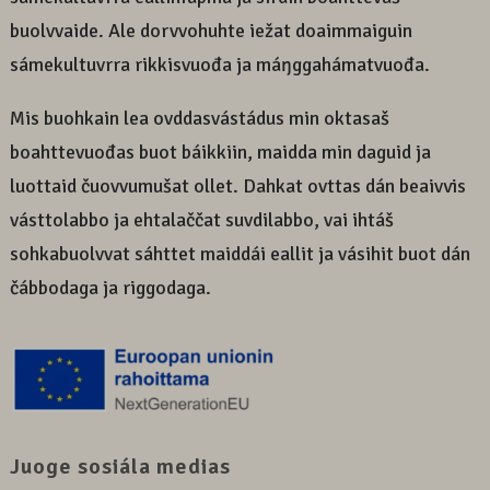
buolvvaide. Ale dorvvohuhte iežat doaimmaiguin
sámekultuvrra rikkisvuođa ja máŋggahámatvuođa.
Mis buohkain lea ovddasvástádus min oktasaš
boahttevuođas buot báikkiin, maidda min daguid ja
luottaid čuovvumušat ollet. Dahkat ovttas dán beaivvis
vásttolabbo ja ehtalaččat suvdilabbo, vai ihtáš
sohkabuolvvat sáhttet maiddái eallit ja vásihit buot dán
čábbodaga ja riggodaga.
Juoge sosiála medias