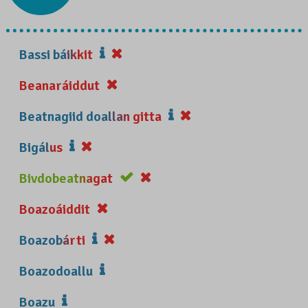
Bassi báikkit
Beanaráiddut
Beatnagiid doallan gitta
Bigálus
Bivdobeatnagat
Boazoáiddit
Boazobárti
Boazodoallu
Boazu