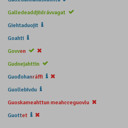
Galledeaddjiidrávvagat
Giehtaduojit
Goahti
Govven
Gudnejahttin
Guođohanráffi
Guollebivdu
Guoskameahttun meahcceguovlu
Guottet