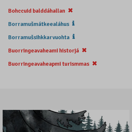
Bohccuid balddáhallan
Borramušmátkeealáhus
Borramušsihkkarvuohta
Buorringeavaheami historjá
Buorringeavaheapmi turismmas