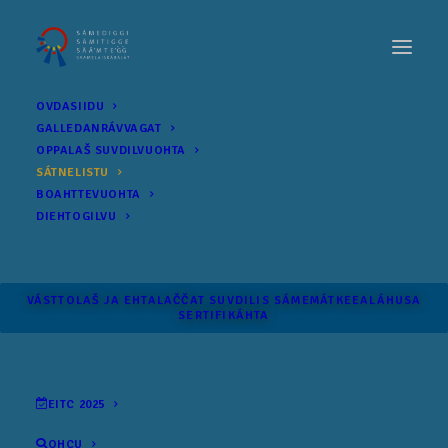
OVDASIIDU
GALLEDANRÁVVAGAT
OPPALAŠ SUVDILVUOHTA
SÁTNELISTU
BOAHTTEVUOHTA
DIEHTOGILVU
VÁSTTOLAŠ JA EHTALAČČAT SUVDILIS SÁME­MÁTKEEALÁHUSA
SERTIFIKÁHTA
EITC 2025
OHCU