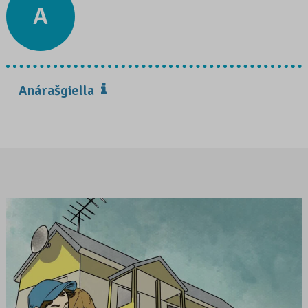
A
Anárašgiella