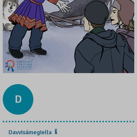
D
Davvisámegiella