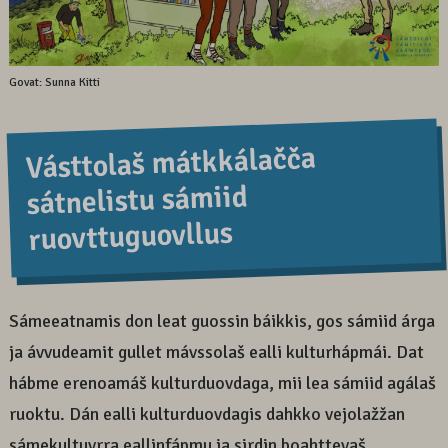
Govat: Sunna Kitti
Vásttolaš mátkkálačča
sátnelistu sámiid
ruovttuguovllus
Sámeeatnamis don leat guossin báikkis, gos sámiid árga
ja ávvudeamit gullet mávssolaš ealli kulturhápmái. Dat
hábme erenoamáš kulturduovdaga, mii lea sámiid agálaš
ruoktu. Dán ealli kulturduovdagis dahkko vejolažžan
sámekultuvrra eallinfápmu ja sirdin boahttevaš