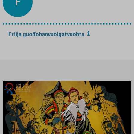
F
Friija guođohanvuoigatvuohta