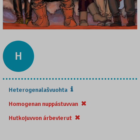
H
Heterogenalašvuohta
Homogenan nuppástuvvan
Hutkojuvvon árbevierut