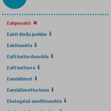
Eahpeeakti
Eakti dieđu juohkin
Eaktivuohta
Ealli kulturduovdda
Ealli kultuvra
Eamiálbmot
Eamiálbmotturisma
Ekologalaš suvdilisvuohta