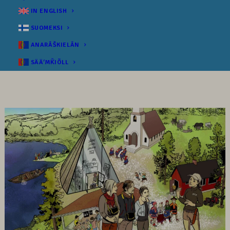
IN ENGLISH
SUOMEKSI
ANARÂŠKIELÂN
SÄÄʹMǨIÕLL