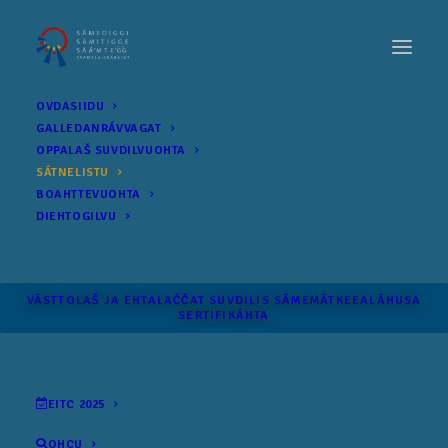
OVDASIIDU
GALLEDANRÁVVAGAT
OPPALAŠ SUVDILVUOHTA
SÁTNELISTU
BOAHTTEVUOHTA
DIEHTOGILVU
VÁSTTOLAŠ JA EHTALAČČAT SUVDILIS SÁME­MÁTKEEALÁHUSA
SERTIFIKÁHTA
EITC 2025
OHCU