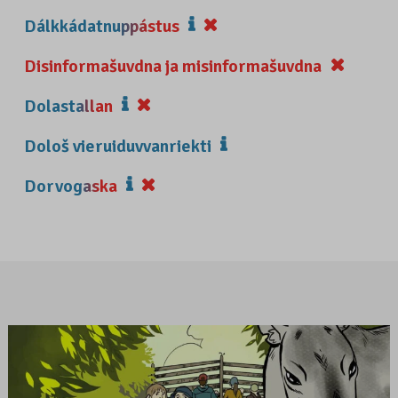
Dálkkádatnuppástus
Disinformašuvdna ja misinformašuvdna
Dolastallan
Dološ vieruiduvvanriekti
Dorvogaska