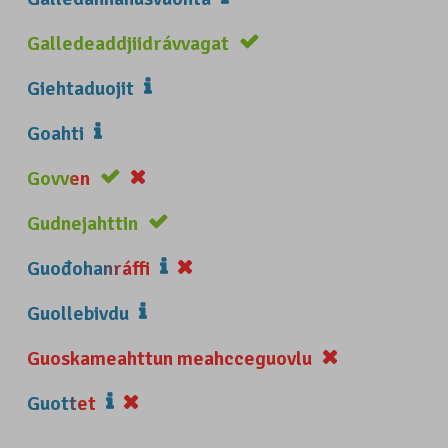
Galledeaddjiidrávvagat
Giehtaduojit
Goahti
Govven
Gudnejahttin
Guođohanráffi
Guollebivdu
Guoskameahttun meahcceguovlu
Guottet