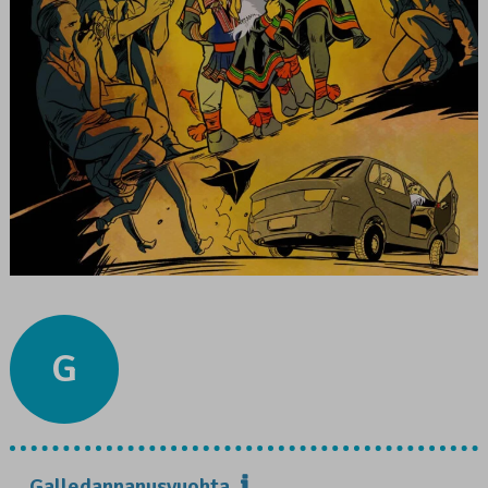
G
Galledannanusvuohta