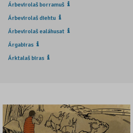
Árbevirolaš borramuš
Árbevirolaš diehtu
Árbevirolaš ealáhusat
Árgabiras
Árktalaš biras