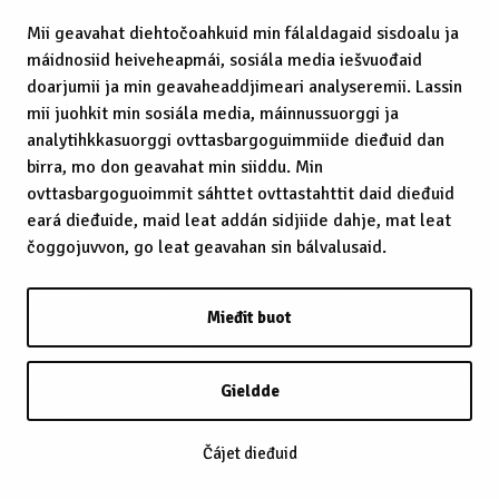
Mii geavahat diehtočoahkuid min fálaldagaid sisdoalu ja
máidnosiid heiveheapmái, sosiála media iešvuođaid
doarjumii ja min geavaheaddjimeari analyseremii. Lassin
mii juohkit min sosiála media, máinnussuorggi ja
analytihkkasuorggi ovttasbargoguimmiide dieđuid dan
birra, mo don geavahat min siiddu. Min
ovttasbargoguoimmit sáhttet ovttastahttit daid dieđuid
eará dieđuide, maid leat addán sidjiide dahje, mat leat
čoggojuvvon, go leat geavahan sin bálvalusaid.
Mieđit buot
Gieldde
Čájet dieđuid