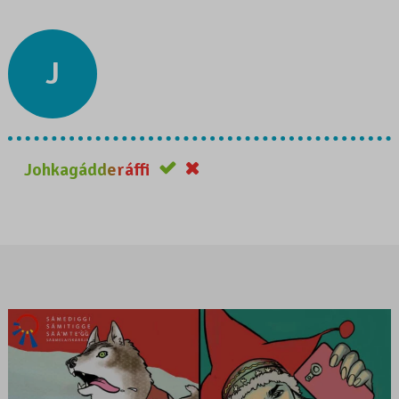
J
Johkagádderáffi