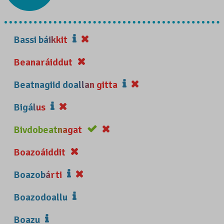
Bassi báikkit
Beanaráiddut
Beatnagiid doallan gitta
Bigálus
Bivdobeatnagat
Boazoáiddit
Boazobárti
Boazodoallu
Boazu