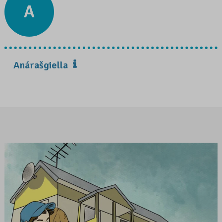
A
Anárašgiella