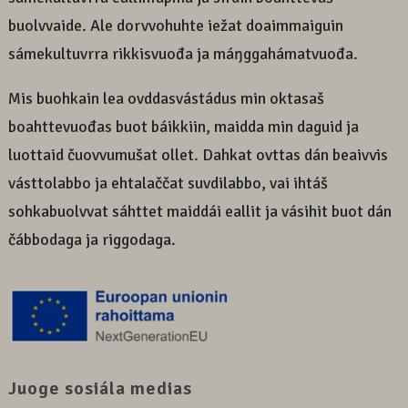
buolvvaide. Ale dorvvohuhte iežat doaimmaiguin
sámekultuvrra rikkisvuođa ja máŋggahámatvuođa.
Mis buohkain lea ovddasvástádus min oktasaš
boahttevuođas buot báikkiin, maidda min daguid ja
luottaid čuovvumušat ollet. Dahkat ovttas dán beaivvis
vásttolabbo ja ehtalaččat suvdilabbo, vai ihtáš
sohkabuolvvat sáhttet maiddái eallit ja vásihit buot dán
čábbodaga ja riggodaga.
Juoge sosiála medias