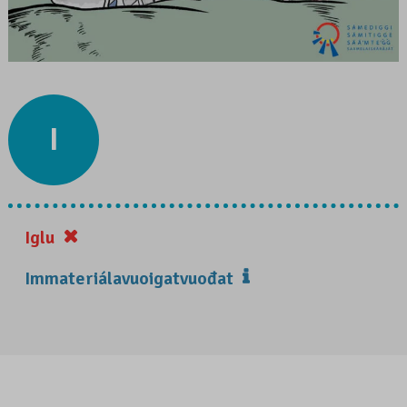
I
Iglu
Immateriálavuoigatvuođat