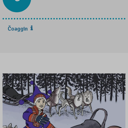
Čoaggin