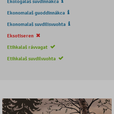
Ekologalaš suvdinnákca
Ekonomalaš guoddinnákca
Ekonomalaš suvdilisvuohta
Eksotiseren
Etihkalaš rávvagat
Etihkalaš suvdilvuohta