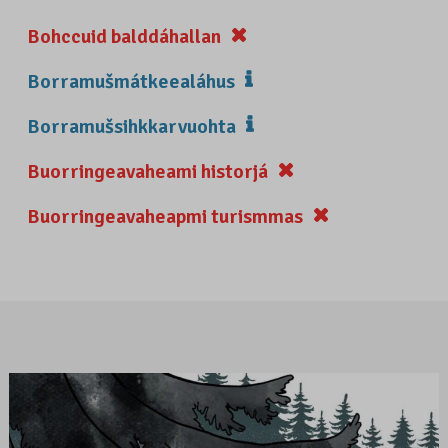
Bohccuid balddáhallan
Borramušmátkeealáhus
Borramušsihkkarvuohta
Buorringeavaheami historjá
Buorringeavaheapmi turismmas